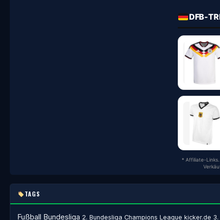
DFB-TR
* Affiliate-Link
Verkäu
TAGS
Fußball
Bundesliga
2. Bundesliga
Champions League
kicker.de
3.