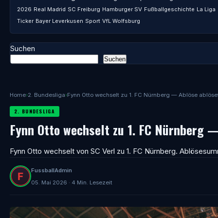
2026
Real Madrid
SC Freiburg
Hamburger SV
Fußballgeschichte
La Liga
Ticker
Bayer Leverkusen
Sport
VfL Wolfsburg
Suchen
Suchen
Home
›
2. Bundesliga
›
Fynn Otto wechselt zu 1. FC Nürnberg — Ablöse ablösef
2. BUNDESLIGA
Fynn Otto wechselt zu 1. FC Nürnberg —
Fynn Otto wechselt von SC Verl zu 1. FC Nürnberg. Ablösesum
FussballAdmin
05. Mai 2026 · 4 Min. Lesezeit