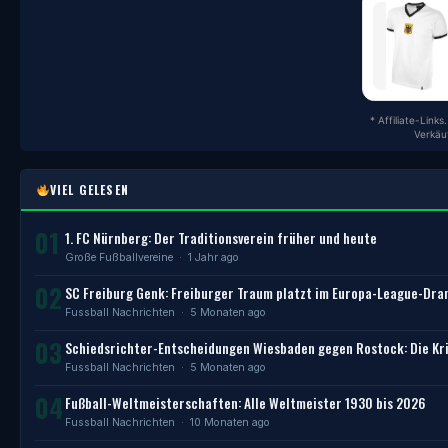
* Affiliate-Link
Verkäu
VIEL GELESEN
01
1. FC Nürnberg: Der Traditionsverein früher und heute
Große Fußballvereine
· 1 Jahr ago
02
SC Freiburg Genk: Freiburger Traum platzt im Europa-League-Dr
Fussball Nachrichten
· 5 Monaten ago
03
Schiedsrichter-Entscheidungen Wiesbaden gegen Rostock: Die Kri
Fussball Nachrichten
· 5 Monaten ago
04
Fußball-Weltmeisterschaften: Alle Weltmeister 1930 bis 2026
Fussball Nachrichten
· 10 Monaten ago