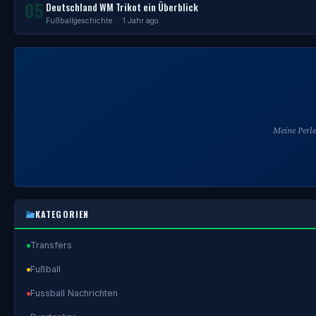
05
Deutschland WM Trikot ein Überblick
Fußballgeschichte
· 1 Jahr ago
Meine Perl
KATEGORIEN
Transfers
Fußball
Fussball Nachrichten