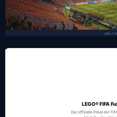
Otto 1. 
LEGO® FIFA Fu
Der offizielle Pokal der FI