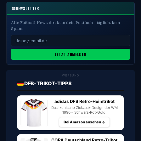
NEWSLETTER
Alle Fußball-News direkt in dein Postfach – täglich, kein
Spam.
JETZT ANMELDEN
WERBUNG
DFB-TRIKOT-TIPPS
adidas DFB Retro-Heimtrikot
Das ikonische Zickzack-Design der WM
1990 – Schwarz-Rot-Gold.
Bei Amazon ansehen →
COPA Deutschland Retro-Trikot