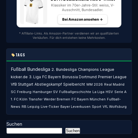
Klassiker im 70er-Jahre-Stil: weiss, V-
Ausschnitt, Bundesadler.
Bei Amazon ansehen →
* Affiliate-Links. Als Amazon-Partner verdienen wir an qualifizierten
Verkäufen. Für dich entstehen keine Mehrkosten.
TAGS
Fußball
Bundesliga
2. Bundesliga
Champions League
kicker.de
3. Liga
FC Bayern
Borussia Dortmund
Premier League
VfB Stuttgart
Abstiegskampf
Spielbericht
WM 2026
Real Madrid
SC Freiburg
Hamburger SV
Fußballgeschichte
La Liga
HSV
Serie A
1. FC Köln
Transfer
Werder Bremen
FC Bayern München
Fußball-
News
RB Leipzig
Live-Ticker
Bayer Leverkusen
Sport
VfL Wolfsburg
Suchen
Suchen