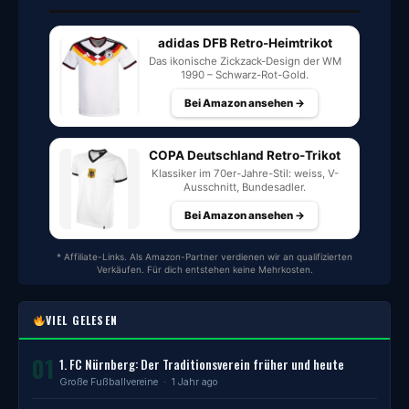
adidas DFB Retro-Heimtrikot
Das ikonische Zickzack-Design der WM
1990 – Schwarz-Rot-Gold.
Bei Amazon ansehen →
COPA Deutschland Retro-Trikot
Klassiker im 70er-Jahre-Stil: weiss, V-
Ausschnitt, Bundesadler.
Bei Amazon ansehen →
* Affiliate-Links. Als Amazon-Partner verdienen wir an qualifizierten
Verkäufen. Für dich entstehen keine Mehrkosten.
VIEL GELESEN
01
1. FC Nürnberg: Der Traditionsverein früher und heute
Große Fußballvereine
· 1 Jahr ago