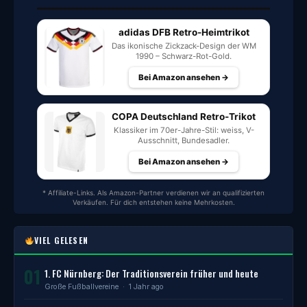
adidas DFB Retro-Heimtrikot
Das ikonische Zickzack-Design der WM
1990 – Schwarz-Rot-Gold.
Bei Amazon ansehen →
COPA Deutschland Retro-Trikot
Klassiker im 70er-Jahre-Stil: weiss, V-
Ausschnitt, Bundesadler.
Bei Amazon ansehen →
* Affiliate-Links. Als Amazon-Partner verdienen wir an qualifizierten
Verkäufen. Für dich entstehen keine Mehrkosten.
VIEL GELESEN
01
1. FC Nürnberg: Der Traditionsverein früher und heute
Große Fußballvereine
· 1 Jahr ago