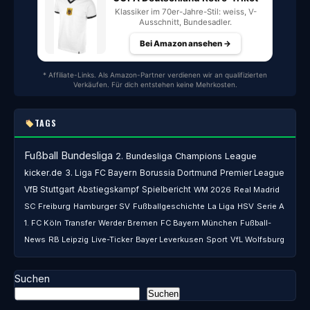
Klassiker im 70er-Jahre-Stil: weiss, V-
Ausschnitt, Bundesadler.
Bei Amazon ansehen →
* Affiliate-Links. Als Amazon-Partner verdienen wir an qualifizierten
Verkäufen. Für dich entstehen keine Mehrkosten.
TAGS
Fußball
Bundesliga
2. Bundesliga
Champions League
kicker.de
3. Liga
FC Bayern
Borussia Dortmund
Premier League
VfB Stuttgart
Abstiegskampf
Spielbericht
WM 2026
Real Madrid
SC Freiburg
Hamburger SV
Fußballgeschichte
La Liga
HSV
Serie A
1. FC Köln
Transfer
Werder Bremen
FC Bayern München
Fußball-
News
RB Leipzig
Live-Ticker
Bayer Leverkusen
Sport
VfL Wolfsburg
Suchen
Suchen