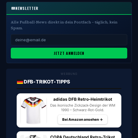
NEWSLETTER
Alle Fußball-News direkt in dein Postfach – täglich, kein
Spam.
JETZT ANMELDEN
WERBUNG
DFB-TRIKOT-TIPPS
adidas DFB Retro-Heimtrikot
Das ikonische Zickzack-Design der WM
1990 – Schwarz-Rot-Gold.
Bei Amazon ansehen →
COPA Deutschland Retro-Trikot