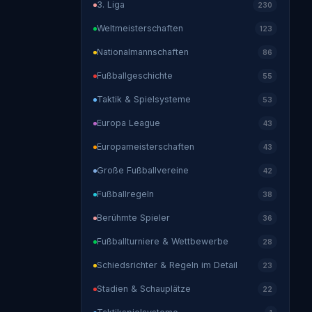
3. Liga
230
Weltmeisterschaften
123
Nationalmannschaften
86
Fußballgeschichte
55
Taktik & Spielsysteme
53
Europa League
43
Europameisterschaften
43
Große Fußballvereine
42
Fußballregeln
38
Berühmte Spieler
36
Fußballturniere & Wettbewerbe
28
Schiedsrichter & Regeln im Detail
23
Stadien & Schauplätze
22