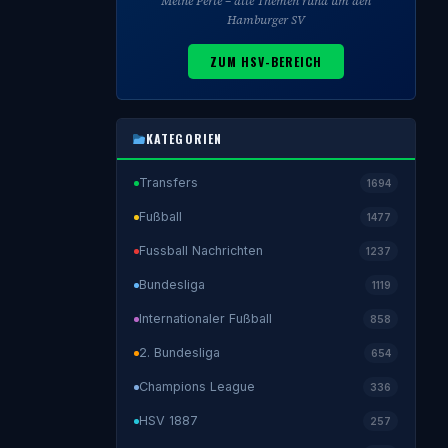
Meine Perle – alle Themen rund um den
Hamburger SV
ZUM HSV-BEREICH
KATEGORIEN
Transfers
1694
Fußball
1477
Fussball Nachrichten
1237
Bundesliga
1119
Internationaler Fußball
858
2. Bundesliga
654
Champions League
336
HSV 1887
257