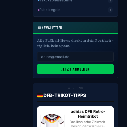
Taktikspielsysteme
1
Fuballregeln
1
NEWSLETTER
Alle Fußball-News direkt in dein Postfach –
täglich, kein Spam.
JETZT ANMELDEN
WERBUNG
DFB-TRIKOT-TIPPS
adidas DFB Retro-
Heimtrikot
Das ikonische Zickzack-
Design der WM 1990 –