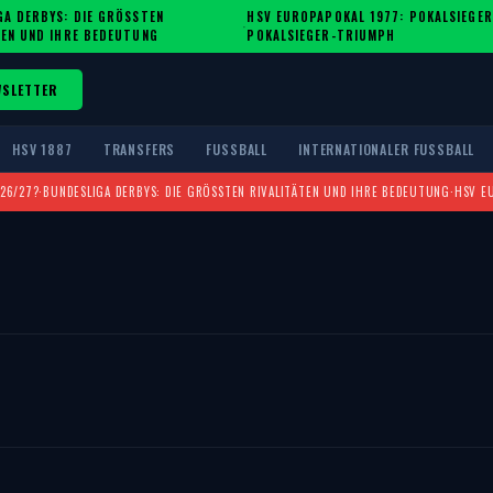
A DERBYS: DIE GRÖSSTEN R
HSV EUROPAPOKAL 1977: POKALSIEGER
·
EN UND IHRE BEDEUTUNG
POKALSIEGER-TRIUMPH
WSLETTER
HSV 1887
TRANSFERS
FUSSBALL
INTERNATIONALER FUSSBALL
026/27?
·
BUNDESLIGA DERBYS: DIE GRÖSSTEN RIVALITÄTEN UND IHRE BEDEUTUNG
·
HSV E