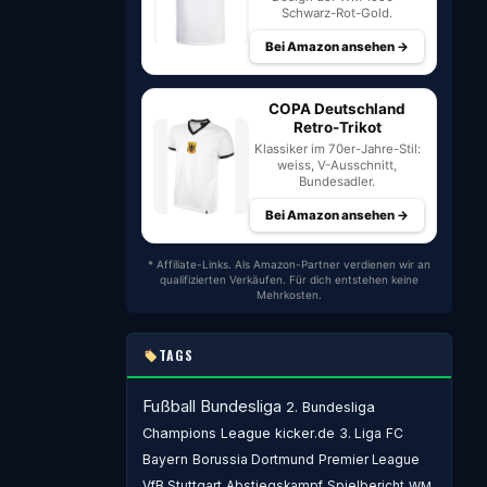
Schwarz-Rot-Gold.
Bei Amazon ansehen →
COPA Deutschland
Retro-Trikot
Klassiker im 70er-Jahre-Stil:
weiss, V-Ausschnitt,
Bundesadler.
Bei Amazon ansehen →
* Affiliate-Links. Als Amazon-Partner verdienen wir an
qualifizierten Verkäufen. Für dich entstehen keine
Mehrkosten.
TAGS
Fußball
Bundesliga
2. Bundesliga
Champions League
kicker.de
3. Liga
FC
Bayern
Borussia Dortmund
Premier League
VfB Stuttgart
Abstiegskampf
Spielbericht
WM