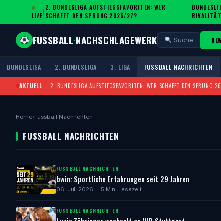
2. BUNDESLIGA AUFSTIEGSFAVORITEN: WER
BUNDESLIG
|
·
LIVE
SCHAFFT DEN SPRUNG 2026/27?
IVALITÄT
FUSSBALL
·
NACHSCHLAGEWERK
NE
Suche
BUNDESLIGA
2. BUNDESLIGA
3. LIGA
FUSSBALL NACHRICHTEN
AKTUELL
2. BUNDESLIGA AUFSTIEGSFAVORITEN: WER SCHAFFT DEN SPRUNG 2
Home
›
Fussball Nachrichten
FUSSBALL NACHRICHTEN
FUSSBALL NACHRICHTEN
bwin: Sportliche Erfahrungen seit 29 Jahren
06. Juli 2026 · 5 Min. Lesezeit
FUSSBALL NACHRICHTEN
Luzie Zähringer wechselt zu VfB Stuttgart