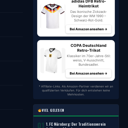
adidas DFB Retro-
Heimtrikot
Das ikonische Zickzack-
Design der WM 1990 –
Schwarz-Rot-Gold.
Bei Amazon ansehen →
COPA Deutschland
Retro-Trikot
Klassiker im 70er-Jahre-Stil:
weiss, V-Ausschnitt,
Bundesadler.
Bei Amazon ansehen →
* Affiliate-Links. Als Amazon-Partner verdienen wir an
qualifizierten Verkäufen. Für dich entstehen keine
Mehrkosten.
VIEL GELESEN
01
1. FC Nürnberg: Der Traditionsverein