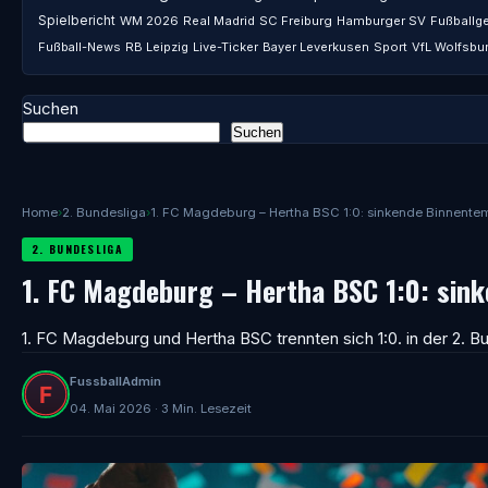
Spielbericht
WM 2026
Real Madrid
SC Freiburg
Hamburger SV
Fußballg
Fußball-News
RB Leipzig
Live-Ticker
Bayer Leverkusen
Sport
VfL Wolfsbu
Suchen
Suchen
Home
›
2. Bundesliga
›
1. FC Magdeburg – Hertha BSC 1:0: sinkende Binnente
2. BUNDESLIGA
1. FC Magdeburg – Hertha BSC 1:0: sin
1. FC Magdeburg und Hertha BSC trennten sich 1:0. in der 2. Bu
FussballAdmin
04. Mai 2026 · 3 Min. Lesezeit