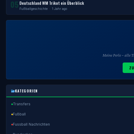
05
Deutschland WM Trikot ein Überblick
Fußballgeschichte
· 1 Jahr ago
Meine Perle – alle
ZU
KATEGORIEN
Transfers
Fußball
Fussball Nachrichten