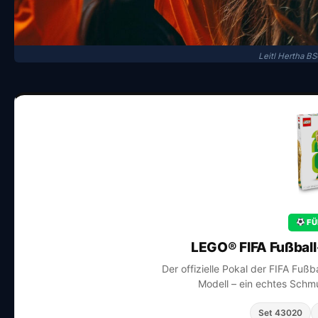
Leitl Hertha B
FÜ
LEGO® FIFA Fußbal
Der offizielle Pokal der FIFA Fuß
Modell – ein echtes Schmu
Set 43020