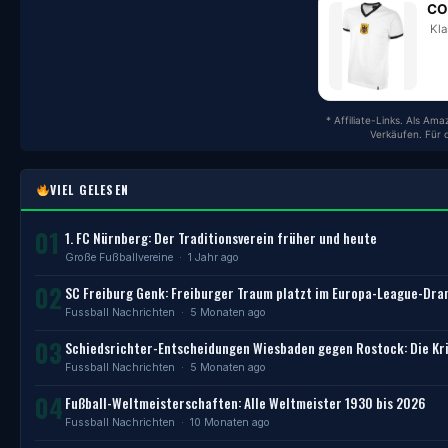
CO
Kla
* Affiliate-Links. Als Am
Verkäufen. Für 
VIEL GELESEN
01
1. FC Nürnberg: Der Traditionsverein früher und heute
Große Fußballvereine
· 1 Jahr ago
02
SC Freiburg Genk: Freiburger Traum platzt im Europa-League-Dr
Fussball Nachrichten
· 5 Monaten ago
03
Schiedsrichter-Entscheidungen Wiesbaden gegen Rostock: Die Kri
Fussball Nachrichten
· 5 Monaten ago
04
Fußball-Weltmeisterschaften: Alle Weltmeister 1930 bis 2026
Fussball Nachrichten
· 10 Monaten ago