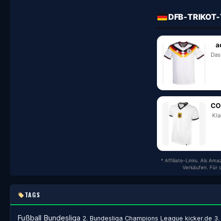
DFB-TRIKOT-
a
Das
CO
Kla
* Affiliate-Links. Als Am
Verkäufen. Für 
TAGS
Fußball
Bundesliga
2. Bundesliga
Champions League
kicker.de
3.