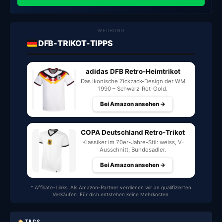
WERBUNG
DFB-TRIKOT-TIPPS
adidas DFB Retro-Heimtrikot
Das ikonische Zickzack-Design der WM
1990 – Schwarz-Rot-Gold.
Bei Amazon ansehen →
COPA Deutschland Retro-Trikot
Klassiker im 70er-Jahre-Stil: weiss, V-
Ausschnitt, Bundesadler.
Bei Amazon ansehen →
* Affiliate-Links. Als Amazon-Partner verdienen wir an qualifizierten
Verkäufen. Für dich entstehen keine Mehrkosten.
TAGS