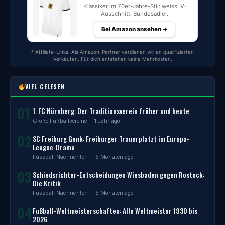
Klassiker im 70er-Jahre-Stil: weiss, V-
Ausschnitt, Bundesadler.
Bei Amazon ansehen →
* Affiliate-Links. Als Amazon-Partner verdienen wir an qualifizierten
Verkäufen. Für dich entstehen keine Mehrkosten.
VIEL GELESEN
01
1. FC Nürnberg: Der Traditionsverein früher und heute
Große Fußballvereine
· 1 Jahr ago
02
SC Freiburg Genk: Freiburger Traum platzt im Europa-
League-Drama
Fussball Nachrichten
· 5 Monaten ago
03
Schiedsrichter-Entscheidungen Wiesbaden gegen Rostock:
Die Kritik
Fussball Nachrichten
· 5 Monaten ago
04
Fußball-Weltmeisterschaften: Alle Weltmeister 1930 bis
2026