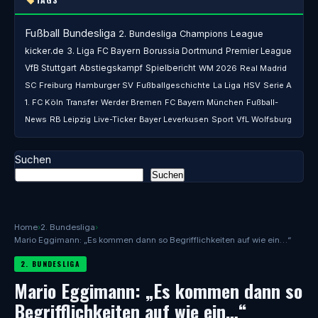
Fußball
Bundesliga
2. Bundesliga
Champions League
kicker.de
3. Liga
FC Bayern
Borussia Dortmund
Premier League
VfB Stuttgart
Abstiegskampf
Spielbericht
WM 2026
Real Madrid
SC Freiburg
Hamburger SV
Fußballgeschichte
La Liga
HSV
Serie A
1. FC Köln
Transfer
Werder Bremen
FC Bayern München
Fußball-
News
RB Leipzig
Live-Ticker
Bayer Leverkusen
Sport
VfL Wolfsburg
Suchen
Suchen
Home
›
2. Bundesliga
›
Mario Eggimann: „Es kommen dann so Begrifflichkeiten auf wie ein…“
2. BUNDESLIGA
Mario Eggimann: „Es kommen dann so
Begrifflichkeiten auf wie ein…“