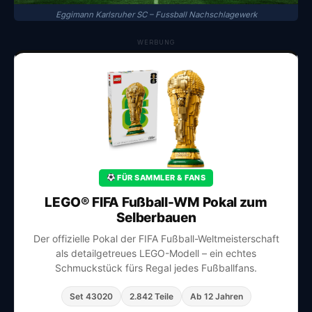
Eggimann Karlsruher SC – Fussball Nachschlagewerk
WERBUNG
FÜR SAMMLER & FANS
LEGO® FIFA Fußball-WM Pokal zum
Selberbauen
Der offizielle Pokal der FIFA Fußball-Weltmeisterschaft
als detailgetreues LEGO-Modell – ein echtes
Schmuckstück fürs Regal jedes Fußballfans.
Set 43020
2.842 Teile
Ab 12 Jahren