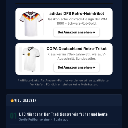
adidas DFB Retro-Heimtrikot
Das ikonische Zickzack-Design der WM
1990 – Schwarz-Rot-Gold.
Bei Amazon ansehen →
COPA Deutschland Retro-Trikot
Klassiker im 70er-Jahre-Stil: weiss, V-
Ausschnitt, Bundesadler.
Bei Amazon ansehen →
* Affiliate-Links. Als Amazon-Partner verdienen wir an qualifizierten
Verkäufen. Für dich entstehen keine Mehrkosten.
VIEL GELESEN
01
1. FC Nürnberg: Der Traditionsverein früher und heute
Große Fußballvereine
· 1 Jahr ago