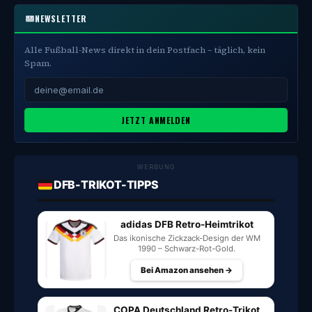
NEWSLETTER
Alle Fußball-News direkt in dein Postfach – täglich, kein
Spam.
JETZT ANMELDEN
WERBUNG
DFB-TRIKOT-TIPPS
adidas DFB Retro-Heimtrikot
Das ikonische Zickzack-Design der WM
1990 – Schwarz-Rot-Gold.
Bei Amazon ansehen →
COPA Deutschland Retro-Trikot