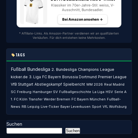
Klassiker im 70er-Jahre-Stil: weiss, V-
Ausschnitt, Bundesadler.
Bei Amazon ansehen →
* Affiliate-Links. Als Amazon-Partner verdienen wir an qualifizierten
Verkäufen. Für dich entstehen keine Mehrkosten.
TAGS
Fußball
Bundesliga
2. Bundesliga
Champions League
kicker.de
3. Liga
FC Bayern
Borussia Dortmund
Premier League
VfB Stuttgart
Abstiegskampf
Spielbericht
WM 2026
Real Madrid
SC Freiburg
Hamburger SV
Fußballgeschichte
La Liga
HSV
Serie A
1. FC Köln
Transfer
Werder Bremen
FC Bayern München
Fußball-
News
RB Leipzig
Live-Ticker
Bayer Leverkusen
Sport
VfL Wolfsburg
Suchen
Suchen