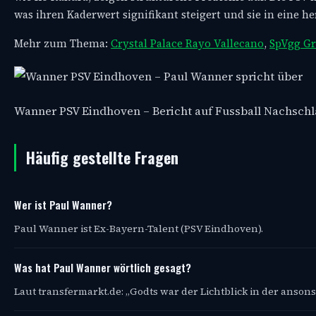
was ihren Kaderwert signifikant steigert und sie in eine 
Mehr zum Thema:
Crystal Palace Rayo Vallecano
,
SpVgg Gr
Wanner PSV Eindhoven – Bericht auf Fussball Nachsch
Häufig gestellte Fragen
Wer ist Paul Wanner?
Paul Wanner ist Ex-Bayern-Talent (PSV Eindhoven).
Was hat Paul Wanner wörtlich gesagt?
Laut transfermarkt.de: „Godts war der Lichtblick in der ans