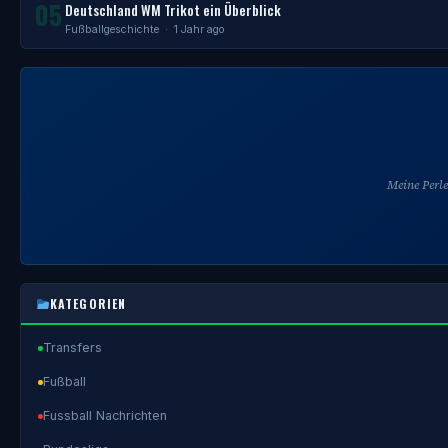
05
Deutschland WM Trikot ein Überblick
Fußballgeschichte
· 1 Jahr ago
Meine Perl
KATEGORIEN
Transfers
Fußball
Fussball Nachrichten