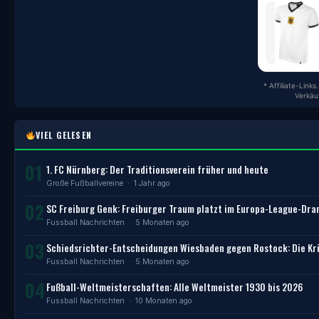
* Affiliate-Link
Verkäu
VIEL GELESEN
01
1. FC Nürnberg: Der Traditionsverein früher und heute
Große Fußballvereine
· 1 Jahr ago
02
SC Freiburg Genk: Freiburger Traum platzt im Europa-League-Dr
Fussball Nachrichten
· 5 Monaten ago
03
Schiedsrichter-Entscheidungen Wiesbaden gegen Rostock: Die Kri
Fussball Nachrichten
· 5 Monaten ago
04
Fußball-Weltmeisterschaften: Alle Weltmeister 1930 bis 2026
Fussball Nachrichten
· 10 Monaten ago