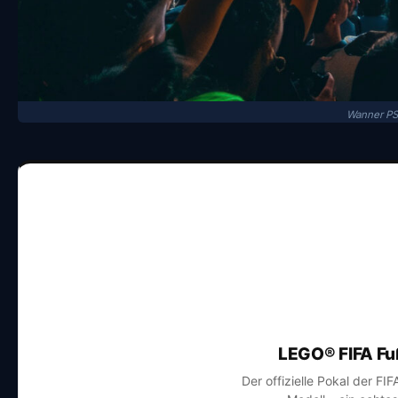
Wanner PS
LEGO® FIFA Fu
Der offizielle Pokal der FI