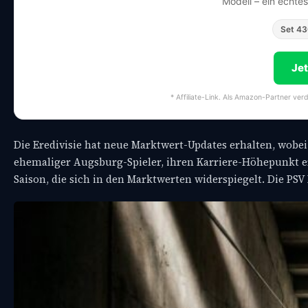
Modell – ein echte
Set 4
Je
* Affiliate-Link. Als Amazon-Partner ver
Die Eredivisie hat neue Marktwert-Updates erhalten, wobei
ehemaliger Augsburg-Spieler, ihren Karriere-Höhepunkt 
Saison, die sich in den Marktwerten widerspiegelt. Die PSV