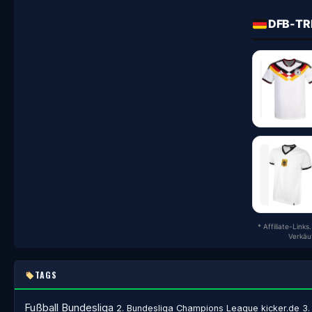
DFB-TR
* Affiliate-Link
Verkäu
TAGS
Fußball
Bundesliga
2. Bundesliga
Champions League
kicker.de
3.