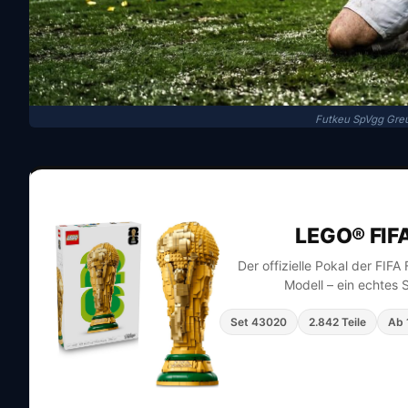
Futkeu SpVgg Greu
LEGO® FIF
Der offizielle Pokal der FIF
Modell – ein echtes 
Set 43020
2.842 Teile
Ab 