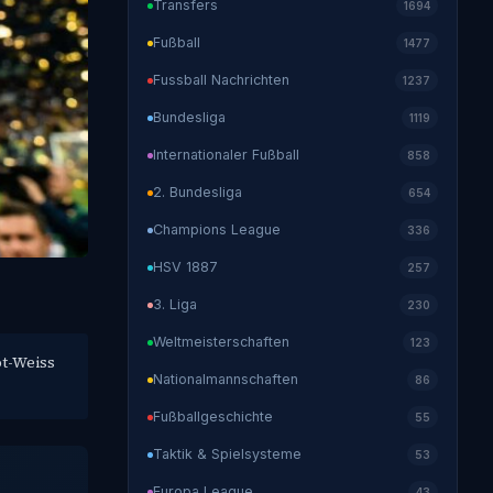
Transfers
1694
Fußball
1477
Fussball Nachrichten
1237
Bundesliga
1119
Internationaler Fußball
858
2. Bundesliga
654
Champions League
336
HSV 1887
257
3. Liga
230
Weltmeisterschaften
123
ot-Weiss
Nationalmannschaften
86
Fußballgeschichte
55
Taktik & Spielsysteme
53
Europa League
43