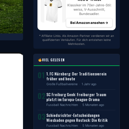
Klassiker im 70er-Jahre-Stil:
weiss, V-Ausschnitt,
Bundesadler.
Bei Amazon ansehen →
* Affiliate-Links. Als Amazon-Partner verdienen wir an
qualifizierten Verkäufen. Für dich entstehen keine
Mehrkosten.
VIEL GELESEN
01
1. FC Nürnberg: Der Traditionsverein
früher und heute
Große Fußballvereine
· 1 Jahr ago
02
SC Freiburg Genk: Freiburger Traum
platzt im Europa-League-Drama
Fussball Nachrichten
· 5 Monaten ago
03
Schiedsrichter-Entscheidungen
Wiesbaden gegen Rostock: Die Kritik
Fussball Nachrichten
· 5 Monaten ago