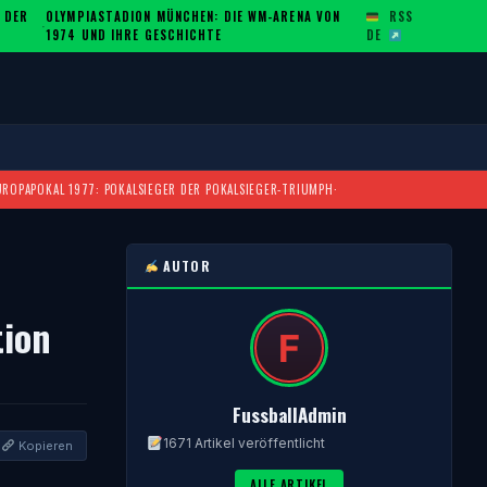
 DER
OLYMPIASTADION MÜNCHEN: DIE WM-ARENA VON
RSS
·
1974 UND IHRE GESCHICHTE
DE
UROPAPOKAL 1977: POKALSIEGER DER POKALSIEGER-TRIUMPH
·
AUTOR
tion
FussballAdmin
1671 Artikel veröffentlicht
Kopieren
ALLE ARTIKEL