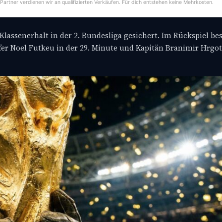
-Partner verdienen wir an qualifizierten Verkäufen. Für dich entstehen keine Mehrkosten.
Klassenerhalt in der 2. Bundesliga gesichert. Im Rückspiel bes
ifer Noel Futkeu in der 29. Minute und Kapitän Branimir Hrgota