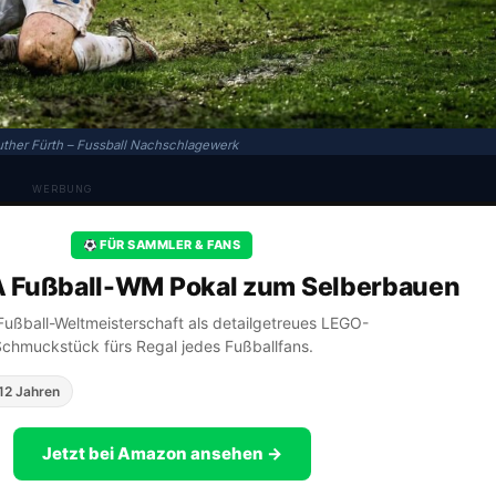
ther Fürth – Fussball Nachschlagewerk
WERBUNG
FÜR SAMMLER & FANS
A Fußball-WM Pokal zum Selberbauen
A Fußball-Weltmeisterschaft als detailgetreues LEGO-
Schmuckstück fürs Regal jedes Fußballfans.
12 Jahren
Jetzt bei Amazon ansehen →