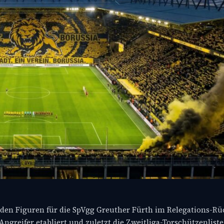
en Figuren für die SpVgg Greuther Fürth im Relegations-Rüc
r Angreifer etabliert und zuletzt die Zweitliga-Torschützenlist