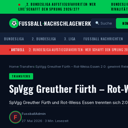
2. BUNDESLIGA AUFSTIEGSFAVORITEN: WER
BUNDESLIG
|
·
LIVE
SCHAFFT DEN SPRUNG 2026/27?
IVALITÄT
FUSSBALL
·
NACHSCHLAGEWERK
NE
Suche
BUNDESLIGA
2. BUNDESLIGA
3. LIGA
FUSSBALL NACHRICHTEN
AKTUELL
2. BUNDESLIGA AUFSTIEGSFAVORITEN: WER SCHAFFT DEN SPRUNG 2
Home
›
Transfers
›
SpVgg Greuther Fürth – Rot-Weiss Essen 2:0: gewinnt Rel
TRANSFERS
SpVgg Greuther Fürth – Rot-W
SpVgg Greuther Fürth und Rot-Weiss Essen trennten sich 2:0. 
FussballAdmin
27. Mai 2026 · 3 Min. Lesezeit