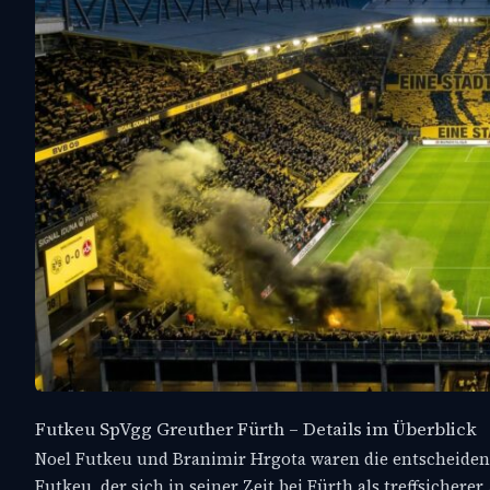
Futkeu SpVgg Greuther Fürth – Details im Überblick
Noel Futkeu und Branimir Hrgota waren die entscheidend
Futkeu, der sich in seiner Zeit bei Fürth als treffsichere