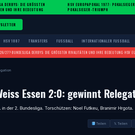
A DERBYS: DIE GRÖSSTEN R
HSV EUROPAPOKAL 1977: POKALSIEGER
·
EN UND IHRE BEDEUTUNG
POKALSIEGER-TRIUMPH
WSLETTER
HSV 1887
TRANSFERS
FUSSBALL
INTERNATIONALER FUSSBALL
026/27?
·
BUNDESLIGA DERBYS: DIE GRÖSSTEN RIVALITÄTEN UND IHRE BEDEUTUNG
·
HSV E
egation
eiss Essen 2:0: gewinnt Relega
in der 2. Bundesliga. Torschützen: Noel Futkeu, Branimir Hrgota.
Teilen
𝕏 Teilen