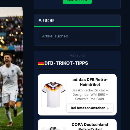
SUCHE
WERBUNG
DFB-TRIKOT-TIPPS
adidas DFB Retro-
Heimtrikot
Das ikonische Zickzack-
Design der WM 1990 –
Schwarz-Rot-Gold.
Bei Amazon ansehen →
COPA Deutschland
Retro-Trikot