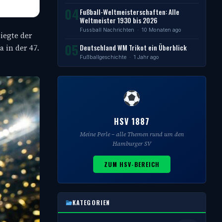
04
Fußball-Weltmeisterschaften: Alle
Weltmeister 1930 bis 2026
Fussball Nachrichten
· 10 Monaten ago
iegte der
05
Deutschland WM Trikot ein Überblick
 in der 47.
Fußballgeschichte
· 1 Jahr ago
HSV 1887
Meine Perle – alle Themen rund um den
Hamburger SV
ZUM HSV-BEREICH
KATEGORIEN