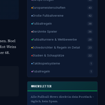
Europameisterschaften
43
Große Fußballvereine
42
Fußballregeln
38
Berühmte Spieler
36
Fußballturniere & Wettbewerbe
28
sen. Noel
 Rot-Weiss
Schiedsrichter & Regeln im Detail
23
er 68.
Stadien & Schauplätze
22
Taktikspielsysteme
1
Fuballregeln
1
NEWSLETTER
Alle Fußball-News direkt in dein Postfach –
täglich, kein Spam.