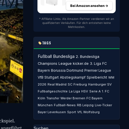
Bei Amazon ansehen →
* Affiliate-Links. Als Amazon-Partner verdienen wir an
qualifizierten Verkäufen. Für dich entstehen keine
Mehrkosten.
TAGS
Fußball
Bundesliga
2. Bundesliga
Champions League
kicker.de
3. Liga
FC
Bayern
Borussia Dortmund
Premier League
VfB Stuttgart
Abstiegskampf
Spielbericht
WM
2026
Real Madrid
SC Freiburg
Hamburger SV
Fußballgeschichte
La Liga
HSV
Serie A
1. FC
Köln
Transfer
Werder Bremen
FC Bayern
München
Fußball-News
RB Leipzig
Live-Ticker
Bayer Leverkusen
Sport
VfL Wolfsburg
kspiel.
e angeführt
Suchen