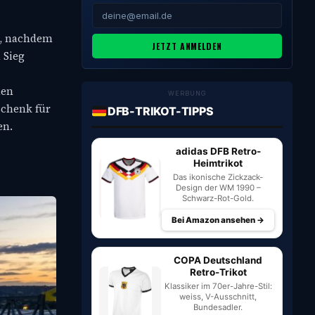
ga, nachdem
JETZT ANMELDEN
 Sieg
nen
WERBUNG
schenk für
DFB-TRIKOT-TIPPS
en.
adidas DFB Retro-
Heimtrikot
Das ikonische Zickzack-
Design der WM 1990 –
Schwarz-Rot-Gold.
Bei Amazon ansehen →
COPA Deutschland
Retro-Trikot
Klassiker im 70er-Jahre-Stil:
weiss, V-Ausschnitt,
Bundesadler.