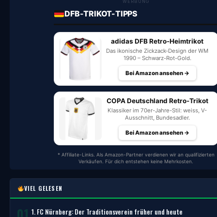
WERBUNG
DFB-TRIKOT-TIPPS
adidas DFB Retro-Heimtrikot
Das ikonische Zickzack-Design der WM
1990 – Schwarz-Rot-Gold.
Bei Amazon ansehen →
COPA Deutschland Retro-Trikot
Klassiker im 70er-Jahre-Stil: weiss, V-
Ausschnitt, Bundesadler.
Bei Amazon ansehen →
* Affiliate-Links. Als Amazon-Partner verdienen wir an qualifizierten
Verkäufen. Für dich entstehen keine Mehrkosten.
VIEL GELESEN
01
1. FC Nürnberg: Der Traditionsverein früher und heute