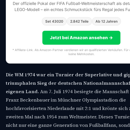
Der offizielle Pokal der FIFA Fußball-Weltmeisterschaft als det
LEGO-Modell – ein echtes Schmuckstück fürs Regal jedes Fu
Set 43020
2.842 Teile
Ab 12 Jahren
Jetzt bei Amazon ansehen →
* Affiliate-Link. Als Amazon-Partner verdienen wir an qualifizierten Verkäufen. Für
keine Mehrkosten.
Die WM 1974 war ein Turnier der Superlative und gip
triumphalen Sieg der deutschen Nationalmannschaf
eigenen Land.
Am 7. Juli 1974 besiegte die Mannschaf
Franz Beckenbauer im Münchner Olympiastadion die
hochfavorisierten Niederlande mit 2:1 und krönte sich
zweiten Mal nach 1954 zum Weltmeister. Dieses Turnie
nicht nur eine ganze Generation von Fußballfans, sond