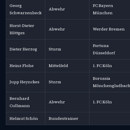
Georg
FC Bayern
Abwehr
Schwarzenbeck
München
Horst-Dieter
Abwehr
Werder Bremen
Höttges
Fortuna
Dieter Herzog
Sturm
Düsseldorf
Heinz Flohe
Mittelfeld
1. FC Köln
Borussia
Jupp Heynckes
Sturm
Mönchengladbac
Bernhard
Abwehr
1. FC Köln
Cullmann
Helmut Schön
Bundestrainer