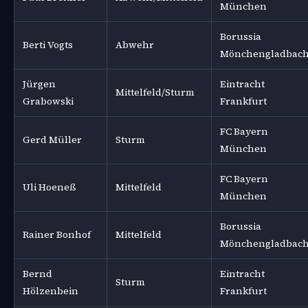
München
Borussia
Berti Vogts
Abwehr
Mönchengladbac
Jürgen
Eintracht
Mittelfeld/Sturm
Grabowski
Frankfurt
FC Bayern
Gerd Müller
Sturm
München
FC Bayern
Uli Hoeneß
Mittelfeld
München
Borussia
Rainer Bonhof
Mittelfeld
Mönchengladbac
Bernd
Eintracht
Sturm
Hölzenbein
Frankfurt