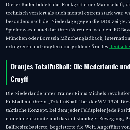
Dieser Kader bildete das Rückgrat einer Mannschaft, d
technisch versiert als auch mental extrem stark war, w
besonders nach der Niederlage gegen die DDR zeigte. V
Spieler waren auch bei ihren Vereinen, wie dem FC Bay
München oder Borussia Mönchengladbach, internation
erfolgreich und prägten eine goldene Ära des
deutsche
Oranjes Totalfußball: Die Niederlande un
Cruyff
Die Niederlande unter Trainer Rinus Michels revolutio
Fußball mit ihrem „Totalfußball“ bei der WM 1974. Die
taktische Konzept, bei dem jeder Feldspieler jede Posit
einnehmen konnte und das auf ständiger Bewegung, P
Ballbesitz basierte, begeisterte die Welt. Angeführt vo