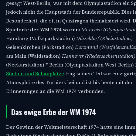
gesagt West-Berlin, war mit dem Olympiastadion ein Sp
jedoch nicht die Hauptstadt der Bundesrepublik. Dies is
Besonderheit, die oft in Quizfragen thematisiert wird.
D
Spielorte der WM 1974 waren:
München (Olympiastadi
Hamburg (Volksparkstadion)
Düsseldorf (Rheinstadion)
Gelsenkirchen (Parkstadion)
Dortmund (Westfalenstadi
am Main (Waldstadion)
Hannover (Niedersachsenstadion
(Neckarstadion) * Berlin (Olympiastadion West-Berlin) 
Stadien und Schauplätze
trug seinen Teil zur einzigart
Atmosphäre des Turniers bei und ist bis heute mit den
Erinnerungen an die WM 1974 verbunden.
Das ewige Erbe der WM 1974
Der Gewinn der Weltmeisterschaft 1974 hatte eine im
Bedeutung für den deutschen Fußball. Er bestätigte die