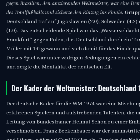
gegen Brasilien, den amtierenden Weltmeister, war eine De
des Totalfußballs und sicherte den Einzug ins Finale.
Grupp
Deutschland traf auf Jugoslawien (2:0), Schweden (4:2)
(1:0). Das entscheidende Spiel war das „Wasserschlacht
Frankfurt“ gegen Polen, das Deutschland durch ein To
Müller mit 1:0 gewann und sich damit für das Finale qual
Dieses Spiel war unter widrigen Bedingungen ein echt
und zeigte die Mentalität der deutschen Elf.
Der Kader der Weltmeister: Deutschland 
Der deutsche Kader für die WM 1974 war eine Mischun
erfahrenen Spielern und aufstrebenden Talenten, die u
Leitung von Bundestrainer Helmut Schön zu einer Einh
verschmolzen. Franz Beckenbauer war der unumstritt
und Libero, während Gerd Müller als „Bomber der Natio