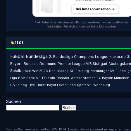
Ausschnitt, Bundesadler.
Bei Amazon ansehen →
* Affiliate-Links. Als Amazon-Partner verdienen wir an qualifizierten
Verkäufen. Für dich entstehen keine Mehrkosten.
TAGS
Fußball
Bundesliga
2. Bundesliga
Champions League
kicker.de
3.
Bayern
Borussia Dortmund
Premier League
VfB Stuttgart
Abstiegskam
Spielbericht
WM 2026
Real Madrid
SC Freiburg
Hamburger SV
Fußballg
Liga
HSV
Serie A
1. FC Köln
Transfer
Werder Bremen
FC Bayern München
RB Leipzig
Live-Ticker
Bayer Leverkusen
Sport
VfL Wolfsburg
Suchen
Suchen
Home
›
Weltmeisterschaften
›
WM 1974: Deutschland gewinnt im eigenen Lan