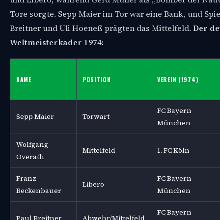
Tore sorgte. Sepp Maier im Tor war eine Bank, und Spie
Breitner und Uli Hoeneß prägten das Mittelfeld.
Der de
Weltmeisterkader 1974:
NAME
POSITION
VEREIN (1974)
FC Bayern
Sepp Maier
Torwart
München
Wolfgang
Mittelfeld
1. FC Köln
Overath
Franz
FC Bayern
Libero
Beckenbauer
München
FC Bayern
Paul Breitner
Abwehr/Mittelfeld