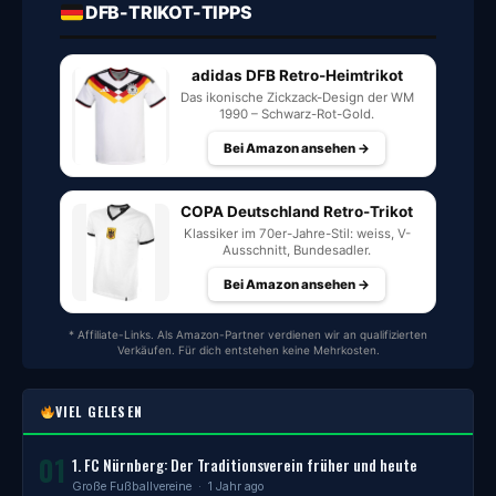
DFB-TRIKOT-TIPPS
adidas DFB Retro-Heimtrikot
Das ikonische Zickzack-Design der WM
1990 – Schwarz-Rot-Gold.
Bei Amazon ansehen →
COPA Deutschland Retro-Trikot
Klassiker im 70er-Jahre-Stil: weiss, V-
Ausschnitt, Bundesadler.
Bei Amazon ansehen →
* Affiliate-Links. Als Amazon-Partner verdienen wir an qualifizierten
Verkäufen. Für dich entstehen keine Mehrkosten.
VIEL GELESEN
01
1. FC Nürnberg: Der Traditionsverein früher und heute
Große Fußballvereine
· 1 Jahr ago