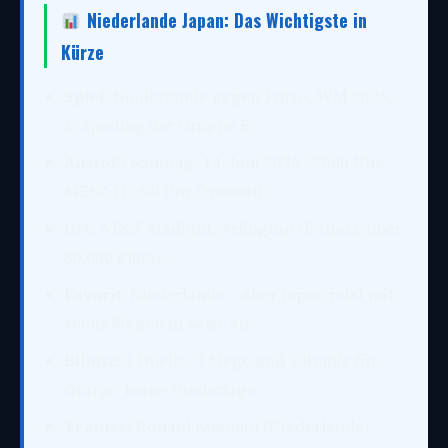
Niederlande Japan: Das Wichtigste in
Kürze
Spiel:
Niederlande gegen Japan, WM 2026,
1. Spieltag der Gruppe F.
Anstoß:
Sonntag, 14. Juni 2026, 22:00 Uhr
MESZ (15:00 Uhr Ortszeit).
Ort:
AT&T Stadium, Arlington (Dallas), über
80.000 Plätze.
Favorit:
Niederlande – aber Japan reist mit
sechs Siegen in Serie an.
Bilanz:
3 Duelle, 2 Siege und 1 Remis für
Oranje, keine Niederlage.
Trainer:
Ronald Koeman (Niederlande)