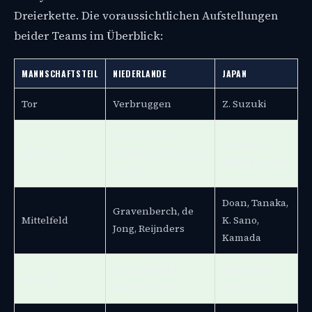
Dreierkette. Die voraussichtlichen Aufstellungen
beider Teams im Überblick:
MANNSCHAFTSTEIL
NIEDERLANDE
JAPAN
Tor
Verbruggen
Z. Suzuki
Dumfries, van
Tomiyasu,
Abwehr
Hecke, van Dijk, van
Itakura, H. Ito
de Ven
Doan, Tanaka,
Gravenberch, de
Mittelfeld
K. Sano,
Jong, Reijnders
Kamada
Summerville,
Nakamura,
Angriff
Malen, Gakpo
Kubo, Ueda