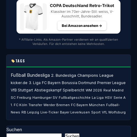
COPA Deutschland Retro-Trikot
Klassiker im 70er-Jahre-Stil: weiss, V-
Ausschnitt, Bundesadler.
Bei Amazon ansehen →
* Affiliate-Links. Als Amazon-Partner verdienen wir an qualifizierten
Verkäufen. Für dich entstehen keine Mehrkosten.
TAGS
Fußball
Bundesliga
2. Bundesliga
Champions League
kicker.de
3. Liga
FC Bayern
Borussia Dortmund
Premier League
VfB Stuttgart
Abstiegskampf
Spielbericht
WM 2026
Real Madrid
SC Freiburg
Hamburger SV
Fußballgeschichte
La Liga
HSV
Serie A
1. FC Köln
Transfer
Werder Bremen
FC Bayern München
Fußball-
News
RB Leipzig
Live-Ticker
Bayer Leverkusen
Sport
VfL Wolfsburg
Suchen
Suchen