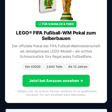
FÜR SAMMLER & FANS
LEGO® FIFA Fußball-WM Pokal zum
Selberbauen
Der offizielle Pokal der FIFA Fußball-Weltmeisterschaft
als detailgetreues LEGO-Modell – ein echtes
Schmuckstück fürs Regal jedes Fußballfans.
Set 43020
2.842 Teile
Ab 12 Jahren
Jetzt bei Amazon ansehen →
* Affiliate-Link. Als Amazon-Partner verdienen wir an qualifizierten
Verkäufen. Für dich entstehen keine Mehrkosten.