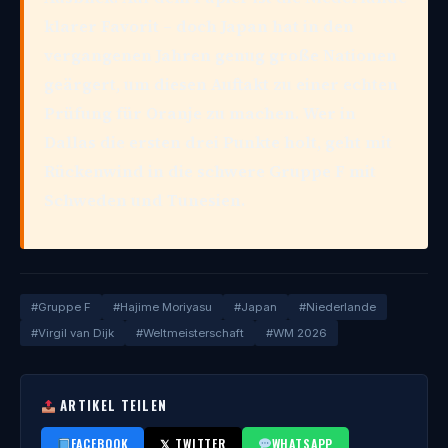
klarer Favorit – doch Japan hat in den
vergangenen Jahren genug große Nationen
geärgert, um diesen Auftakt zu einer echten
Prüfung für Oranje zu machen. Wer in
Dallas die ersten drei Punkte holt, geht mit
Rückenwind in die schwere Gruppe F mit
Schweden und Tunesien.
#Gruppe F
#Hajime Moriyasu
#Japan
#Niederlande
#Virgil van Dijk
#Weltmeisterschaft
#WM 2026
ARTIKEL TEILEN
FACEBOOK
𝕏 TWITTER
WHATSAPP