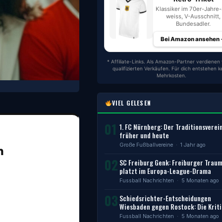
Klassiker im 70er-Jahre-S
weiss, V-Ausschnitt,
Bundesadler.
Bei Amazon ansehen
* Affiliate-Links. Als Amazon-Partner verdienen 
qualifizierten Verkäufen. Für dich entstehen k
Mehrkosten.
VIEL GELESEN
01
1. FC Nürnberg: Der Traditionsverei
früher und heute
Große Fußballvereine
· 1 Jahr ago
n
02
SC Freiburg Genk: Freiburger Trau
platzt im Europa-League-Drama
Fussball Nachrichten
· 5 Monaten ago
03
Schiedsrichter-Entscheidungen
Wiesbaden gegen Rostock: Die Kriti
Fussball Nachrichten
· 5 Monaten ago