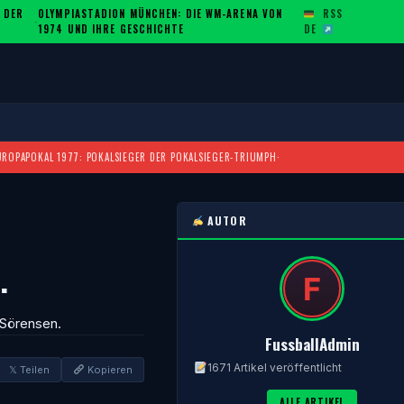
 DER
OLYMPIASTADION MÜNCHEN: DIE WM-ARENA VON
RSS
·
1974 UND IHRE GESCHICHTE
DE
UROPAPOKAL 1977: POKALSIEGER DER POKALSIEGER-TRIUMPH
·
AUTOR
…
 Sörensen.
FussballAdmin
1671 Artikel veröffentlicht
𝕏 Teilen
Kopieren
ALLE ARTIKEL