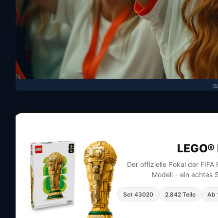
Sl
LEGO® 
Der offizielle Pokal der FIF
Modell – ein echtes 
Set 43020
2.842 Teile
Ab 