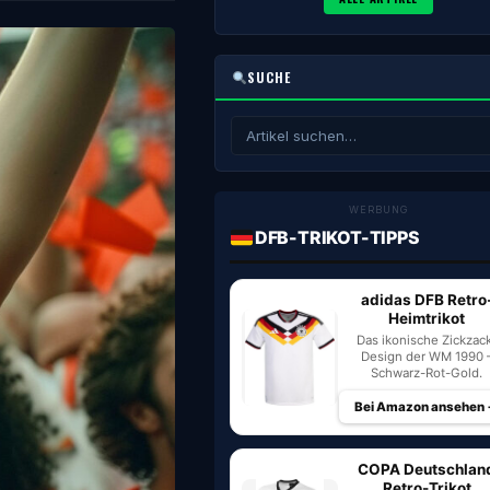
SUCHE
WERBUNG
DFB-TRIKOT-TIPPS
adidas DFB Retro
Heimtrikot
Das ikonische Zickzac
Design der WM 1990 
Schwarz-Rot-Gold.
Bei Amazon ansehen
COPA Deutschlan
Retro-Trikot