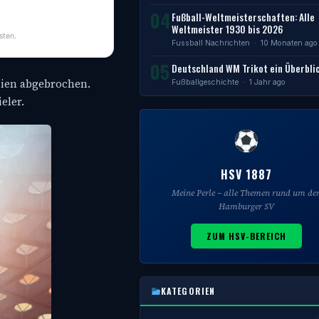
04
Fußball-Weltmeisterschaften: Alle
Weltmeister 1930 bis 2026
sten.
Fussball Nachrichten
· 10 Monaten ago
05
Deutschland WM Trikot ein Überbli
hien abgebrochen.
Fußballgeschichte
· 1 Jahr ago
eler.
HSV 1887
Meine Perle – alle Themen rund um de
Hamburger SV
ZUM HSV-BEREICH
KATEGORIEN