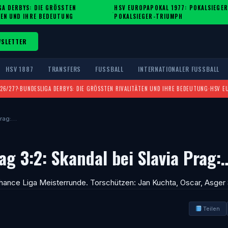
A DERBYS: DIE GRÖSSTEN R
HSV EUROPAPOKAL 1977: POKALSIEGER
·
EN UND IHRE BEDEUTUNG
POKALSIEGER-TRIUMPH
WSLETTER
HSV 1887
TRANSFERS
FUSSBALL
INTERNATIONALER FUSSBALL
026/27?
·
BUNDESLIGA DERBYS: DIE GRÖSSTEN RIVALITÄTEN UND IHRE BEDEUTUNG
·
HSV E
Prag:…
ag 3:2: Skandal bei Slavia Prag:
 Chance Liga Meisterrunde. Torschützen: Jan Kuchta, Oscar, Asger
Teilen