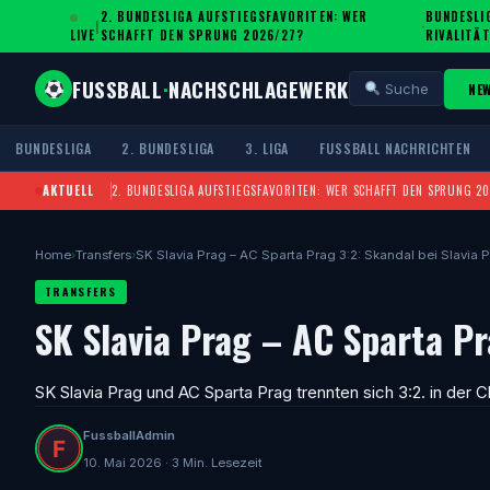
2. BUNDESLIGA AUFSTIEGSFAVORITEN: WER
BUNDESLIG
|
·
LIVE
SCHAFFT DEN SPRUNG 2026/27?
IVALITÄT
FUSSBALL
·
NACHSCHLAGEWERK
NE
Suche
BUNDESLIGA
2. BUNDESLIGA
3. LIGA
FUSSBALL NACHRICHTEN
AKTUELL
2. BUNDESLIGA AUFSTIEGSFAVORITEN: WER SCHAFFT DEN SPRUNG 2
Home
›
Transfers
›
SK Slavia Prag – AC Sparta Prag 3:2: Skandal bei Slavia 
TRANSFERS
SK Slavia Prag – AC Sparta Pr
SK Slavia Prag und AC Sparta Prag trennten sich 3:2. in der
FussballAdmin
10. Mai 2026 · 3 Min. Lesezeit