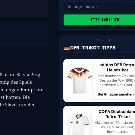
JETZT ANMELDEN
WERBUNG
DFB-TRIKOT-TIPPS
adidas DFB Retro
Heimtrikot
aison. Slavia Prag
Das ikonische Zickzac
Design der WM 1990 
tung des Spiels
Schwarz-Rot-Gold.
einen engen Kampf um
Bei Amazon ansehen
zt hatten. Die
te Slavia um den
COPA Deutschlan
Retro-Trikot
Klassiker im 70er-Jahre-S
weiss, V-Ausschnitt,
Bundesadler.