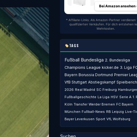
Bei Amazon ansehen
* Affiliate-Links. Als Amazon-Partner verdienen 
qualifizierten Verkäufen. Für dich entstehen k
Mehrkosten.
TAGS
Fußball
Bundesliga
2. Bundesliga
Champions League
kicker.de
3. Liga
F
Bayern
Borussia Dortmund
Premier Lea
VfB Stuttgart
Abstiegskampf
Spielberich
2026
Real Madrid
SC Freiburg
Hamburger
Fußballgeschichte
La Liga
HSV
Serie A
1.
Köln
Transfer
Werder Bremen
FC Bayern
München
Fußball-News
RB Leipzig
Live-Ti
Bayer Leverkusen
Sport
VfL Wolfsburg
Suchen