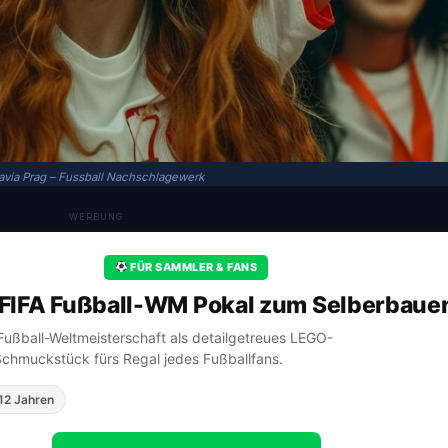
avia Prag – Fussball Nachschlagewerk
WERBUNG
FÜR SAMMLER & FANS
FIFA Fußball-WM Pokal zum Selberbaue
A Fußball-Weltmeisterschaft als detailgetreues LEGO-
Schmuckstück fürs Regal jedes Fußballfans.
12 Jahren