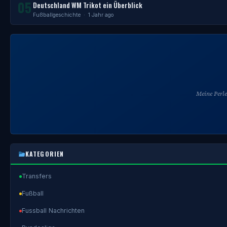
05
Deutschland WM Trikot ein Überblick
Fußballgeschichte
· 1 Jahr ago
Meine Perl
KATEGORIEN
Transfers
Fußball
Fussball Nachrichten