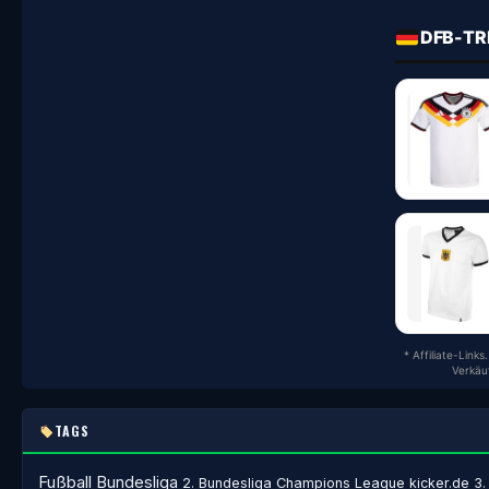
DFB-TR
* Affiliate-Link
Verkäu
TAGS
Fußball
Bundesliga
2. Bundesliga
Champions League
kicker.de
3.