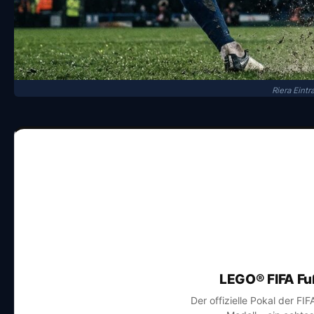
Riera Eint
LEGO® FIFA Fu
Der offizielle Pokal der FI