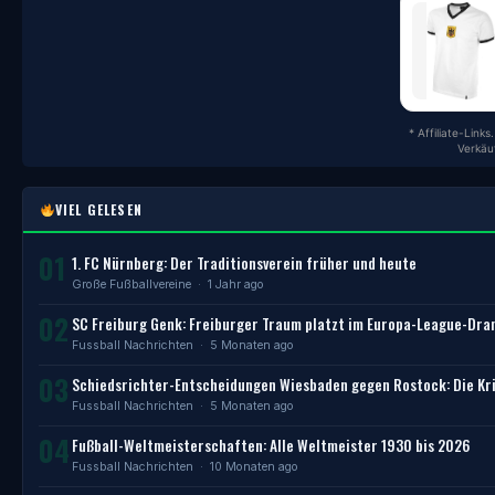
* Affiliate-Link
Verkäu
VIEL GELESEN
01
1. FC Nürnberg: Der Traditionsverein früher und heute
Große Fußballvereine
· 1 Jahr ago
02
SC Freiburg Genk: Freiburger Traum platzt im Europa-League-Dr
Fussball Nachrichten
· 5 Monaten ago
03
Schiedsrichter-Entscheidungen Wiesbaden gegen Rostock: Die Kri
Fussball Nachrichten
· 5 Monaten ago
04
Fußball-Weltmeisterschaften: Alle Weltmeister 1930 bis 2026
Fussball Nachrichten
· 10 Monaten ago