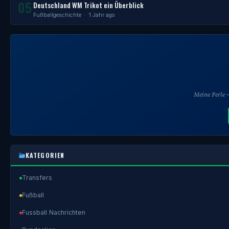
05
Deutschland WM Trikot ein Überblick
Fußballgeschichte
· 1 Jahr ago
Meine Perle
KATEGORIEN
Transfers
Fußball
Fussball Nachrichten