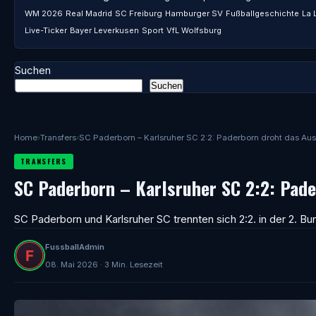
WM 2026
Real Madrid
SC Freiburg
Hamburger SV
Fußballgeschichte
La 
Live-Ticker
Bayer Leverkusen
Sport
VfL Wolfsburg
Suchen
Suchen
Home
›
Transfers
›
SC Paderborn – Karlsruher SC 2:2: Paderborn droht das Au
TRANSFERS
SC Paderborn – Karlsruher SC 2:2: Pad
SC Paderborn und Karlsruher SC trennten sich 2:2. in der 2. Bun
FussballAdmin
08. Mai 2026 · 3 Min. Lesezeit