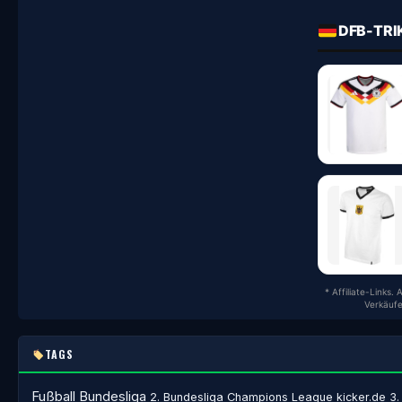
DFB-TRI
* Affiliate-Links.
Verkäufe
TAGS
Fußball
Bundesliga
2. Bundesliga
Champions League
kicker.de
3.