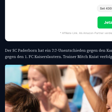
Set 430
Jet
* Affiliate-Link. Als Amazon-Partner verdi
Der SC Paderborn hat ein 2:2-Unentschieden gegen den Karls
gegen den 1. FC Kaiserslautern. Trainer Mitch Kniat verfolg