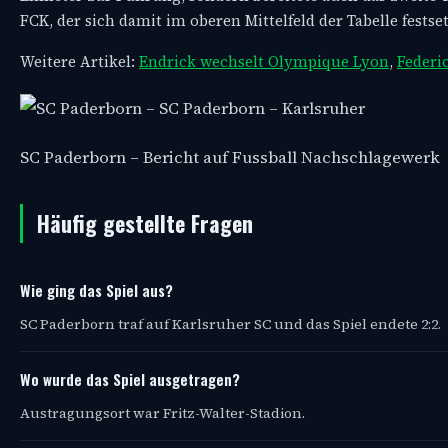
FCK, der sich damit im oberen Mittelfeld der Tabelle festse
Weitere Artikel:
Endrick wechselt Olympique Lyon
,
Federi
SC Paderborn – Bericht auf Fussball Nachschlagewerk
Häufig gestellte Fragen
Wie ging das Spiel aus?
SC Paderborn traf auf Karlsruher SC und das Spiel endete 2:2.
Wo wurde das Spiel ausgetragen?
Austragungsort war Fritz-Walter-Stadion.