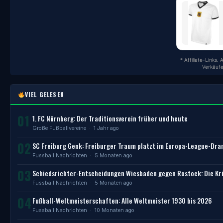
* Affiliate-Links.
Verkäufe
VIEL GELESEN
01
1. FC Nürnberg: Der Traditionsverein früher und heute
Große Fußballvereine
· 1 Jahr ago
02
SC Freiburg Genk: Freiburger Traum platzt im Europa-League-Dr
Fussball Nachrichten
· 5 Monaten ago
03
Schiedsrichter-Entscheidungen Wiesbaden gegen Rostock: Die Kri
Fussball Nachrichten
· 5 Monaten ago
04
Fußball-Weltmeisterschaften: Alle Weltmeister 1930 bis 2026
Fussball Nachrichten
· 10 Monaten ago