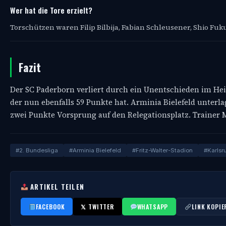
Wer hat die Tore erzielt?
Torschützen waren Filip Bilbija, Fabian Schleusener, Shio Fuku
Fazit
Der SC Paderborn verliert durch ein Unentschieden im Hei
der nun ebenfalls 59 Punkte hat. Arminia Bielefeld unterla
zwei Punkte Vorsprung auf den Relegationsplatz. Trainer Mi
#2. Bundesliga
#Arminia Bielefeld
#Fritz-Walter-Stadion
#Karlsr
ARTIKEL TEILEN
FACEBOOK
𝕏 TWITTER
WHATSAPP
LINK KOPIE