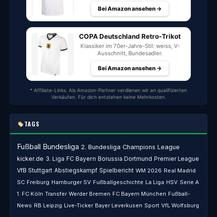
Bei Amazon ansehen →
COPA Deutschland Retro-Trikot
Klassiker im 70er-Jahre-Stil: weiss, V-
Ausschnitt, Bundesadler.
Bei Amazon ansehen →
* Affiliate-Links. Als Amazon-Partner verdienen wir an qualifizierten
Verkäufen. Für dich entstehen keine Mehrkosten.
TAGS
Fußball
Bundesliga
2. Bundesliga
Champions League
kicker.de
3. Liga
FC Bayern
Borussia Dortmund
Premier League
VfB Stuttgart
Abstiegskampf
Spielbericht
WM 2026
Real Madrid
SC Freiburg
Hamburger SV
Fußballgeschichte
La Liga
HSV
Serie A
1. FC Köln
Transfer
Werder Bremen
FC Bayern München
Fußball-
News
RB Leipzig
Live-Ticker
Bayer Leverkusen
Sport
VfL Wolfsburg