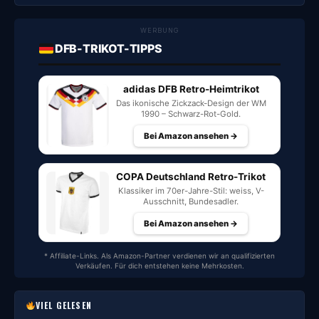
WERBUNG
DFB-TRIKOT-TIPPS
adidas DFB Retro-Heimtrikot
Das ikonische Zickzack-Design der WM
1990 – Schwarz-Rot-Gold.
Bei Amazon ansehen →
COPA Deutschland Retro-Trikot
Klassiker im 70er-Jahre-Stil: weiss, V-
Ausschnitt, Bundesadler.
Bei Amazon ansehen →
* Affiliate-Links. Als Amazon-Partner verdienen wir an qualifizierten
Verkäufen. Für dich entstehen keine Mehrkosten.
VIEL GELESEN