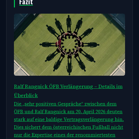
Fazit
Ralf Rangnick ÖFB Verlängerung – Details im
Überblick
Die „sehr positiven Gespräche“ zwischen dem
ÖFB und Ralf Rangnick am 20. April 2026 deuten
stark auf eine baldige Vertragsverlängerung hin.
Dies sichert dem österreichischen Fußball nicht
nur die Expertise eines der renommiertesten