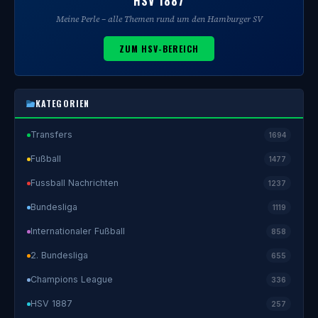
HSV 1887
Meine Perle – alle Themen rund um den Hamburger SV
ZUM HSV-BEREICH
KATEGORIEN
Transfers
1694
Fußball
1477
Fussball Nachrichten
1237
Bundesliga
1119
Internationaler Fußball
858
2. Bundesliga
655
Champions League
336
HSV 1887
257