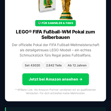
FÜR SAMMLER & FANS
LEGO® FIFA Fußball-WM Pokal zum
Selberbauen
Der offizielle Pokal der FIFA Fußball-Weltmeisterschaft
als detailgetreues LEGO-Modell – ein echtes
Schmuckstück fürs Regal jedes Fußballfans.
Set 43020
2.842 Teile
Ab 12 Jahren
Jetzt bei Amazon ansehen →
* Affiliate-Link. Als Amazon-Partner verdienen wir an qualifizierten
Verkäufen. Für dich entstehen keine Mehrkosten.