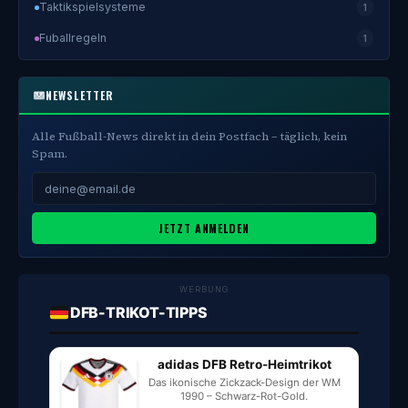
Taktikspielsysteme
1
Fuballregeln
1
NEWSLETTER
Alle Fußball-News direkt in dein Postfach – täglich, kein
Spam.
JETZT ANMELDEN
WERBUNG
DFB-TRIKOT-TIPPS
adidas DFB Retro-Heimtrikot
Das ikonische Zickzack-Design der WM
1990 – Schwarz-Rot-Gold.