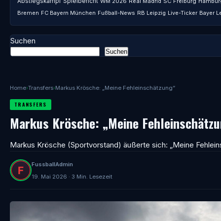
Abstiegskampf
Spielbericht
WM 2026
Real Madrid
SC Freiburg
Hambur
Bremen
FC Bayern München
Fußball-News
RB Leipzig
Live-Ticker
Bayer L
Suchen
Suchen
Home
›
Transfers
›
Markus Krösche: „Meine Fehleinschätzung“
TRANSFERS
Markus Krösche: „Meine Fehleinschätz
Markus Krösche (Sportvorstand) äußerte sich: „Meine Fehlei
FussballAdmin
19. Mai 2026 · 3 Min. Lesezeit