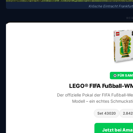
Krösche Eintracht Frankfur
WE
FÜR SAM
LEGO® FIFA Fußball-WM
Der offizielle Pokal der FIFA Fußball-W
Modell – ein echtes Schmuckstü
Set 43020
2.842 
Jetzt bei Am