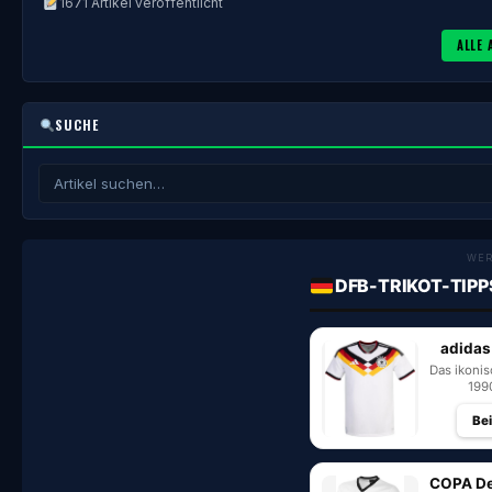
1671 Artikel veröffentlicht
ALLE 
SUCHE
WE
DFB-TRIKOT-TIPP
adidas
Das ikoni
199
Be
COPA De