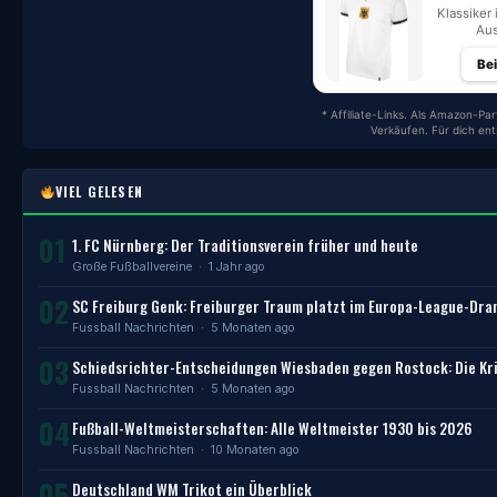
Klassiker 
Aus
Be
* Affiliate-Links. Als Amazon-Par
Verkäufen. Für dich en
VIEL GELESEN
01
1. FC Nürnberg: Der Traditionsverein früher und heute
Große Fußballvereine
· 1 Jahr ago
02
SC Freiburg Genk: Freiburger Traum platzt im Europa-League-Dr
Fussball Nachrichten
· 5 Monaten ago
03
Schiedsrichter-Entscheidungen Wiesbaden gegen Rostock: Die Kri
Fussball Nachrichten
· 5 Monaten ago
04
Fußball-Weltmeisterschaften: Alle Weltmeister 1930 bis 2026
Fussball Nachrichten
· 10 Monaten ago
05
Deutschland WM Trikot ein Überblick