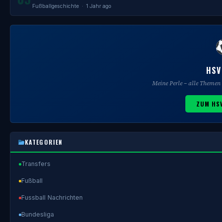
Fußballgeschichte
· 1 Jahr ago
HSV
Meine Perle – alle Theme
ZUM HS
KATEGORIEN
Transfers
Fußball
Fussball Nachrichten
Bundesliga