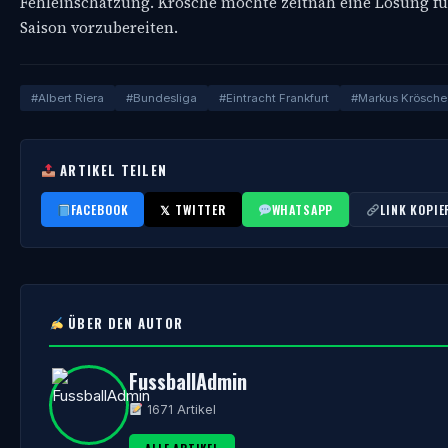
Fehleinschätzung. Krösche möchte zeitnah eine Lösung für
Saison vorzubereiten.
#Albert Riera
#Bundesliga
#Eintracht Frankfurt
#Markus Krösche
ARTIKEL TEILEN
FACEBOOK
𝕏 TWITTER
WHATSAPP
LINK KOPIE
ÜBER DEN AUTOR
FussballAdmin
1671 Artikel