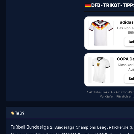
DFB-TRIKOT-TIPP
adidas
Das ikoni
199
Be
COPA De
Klassiker 
Aus
Be
* Affiliate-Links. Als Amazon-Par
Verkäufen. Für dich en
TAGS
Fußball
Bundesliga
2. Bundesliga
Champions League
kicker.de
3.