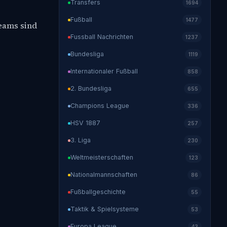
Transfers
1694
Fußball
1477
Teams sind
Fussball Nachrichten
1237
Bundesliga
1119
Internationaler Fußball
858
2. Bundesliga
655
Champions League
336
HSV 1887
257
3. Liga
230
Weltmeisterschaften
123
Nationalmannschaften
86
Fußballgeschichte
55
Taktik & Spielsysteme
53
Europa League
43