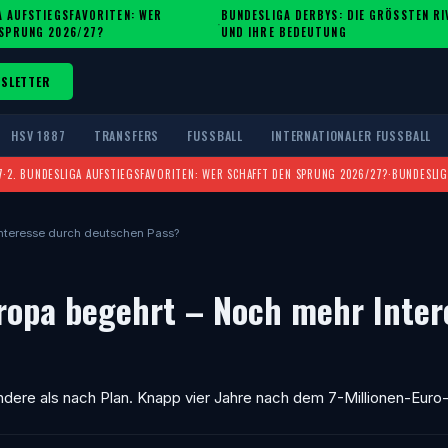
A AUFSTIEGSFAVORITEN: WER
BUNDESLIGA DERBYS: DIE GRÖSSTEN RIV
·
 SPRUNG 2026/27?
ND IHRE BEDEUTUNG
SLETTER
HSV 1887
TRANSFERS
FUSSBALL
INTERNATIONALER FUSSBALL
7
·
2. BUNDESLIGA AUFSTIEGSFAVORITEN: WER SCHAFFT DEN SPRUNG 2026/27?
·
BUNDESLIG
nteresse durch deutschen Pass?
ropa begehrt – Noch mehr Inter
ndere als nach Plan. Knapp vier Jahre nach dem 7-Millionen-Euro