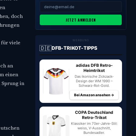
hen
chen, doch
JETZT ANMELDEN
ahrungen
WERBUNG
für viele
🇩🇪
DFB-TRIKOT-TIPPS
och an
adidas DFB Retro-
Heimtrikot
hm einen
Das ikonische Zickzack-
Design der WM 1990 –
 Sprung in
Schwarz-Rot-Gold.
Bei Amazon ansehen →
COPA Deutschland
Retro-Trikot
Klassiker im 70er-Jahre-Stil:
eutschen
weiss, V-Ausschnitt,
Bundesadler.