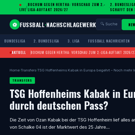
BOCHUM GEGEN HERTHA: VORSCHAU ZUM 2.-
2. BUNDESLIG
|
·
LIVE
LIGA-AUFTAKT 2026/27
SCHAFFT DEN
FUSSBALL
·
NACHSCHLAGEWERK
⚽
🔍 Suche
NEW
BUNDESLIGA
2. BUNDESLIGA
3. LIGA
FUSSBALL NACHRICHTEN
AKTUELL
BOCHUM GEGEN HERTHA: VORSCHAU ZUM 2.-LIGA-AUFTAKT 2026/2
Home
›
Transfers
›
TSG Hoffenheims Kabak in Europa begehrt – Noch mehr I
TRANSFERS
TSG Hoffenheims Kabak in Eu
durch deutschen Pass?
Die Zeit von Ozan Kabak bei der TSG Hoffenheim lief alles a
von Schalke 04 ist der Marktwert des 25 Jahre…