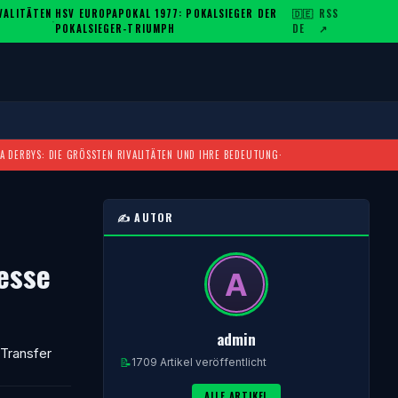
ALITÄTEN U
HSV EUROPAPOKAL 1977: POKALSIEGER DER
🇩🇪
RSS
·
POKALSIEGER-TRIUMPH
DE
↗
A DERBYS: DIE GRÖSSTEN RIVALITÄTEN UND IHRE BEDEUTUNG
·
✍️ AUTOR
esse
admin
-Transfer
📝
1709 Artikel veröffentlicht
ALLE ARTIKEL