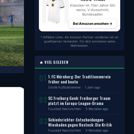
Klassiker im 70er-Jahre-Stil:
weiss, V-Ausschnitt,
Bundesadler.
Bei Amazon ansehen →
* Affiliate-Links. Als Amazon-Partner verdienen wir an
qualifizierten Verkäufen. Für dich entstehen keine
Mehrkosten.
🔥 VIEL GELESEN
01
1. FC Nürnberg: Der Traditionsverein
früher und heute
Große Fußballvereine
· 1 Jahr ago
02
SC Freiburg Genk: Freiburger Traum
platzt im Europa-League-Drama
Fussball Nachrichten
· 5 Monaten ago
03
Schiedsrichter-Entscheidungen
Wiesbaden gegen Rostock: Die Kritik
Fussball Nachrichten
· 5 Monaten ago