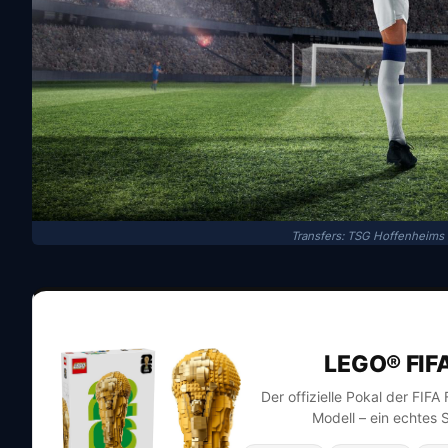
Transfers: TSG Hoffenheims
LEGO® FIF
Der offizielle Pokal der FIF
Modell – ein echtes 