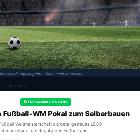
 Kabak in Europa begehrt – Noch mehr Interesse…
WERBUNG
⚽ FÜR SAMMLER & FANS
A Fußball-WM Pokal zum Selberbauen
A Fußball-Weltmeisterschaft als detailgetreues LEGO-
Schmuckstück fürs Regal jedes Fußballfans.