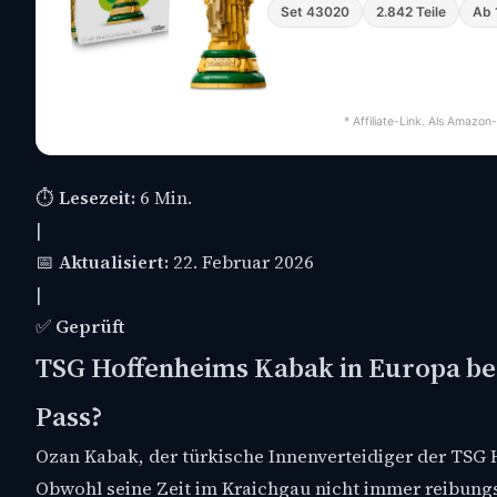
Set 43020
2.842 Teile
Ab 
* Affiliate-Link. Als Amazon
⏱️
Lesezeit:
6 Min.
|
📅
Aktualisiert:
22. Februar 2026
|
✅
Geprüft
TSG Hoffenheims Kabak in Europa be
Pass?
Ozan Kabak, der türkische Innenverteidiger der TSG 
Obwohl seine Zeit im Kraichgau nicht immer reibungsl