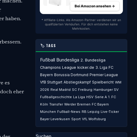
er machen.
Bei Amazon ansehen →
r
der haben.
* Affiliate-Links. Als Amazon-Partner verdienen wir an
qualifizierten Verkäufen. Für dich entstehen keine
Mehrkosten.
rbessern.
🏷️ TAGS
Fußball
Bundesliga
2. Bundesliga
Champions League
kicker.de
3. Liga
FC
Bayern
Borussia Dortmund
Premier League
re es
VfB Stuttgart
Abstiegskampf
Spielbericht
WM
2026
Real Madrid
SC Freiburg
Hamburger SV
edoch eher
Fußballgeschichte
La Liga
HSV
Serie A
1. FC
Köln
Transfer
Werder Bremen
FC Bayern
München
Fußball-News
RB Leipzig
Live-Ticker
Bayer Leverkusen
Sport
VfL Wolfsburg
n der
Suchen