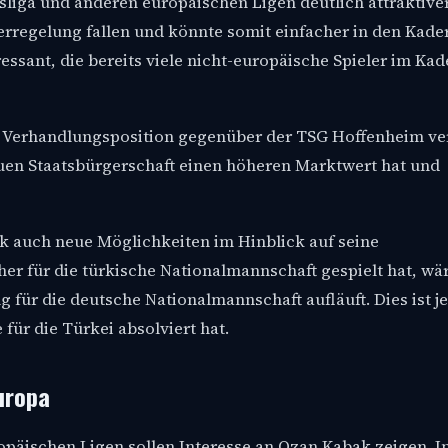
esliga und anderen europäischen Ligen deutlich attraktiv
erregelung fallen und könnte somit einfacher in den Kade
ressant, die bereits viele nicht-europäische Spieler im Ka
 Verhandlungsposition gegenüber der TSG Hoffenheim ve
uen Staatsbürgerschaft einen höheren Marktwert hat und
k auch neue Möglichkeiten im Hinblick auf seine
er für die türkische Nationalmannschaft gespielt hat, wä
g für die deutsche Nationalmannschaft aufläuft. Dies ist j
für die Türkei absolviert hat.
uropa
päischen Ligen sollen Interesse an Ozan Kabak zeigen. I