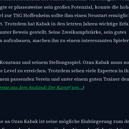
igte er phasenweise sein großes Potenzial, konnte die ho
el zur TSG Hoffenheim sollte ihm einen Neustart ermögli
t. Trotzdem hat Kabak in den letzten Jahren wichtige Erf
unter Beweis gestellt. Seine Zweikampfstärke, sein gutes
en aufzubauen, machen ihn zu einem interessanten Spieler 
r Konstanz und seinem Stellungsspiel. Ozan Kabak muss n
e Level zu erreichen. Trotzdem sehen viele Experten in i
inem passenden Verein und unter einem guten Trainer den
eresse aus dem Ausland: Der Kampf um…
)
sse an Ozan Kabak ist seine mögliche Einbürgerung zum d