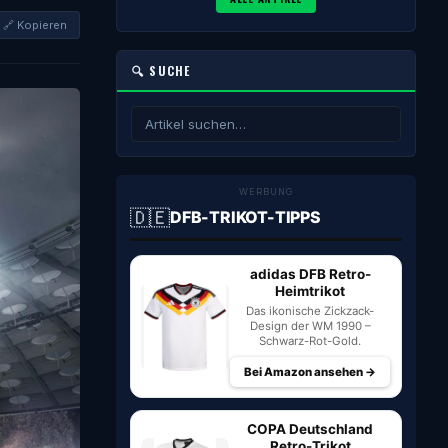
🔗 Kopieren
🔍 SUCHE
WERBUNG
🇩🇪
DFB-TRIKOT-TIPPS
adidas DFB Retro-
Heimtrikot
Das ikonische Zickzack-
Design der WM 1990 –
Schwarz-Rot-Gold.
Bei Amazon ansehen →
COPA Deutschland
Retro-Trikot