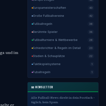
Europameisterschaften
43
Große Fußballvereine
42
Fußballregeln
38
Berühmte Spieler
36
Fußballturniere & Wettbewerbe
28
Schiedsrichter & Regeln im Detail
23
iga und im
Stadien & Schauplätze
22
Taktikspielsysteme
1
Fuballregeln
1
📧 NEWSLETTER
Alle Fußball-News direkt in dein Postfach –
täglich, kein Spam.
selte er