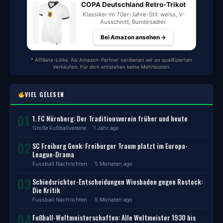
COPA Deutschland Retro-Trikot
Klassiker im 70er-Jahre-Stil: weiss, V-
Ausschnitt, Bundesadler.
Bei Amazon ansehen →
* Affiliate-Links. Als Amazon-Partner verdienen wir an qualifizierten
Verkäufen. Für dich entstehen keine Mehrkosten.
VIEL GELESEN
01
1. FC Nürnberg: Der Traditionsverein früher und heute
Große Fußballvereine
· 1 Jahr ago
02
SC Freiburg Genk: Freiburger Traum platzt im Europa-
League-Drama
Fussball Nachrichten
· 5 Monaten ago
03
Schiedsrichter-Entscheidungen Wiesbaden gegen Rostock:
Die Kritik
Fussball Nachrichten
· 5 Monaten ago
04
Fußball-Weltmeisterschaften: Alle Weltmeister 1930 bis