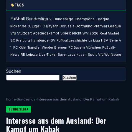
TAGS
Fußball
Bundesliga
2. Bundesliga
Champions League
kicker.de
3. Liga
FC Bayern
Borussia Dortmund
Premier League
VfB Stuttgart
Abstiegskampf
Spielbericht
WM 2026
Real Madrid
SC Freiburg
Hamburger SV
Fußballgeschichte
La Liga
HSV
Serie A
1. FC Köln
Transfer
Werder Bremen
FC Bayern München
Fußball-
News
RB Leipzig
Live-Ticker
Bayer Leverkusen
Sport
VfL Wolfsburg
Suchen
Suchen
Home
›
Bundesliga
›
Interesse aus dem Ausland: Der Kampf um Kabak
BUNDESLIGA
Interesse aus dem Ausland: Der
Kampf um Kabak