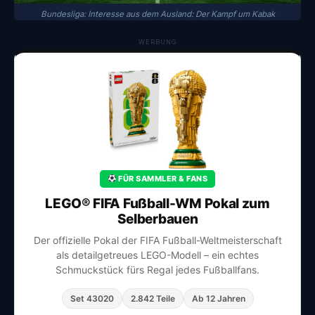
Bundesliga: Interesse aus dem Ausland: Der Kampf um Kabak
WERBUNG
FÜR SAMMLER & FANS
LEGO® FIFA Fußball-WM Pokal zum
Selberbauen
Der offizielle Pokal der FIFA Fußball-Weltmeisterschaft
als detailgetreues LEGO-Modell – ein echtes
Schmuckstück fürs Regal jedes Fußballfans.
Set 43020
2.842 Teile
Ab 12 Jahren