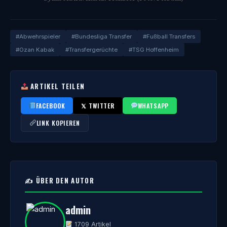
#Abwehrspieler
#Bundesliga Transfer
#Fußball Transfers
#Ozan Kabak
#Transfergerüchte
#TSG Hoffenheim
ARTIKEL TEILEN
FACEBOOK
𝕏 TWITTER
WHATSAPP
LINK KOPIEREN
✍️ ÜBER DEN AUTOR
admin
1709 Artikel