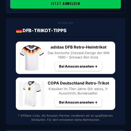
JETZT ANMELDEN
WERBUNG
DFB-TRIKOT-TIPPS
adidas DFB Retro-Heimtrikot
Das ikonische Zickzack-Design der WM
1990 – Schwarz-Rot-Gold.
Bei Amazon ansehen →
COPA Deutschland Retro-Trikot
Klassiker im 70er-Jahre-Stil: weiss, V-
Ausschnitt, Bundesadler.
Bei Amazon ansehen →
* Affiliate-Links. Als Amazon-Partner verdienen wir an qualifizierten
Verkäufen. Für dich entstehen keine Mehrkosten.