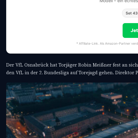
Modell – ein echte
Set 4
Je
* Affiliate-Link. Als Amazon-Partner ver
Der VfL Osnabrück hat Torjäger Robin Meißner fest an sic
den VfL in der 2. Bundesliga auf Torejagd gehen. Direktor