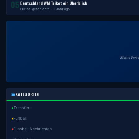
05
Deutschland WM Trikot ein Überblick
Fußballgeschichte
· 1 Jahr ago
Meine Perl
KATEGORIEN
Transfers
Fußball
Fussball Nachrichten