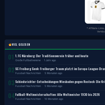
* Affiliate-Link
Verkäu
VIEL GELESEN
01
1. FC Nürnberg: Der Traditionsverein früher und heute
Große Fußballvereine
· 1 Jahr ago
02
SC Freiburg Genk: Freiburger Traum platzt im Europa-League-Dr
Fussball Nachrichten
· 5 Monaten ago
03
Schiedsrichter-Entscheidungen Wiesbaden gegen Rostock: Die Kri
Fussball Nachrichten
· 5 Monaten ago
04
Fußball-Weltmeisterschaften: Alle Weltmeister 1930 bis 2026
Fussball Nachrichten
· 10 Monaten ago