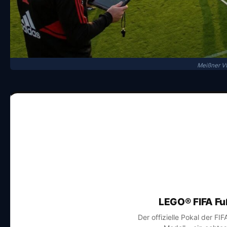
Meißner V
LEGO® FIFA Fu
Der offizielle Pokal der FI