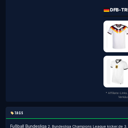
DFB-TR
* Affiliate-Link
Verkäu
TAGS
Fußball
Bundesliga
2. Bundesliga
Champions League
kicker.de
3.