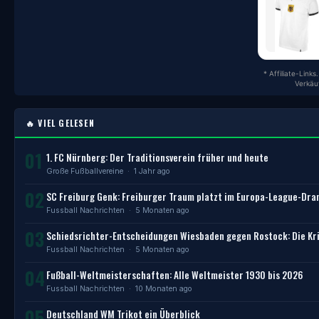
* Affiliate-Link
Verkäu
🔥 VIEL GELESEN
01
1. FC Nürnberg: Der Traditionsverein früher und heute
Große Fußballvereine
· 1 Jahr ago
02
SC Freiburg Genk: Freiburger Traum platzt im Europa-League-Dr
Fussball Nachrichten
· 5 Monaten ago
03
Schiedsrichter-Entscheidungen Wiesbaden gegen Rostock: Die Kri
Fussball Nachrichten
· 5 Monaten ago
04
Fußball-Weltmeisterschaften: Alle Weltmeister 1930 bis 2026
Fussball Nachrichten
· 10 Monaten ago
05
Deutschland WM Trikot ein Überblick