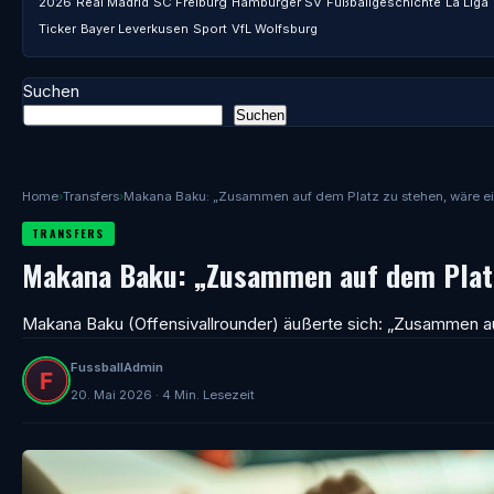
2026
Real Madrid
SC Freiburg
Hamburger SV
Fußballgeschichte
La Liga
Ticker
Bayer Leverkusen
Sport
VfL Wolfsburg
Suchen
Suchen
Home
›
Transfers
›
Makana Baku: „Zusammen auf dem Platz zu stehen, wäre e
TRANSFERS
Makana Baku: „Zusammen auf dem Platz
Makana Baku (Offensivallrounder) äußerte sich: „Zusammen au
FussballAdmin
20. Mai 2026 · 4 Min. Lesezeit