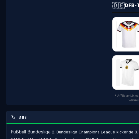
🇩🇪
DFB-
* Affiliate-Link
Verkäu
🏷️ TAGS
Fußball
Bundesliga
2. Bundesliga
Champions League
kicker.de
3.