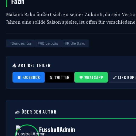
Fazit
Makana Baku äußert sich zu seiner Zukunft, da sein Vertrag
Jahren eine solide Saison spielte, ist offen für verschied
#Bundesliga
#RB Leipzig
#Ridle Baku
📤 ARTIKEL TEILEN
📘 FACEBOOK
𝕏 TWITTER
💬 WHATSAPP
🔗 LINK KOP
✍️ ÜBER DEN AUTOR
FussballAdmin