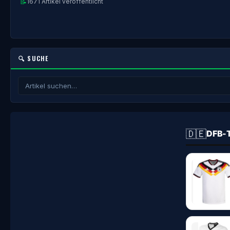
📝
1671 Artikel veröffentlicht
🔍 SUCHE
🇩🇪
DFB-