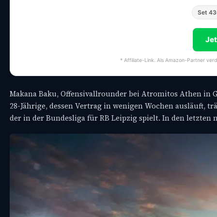
Set 4
Je
* Affiliate-Link. Als Amazon-Partner ver
Makana Baku, Offensivallrounder bei Atromitos Athen in G
28-Jährige, dessen Vertrag in wenigen Wochen ausläuft, 
der in der Bundesliga für RB Leipzig spielt. In den letzten