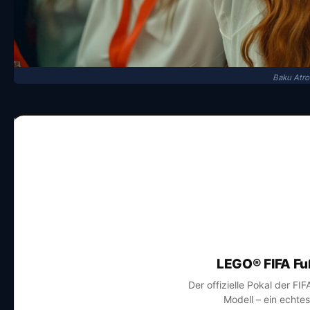
Baku Atro
LEGO® FIFA Fu
Der offizielle Pokal der FI
Modell – ein echte