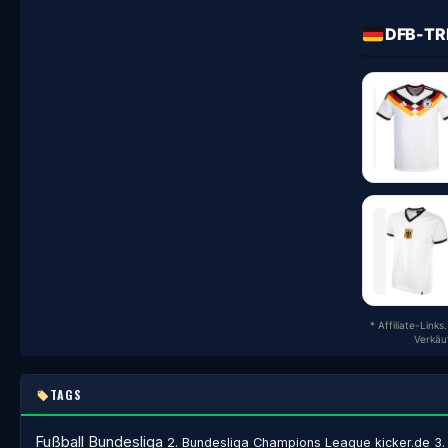
DFB-TR
* Affiliate-Link
Verkäu
TAGS
Fußball
Bundesliga
2. Bundesliga
Champions League
kicker.de
3.