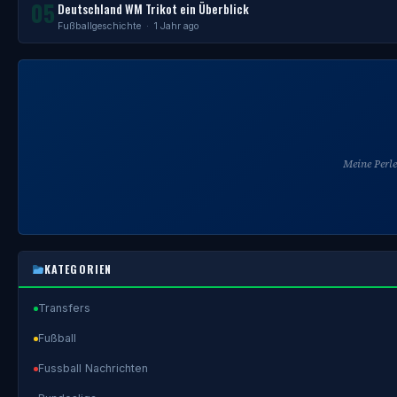
05
Deutschland WM Trikot ein Überblick
Fußballgeschichte
· 1 Jahr ago
Meine Perl
KATEGORIEN
Transfers
Fußball
Fussball Nachrichten