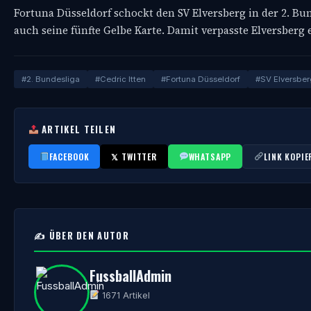
Fortuna Düsseldorf schockt den SV Elversberg in der 2. Bund
auch seine fünfte Gelbe Karte. Damit verpasste Elversberg 
#2. Bundesliga
#Cedric Itten
#Fortuna Düsseldorf
#SV Elversber
ARTIKEL TEILEN
FACEBOOK
𝕏 TWITTER
WHATSAPP
LINK KOPIE
✍️ ÜBER DEN AUTOR
FussballAdmin
1671 Artikel