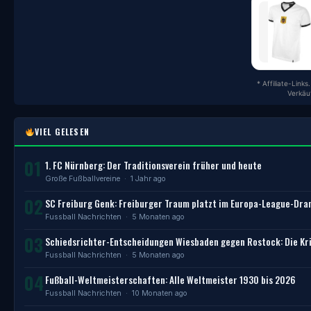
* Affiliate-Link
Verkäu
VIEL GELESEN
01
1. FC Nürnberg: Der Traditionsverein früher und heute
Große Fußballvereine
· 1 Jahr ago
02
SC Freiburg Genk: Freiburger Traum platzt im Europa-League-Dr
Fussball Nachrichten
· 5 Monaten ago
03
Schiedsrichter-Entscheidungen Wiesbaden gegen Rostock: Die Kri
Fussball Nachrichten
· 5 Monaten ago
04
Fußball-Weltmeisterschaften: Alle Weltmeister 1930 bis 2026
Fussball Nachrichten
· 10 Monaten ago