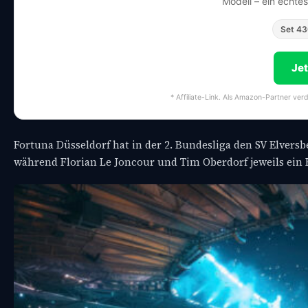
Modell – ein echte
Set 4
Je
* Affiliate-Link. Als Amazon-Partner ver
Fortuna Düsseldorf hat in der 2. Bundesliga den SV Elversbe
während Florian Le Joncour und Tim Oberdorf jeweils ein Ei