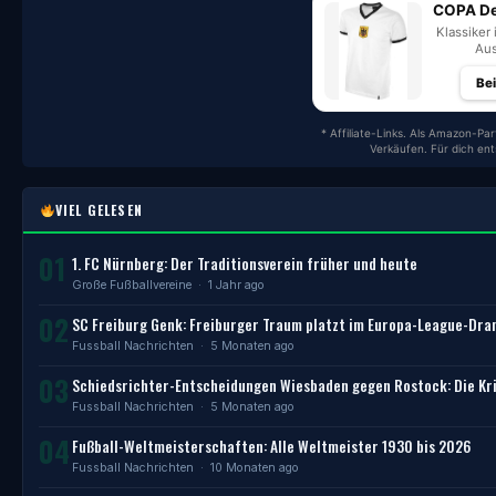
COPA De
Klassiker 
Aus
Be
* Affiliate-Links. Als Amazon-Par
Verkäufen. Für dich en
VIEL GELESEN
01
1. FC Nürnberg: Der Traditionsverein früher und heute
Große Fußballvereine
· 1 Jahr ago
02
SC Freiburg Genk: Freiburger Traum platzt im Europa-League-Dr
Fussball Nachrichten
· 5 Monaten ago
03
Schiedsrichter-Entscheidungen Wiesbaden gegen Rostock: Die Kri
Fussball Nachrichten
· 5 Monaten ago
04
Fußball-Weltmeisterschaften: Alle Weltmeister 1930 bis 2026
Fussball Nachrichten
· 10 Monaten ago