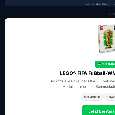
Baum FC Augsburg – F
WE
FÜR SAM
LEGO® FIFA Fußball-WM
Der offizielle Pokal der FIFA Fußball-W
Modell – ein echtes Schmuckstü
Set 43020
2.842 
Jetzt bei Am