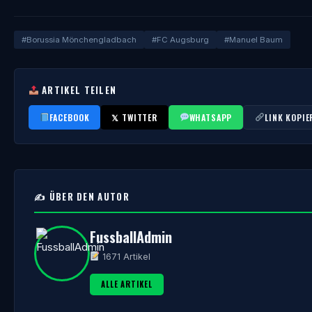
#Borussia Mönchengladbach
#FC Augsburg
#Manuel Baum
ARTIKEL TEILEN
FACEBOOK
𝕏 TWITTER
WHATSAPP
LINK KOPIE
✍️ ÜBER DEN AUTOR
FussballAdmin
1671 Artikel
ALLE ARTIKEL