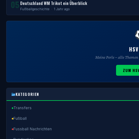
05
Deutschland WM Trikot ein Überblick
Fußballgeschichte
· 1 Jahr ago
HSV
Meine Perle – alle Theme
ZUM HS
KATEGORIEN
Transfers
Fußball
Fussball Nachrichten