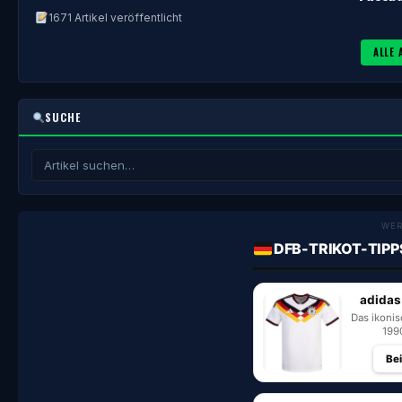
1671 Artikel veröffentlicht
ALLE 
SUCHE
WE
DFB-TRIKOT-TIPP
adidas
Das ikoni
199
Be