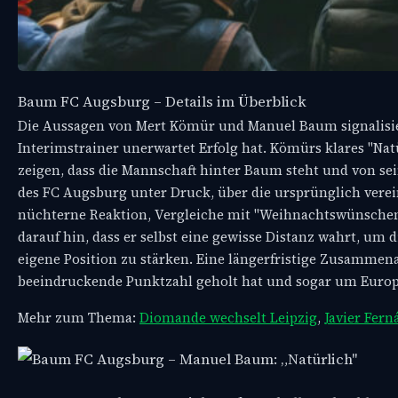
Baum FC Augsburg – Details im Überblick
Die Aussagen von Mert Kömür und Manuel Baum signalisiere
Interimstrainer unerwartet Erfolg hat. Kömürs klares "Nat
zeigen, dass die Mannschaft hinter Baum steht und von sein
des FC Augsburg unter Druck, über die ursprünglich vere
nüchterne Reaktion, Vergleiche mit "Weihnachtswünschen" 
darauf hin, dass er selbst eine gewisse Distanz wahrt, um
eigene Position zu stärken. Eine längerfristige Zusammen
beeindruckende Punktzahl geholt hat und sogar um Europa
Mehr zum Thema:
Diomande wechselt Leipzig
,
Javier Fer