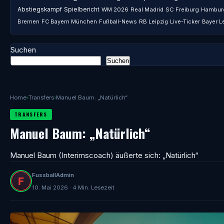
Abstiegskampf
Spielbericht
WM 2026
Real Madrid
SC Freiburg
Hambur
Bremen
FC Bayern München
Fußball-News
RB Leipzig
Live-Ticker
Bayer L
Suchen
Suchen
Home
›
Transfers
›
Manuel Baum: „Natürlich“
TRANSFERS
Manuel Baum: „Natürlich“
Manuel Baum (Interimscoach) äußerte sich: „Natürlich“
FussballAdmin
10. Mai 2026 · 4 Min. Lesezeit