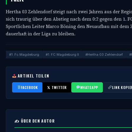
Hertha 03 Zehlendorf steigt nach zwei Jahren aus der Reg
sich traurig über den Abstieg nach dem 0:2 gegen den 1. 
Sportlichen Leiter Marco Böning den Neuaufbau mit dem Z
dauerhaft in der Liga zu bleiben.
#1. Fc Magdeburg
#1. FC Magdeburg II
#Hertha 03 Zehlendorf
#
ARTIKEL TEILEN
FACEBOOK
𝕏 TWITTER
WHATSAPP
LINK KOPIE
✍️ ÜBER DEN AUTOR