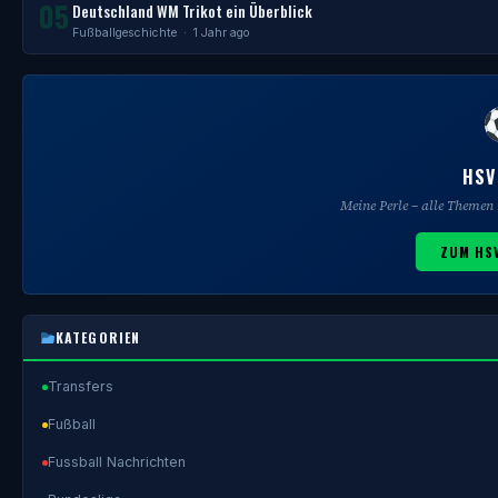
05
Deutschland WM Trikot ein Überblick
Fußballgeschichte
· 1 Jahr ago
HSV
Meine Perle – alle Theme
ZUM HSV
KATEGORIEN
Transfers
Fußball
Fussball Nachrichten