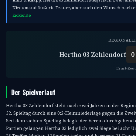
Kurz & Knapp:
Hertha 03 Zehlendorf steigt nach zwei Jahre
Niroumand äußerte Trauer, aber auch den Wunsch nach ei
kicker.de
REGIONALL
Hertha 03 Zehlendorf
0 
Ernst-Reut
Der Spielverlauf
Hertha 03 Zehlendorf steht nach zwei Jahren in der Regiona
32. Spieltag durch eine 0:2-Heimniederlage gegen die Zwei
Seit dem siebten Spieltag belegte der Verein durchgehend d
Partien gelangen Hertha 03 lediglich zwei Siege bei acht 
26 Treffer, blieb in 13 Spielen torlos und kassierte 71 Geg