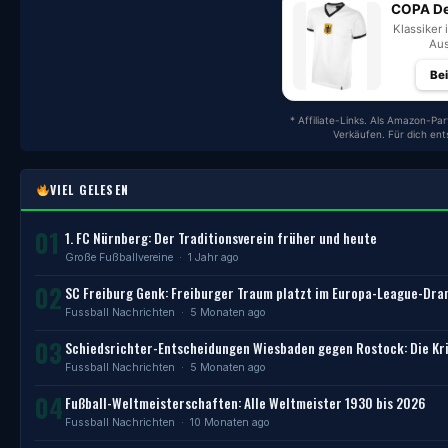
COPA De
Klassiker 
Aus
Be
* Affiliate-Links. Als Amazon-Par
Verkäufen. Für dich en
VIEL GELESEN
01
1. FC Nürnberg: Der Traditionsverein früher und heute
Große Fußballvereine
· 1 Jahr ago
02
SC Freiburg Genk: Freiburger Traum platzt im Europa-League-Dr
Fussball Nachrichten
· 5 Monaten ago
03
Schiedsrichter-Entscheidungen Wiesbaden gegen Rostock: Die Kri
Fussball Nachrichten
· 5 Monaten ago
04
Fußball-Weltmeisterschaften: Alle Weltmeister 1930 bis 2026
Fussball Nachrichten
· 10 Monaten ago