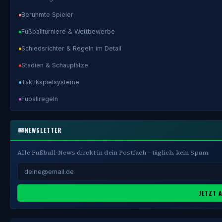
Berühmte Spieler
Fußballturniere & Wettbewerbe
Schiedsrichter & Regeln im Detail
Stadien & Schauplätze
Taktikspielsysteme
Fuballregeln
NEWSLETTER
Alle Fußball-News direkt in dein Postfach – täglich, kein Spam.
JETZT 