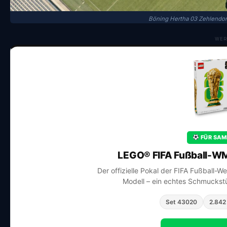
Böning Hertha 03 Zehlendor
WER
FÜR SAM
LEGO® FIFA Fußball-WM
Der offizielle Pokal der FIFA Fußball-W
Modell – ein echtes Schmuckstü
Set 43020
2.842 