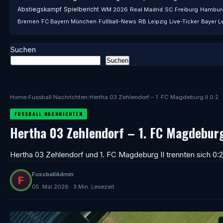
Abstiegskampf
Spielbericht
WM 2026
Real Madrid
SC Freiburg
Hambur
Bremen
FC Bayern München
Fußball-News
RB Leipzig
Live-Ticker
Bayer L
Suchen
Suchen
Home
›
Fussball Nachrichten
›
Hertha 03 Zehlendorf – 1. FC Magdeburg II 0:2
FUSSBALL NACHRICHTEN
Hertha 03 Zehlendorf – 1. FC Magdeburg
Hertha 03 Zehlendorf und 1. FC Magdeburg II trennten sich 0:2.
FussballAdmin
05. Mai 2026 · 3 Min. Lesezeit