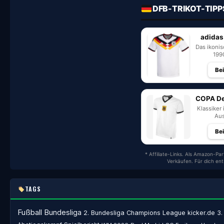
DFB-TRIKOT-TIPP
adidas
Das ikoni
199
Be
COPA De
Klassiker 
Aus
Be
* Affiliate-Links. Als Amazon-Par
Verkäufen. Für dich en
TAGS
Fußball
Bundesliga
2. Bundesliga
Champions League
kicker.de
3.