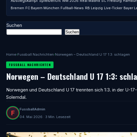
Abstiegskampf
Spielbericht
WM 2026
Real Madrid
SC Freiburg
Hambur
Bremen
FC Bayern München
Fußball-News
RB Leipzig
Live-Ticker
Bayer L
Suchen
Suchen
Home
›
Fussball Nachrichten
›
Norwegen – Deutschland U 17 1:3: schlagen
FUSSBALL NACHRICHTEN
Norwegen – Deutschland U 17 1:3: schl
Norwegen und Deutschland U 17 trennten sich 1:3. in der U-1
Solemdal.
FussballAdmin
04. Mai 2026 · 3 Min. Lesezeit