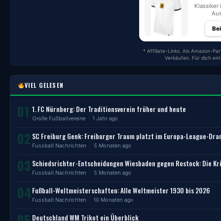
Klassiker 
Aus
Be
* Affiliate-Links. Als Amazon-Par
Verkäufen. Für dich en
VIEL GELESEN
01
1. FC Nürnberg: Der Traditionsverein früher und heute
Große Fußballvereine
· 1 Jahr ago
02
SC Freiburg Genk: Freiburger Traum platzt im Europa-League-Dr
Fussball Nachrichten
· 5 Monaten ago
03
Schiedsrichter-Entscheidungen Wiesbaden gegen Rostock: Die Kri
Fussball Nachrichten
· 5 Monaten ago
04
Fußball-Weltmeisterschaften: Alle Weltmeister 1930 bis 2026
Fussball Nachrichten
· 10 Monaten ago
05
Deutschland WM Trikot ein Überblick