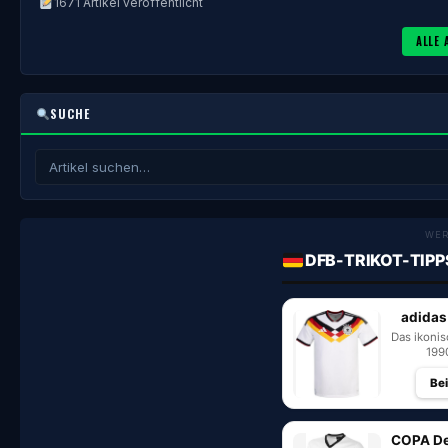
1671 Artikel veröffentlicht
ALLE 
SUCHE
WE
DFB-TRIKOT-TIPP
adidas
Das ikoni
199
Be
COPA De