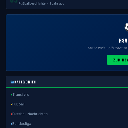
Fußballgeschichte
· 1 Jahr ago
HSV
Meine Perle – alle Theme
ZUM HS
KATEGORIEN
Transfers
Fußball
Fussball Nachrichten
Bundesliga