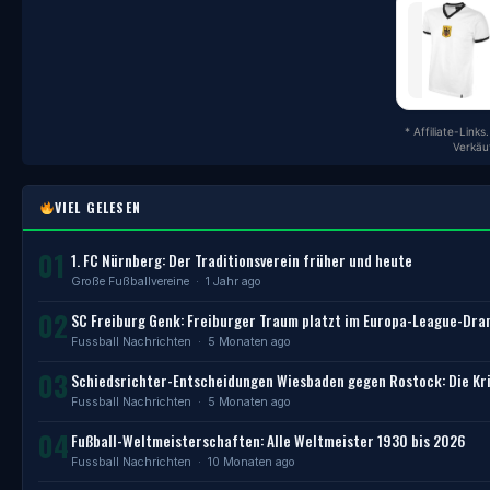
* Affiliate-Link
Verkäu
VIEL GELESEN
01
1. FC Nürnberg: Der Traditionsverein früher und heute
Große Fußballvereine
· 1 Jahr ago
02
SC Freiburg Genk: Freiburger Traum platzt im Europa-League-Dr
Fussball Nachrichten
· 5 Monaten ago
03
Schiedsrichter-Entscheidungen Wiesbaden gegen Rostock: Die Kri
Fussball Nachrichten
· 5 Monaten ago
04
Fußball-Weltmeisterschaften: Alle Weltmeister 1930 bis 2026
Fussball Nachrichten
· 10 Monaten ago