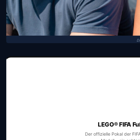
D
LEGO® FIFA Fu
Der offizielle Pokal der FI