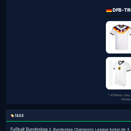
DFB-TR
* Affiliate-Link
Verkäu
TAGS
Fußball
Bundesliga
2. Bundesliga
Champions League
kicker.de
3.