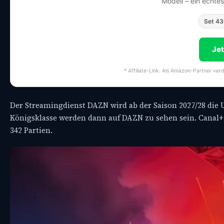
Modell – ein echte
Set 4
Je
* Affiliate-Link. Als Amazon-Partner ver
Der Streamingdienst DAZN wird ab der Saison 2027/28 die U
Königsklasse werden dann auf DAZN zu sehen sein. Canal+ 
342 Partien.