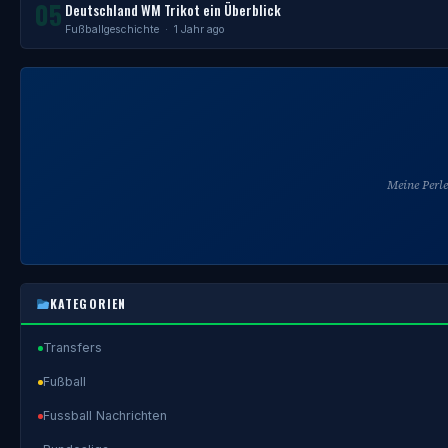
05
Deutschland WM Trikot ein Überblick
Fußballgeschichte
· 1 Jahr ago
Meine Perl
KATEGORIEN
Transfers
Fußball
Fussball Nachrichten