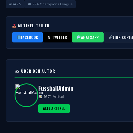
#DAZN
#UEFA Champions League
ARTIKEL TEILEN
FACEBOOK
𝕏 TWITTER
WHATSAPP
LINK KOPIE
✍️ ÜBER DEN AUTOR
FussballAdmin
1671 Artikel
ALLE ARTIKEL