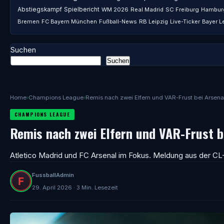
Abstiegskampf
Spielbericht
WM 2026
Real Madrid
SC Freiburg
Hambur
Bremen
FC Bayern München
Fußball-News
RB Leipzig
Live-Ticker
Bayer L
Suchen
Suchen
Home
›
Champions League
›
Remis nach zwei Elfern und VAR-Frust bei Arsena
CHAMPIONS LEAGUE
Remis nach zwei Elfern und VAR-Frust b
Atletico Madrid und FC Arsenal im Fokus. Meldung aus der CL-
FussballAdmin
29. April 2026 · 3 Min. Lesezeit