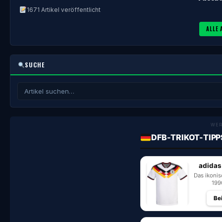
1671 Artikel veröffentlicht
ALLE 
SUCHE
WE
DFB-TRIKOT-TIPP
adidas
Das ikoni
199
Be