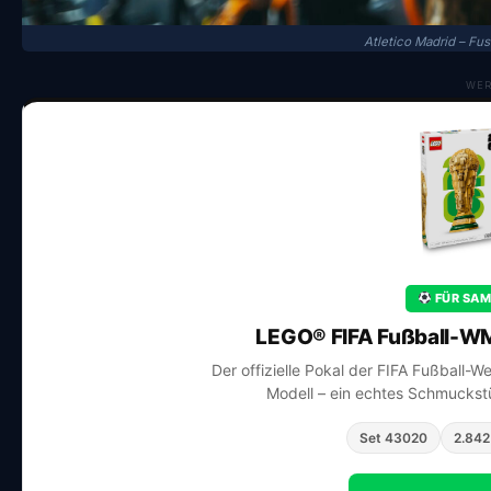
Atletico Madrid – Fu
WE
FÜR SAM
LEGO® FIFA Fußball-WM
Der offizielle Pokal der FIFA Fußball-W
Modell – ein echtes Schmuckstü
Set 43020
2.842