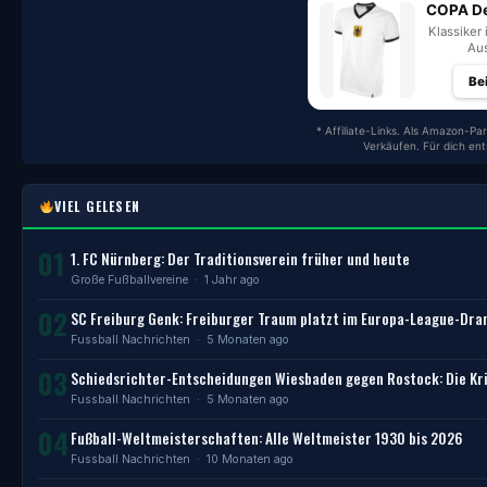
COPA De
Klassiker 
Aus
Be
* Affiliate-Links. Als Amazon-Par
Verkäufen. Für dich en
VIEL GELESEN
01
1. FC Nürnberg: Der Traditionsverein früher und heute
Große Fußballvereine
· 1 Jahr ago
02
SC Freiburg Genk: Freiburger Traum platzt im Europa-League-Dr
Fussball Nachrichten
· 5 Monaten ago
03
Schiedsrichter-Entscheidungen Wiesbaden gegen Rostock: Die Kri
Fussball Nachrichten
· 5 Monaten ago
04
Fußball-Weltmeisterschaften: Alle Weltmeister 1930 bis 2026
Fussball Nachrichten
· 10 Monaten ago