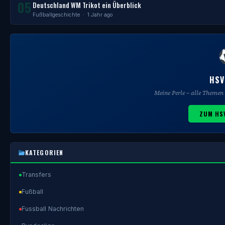
05
Deutschland WM Trikot ein Überblick
Fußballgeschichte
· 1 Jahr ago
HSV
Meine Perle – alle Theme
ZUM HS
KATEGORIEN
Transfers
Fußball
Fussball Nachrichten