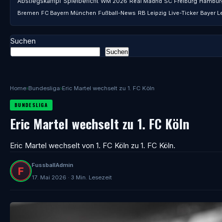
Abstiegskampf
Spielbericht
WM 2026
Real Madrid
SC Freiburg
Hambur
Bremen
FC Bayern München
Fußball-News
RB Leipzig
Live-Ticker
Bayer L
Suchen
Suchen
Home
›
Bundesliga
›
Eric Martel wechselt zu 1. FC Köln
BUNDESLIGA
Eric Martel wechselt zu 1. FC Köln
Eric Martel wechselt von 1. FC Köln zu 1. FC Köln.
FussballAdmin
17. Mai 2026 · 3 Min. Lesezeit