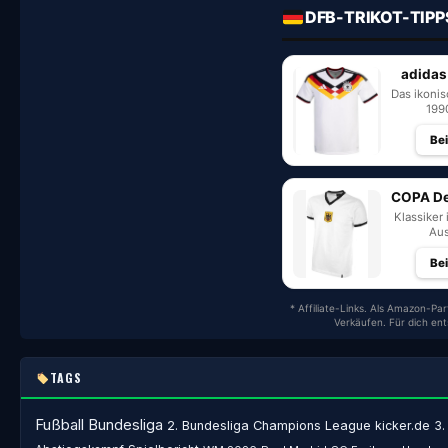
DFB-TRIKOT-TIPP
adidas
Das ikoni
199
Be
COPA De
Klassiker 
Aus
Be
* Affiliate-Links. Als Amazon-Par
Verkäufen. Für dich en
TAGS
Fußball
Bundesliga
2. Bundesliga
Champions League
kicker.de
3.