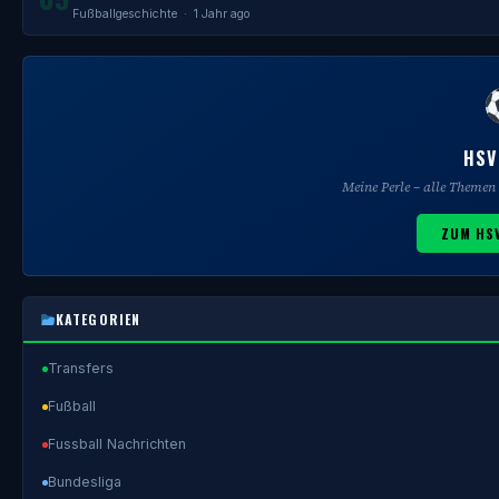
Fußballgeschichte
· 1 Jahr ago
HSV
Meine Perle – alle Theme
ZUM HS
KATEGORIEN
Transfers
Fußball
Fussball Nachrichten
Bundesliga