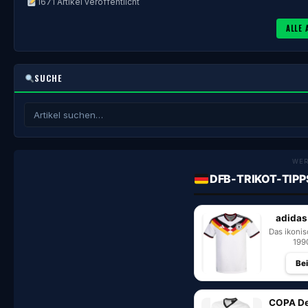
1671 Artikel veröffentlicht
ALLE 
SUCHE
WE
DFB-TRIKOT-TIPP
adidas
Das ikoni
199
Be
COPA De