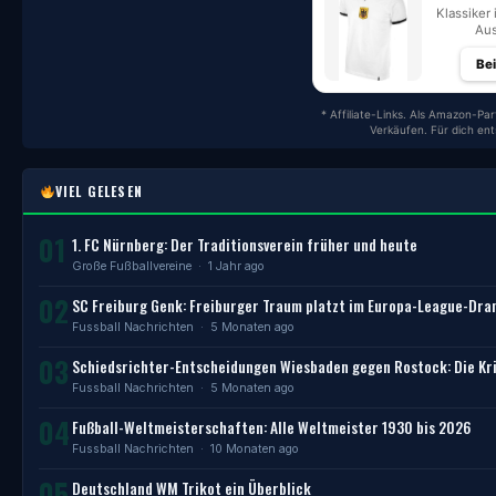
Klassiker 
Aus
Be
* Affiliate-Links. Als Amazon-Par
Verkäufen. Für dich en
VIEL GELESEN
01
1. FC Nürnberg: Der Traditionsverein früher und heute
Große Fußballvereine
· 1 Jahr ago
02
SC Freiburg Genk: Freiburger Traum platzt im Europa-League-Dr
Fussball Nachrichten
· 5 Monaten ago
03
Schiedsrichter-Entscheidungen Wiesbaden gegen Rostock: Die Kri
Fussball Nachrichten
· 5 Monaten ago
04
Fußball-Weltmeisterschaften: Alle Weltmeister 1930 bis 2026
Fussball Nachrichten
· 10 Monaten ago
05
Deutschland WM Trikot ein Überblick