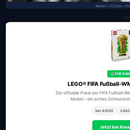
Martel 1. FC Köln – F
WE
FÜR SAM
LEGO® FIFA Fußball-WM
Der offizielle Pokal der FIFA Fußball-W
Modell – ein echtes Schmuckstü
Set 43020
2.842 
Jetzt bei Am