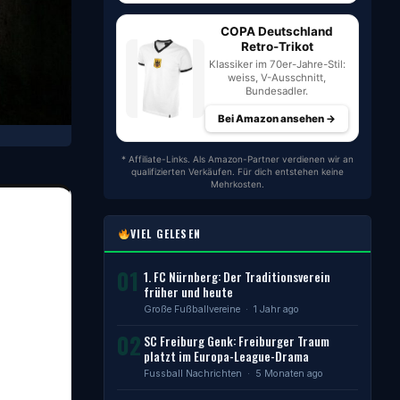
COPA Deutschland
Retro-Trikot
Klassiker im 70er-Jahre-Stil:
weiss, V-Ausschnitt,
Bundesadler.
Bei Amazon ansehen →
* Affiliate-Links. Als Amazon-Partner verdienen wir an
qualifizierten Verkäufen. Für dich entstehen keine
Mehrkosten.
VIEL GELESEN
01
1. FC Nürnberg: Der Traditionsverein
früher und heute
Große Fußballvereine
· 1 Jahr ago
02
SC Freiburg Genk: Freiburger Traum
platzt im Europa-League-Drama
Fussball Nachrichten
· 5 Monaten ago