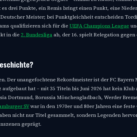
t es drei Punkte, ein Remis bringt einen Punkt, eine Nieder
Deutscher Meister; bei Punktgleichheit entscheiden Tordi
ams qualifizieren sich für die
UEFA Champions League
un
kt in die
2. Bundesliga
ab, der 16. spielt Relegation gegen
Geschichte?
nen. Der unangefochtene Rekordmeister ist der FC Bayern
 aufgebaut hat – mit 35 Titeln bis Juni 2026 hat kein Klub
ussia Dortmund, Borussia Mönchengladbach, Werder Brem
amburger SV
war in den 1970er und 80er Jahren eine feste
 haben nicht nur Titel gesammelt, sondern Legenden herv
Fanszenen geprägt.