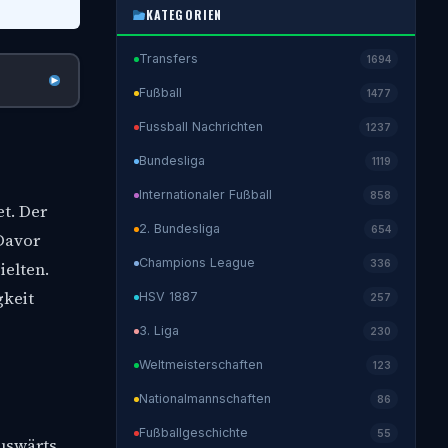
KATEGORIEN
Transfers
1694
Fußball
1477
Fussball Nachrichten
1237
Bundesliga
1119
Internationaler Fußball
858
t. Der
2. Bundesliga
654
 Davor
Champions League
336
ielten.
gkeit
HSV 1887
257
3. Liga
230
Weltmeisterschaften
123
Nationalmannschaften
86
Fußballgeschichte
55
uswärts.