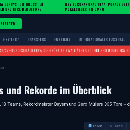
A DERBYS: DIE GRÖSSTEN R
HSV EUROPAPOKAL 1977: POKALSIEGER
·
EN UND IHRE BEDEUTUNG
POKALSIEGER-TRIUMPH
WSLETTER
HSV 1887
TRANSFERS
FUSSBALL
INTERNATIONALER FUSSBALL
026/27?
·
BUNDESLIGA DERBYS: DIE GRÖSSTEN RIVALITÄTEN UND IHRE BEDEUTUNG
·
HSV E
ick
s und Rekorde im Überblick
 18 Teams, Rekordmeister Bayern und Gerd Müllers 365 Tore – d
Teilen
𝕏 Teilen