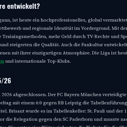
hre entwickelt?
gann, ist heute ein hochprofessionelles, global vermarkte
ttbewerb und regionale Identität im Vordergrund. Mit der
ere Trainingsmethoden, mehr Geld durch TV-Rechte und Sp
und steigerten die Qualität. Auch die Fankultur entwickelt
nen mit ihrer einzigartigen Atmosphäre. Die Liga ist heu
en
und internationale Top-Klubs.
5/26
Mai 2026 abgeschlossen. Der FC Bayern München verteidigte
ltag mit einem 6:0 gegen RB Leipzig die Tabellenführun
el. Brisant wurde es im Tabellenkeller: St. Pauli und der 1
lor die Relegation gegen den SC Paderborn und musste na