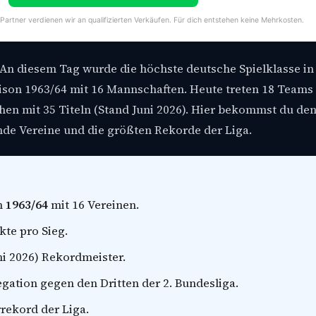
-Partner verdienen wir an qualifizierten Verkäufen. Für dich entstehen keine Mehrkosten.
An diesem Tag wurde die höchste deutsche Spielklasse in
aison 1963/64 mit 16 Mannschaften. Heute treten 18 Teams
hen mit 35 Titeln (Stand Juni 2026). Hier bekommst du de
e Vereine und die größten Rekorde der Liga.
on
1963/64
mit 16 Vereinen.
kte pro Sieg.
ni 2026) Rekordmeister.
egation gegen den Dritten der 2. Bundesliga.
rekord der Liga.