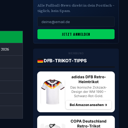
Alle Fußball-News direkt in dein Postfach –
täglich, kein Spam.
JETZT ANMELDEN
 2026
WERBUNG
DFB-TRIKOT-TIPPS
adidas DFB Retro-
Heimtrikot
Das ikonische Zickzack-
Design der WM 1990 –
Schwarz-Rot-Gold.
Bei Amazon ansehen →
COPA Deutschland
Retro-Trikot