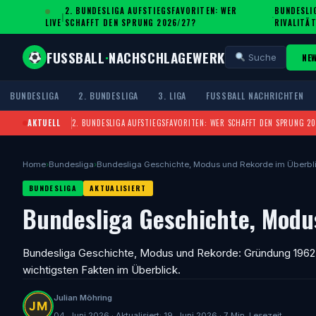
2. BUNDESLIGA AUFSTIEGSFAVORITEN: WER
BUNDESLIG
|
·
LIVE
SCHAFFT DEN SPRUNG 2026/27?
IVALITÄT
FUSSBALL
·
NACHSCHLAGEWERK
NE
Suche
BUNDESLIGA
2. BUNDESLIGA
3. LIGA
FUSSBALL NACHRICHTEN
AKTUELL
2. BUNDESLIGA AUFSTIEGSFAVORITEN: WER SCHAFFT DEN SPRUNG 2
Home
›
Bundesliga
›
Bundesliga Geschichte, Modus und Rekorde im Überbl
BUNDESLIGA
AKTUALISIERT
Bundesliga Geschichte, Modu
Bundesliga Geschichte, Modus und Rekorde: Gründung 1962,
wichtigsten Fakten im Überblick.
Julian Möhring
04. Juni 2026 · Aktualisiert: 19. Juni 2026 · 7 Min. Lesezeit