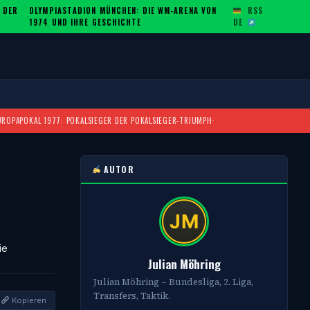
 DER
OLYMPIASTADION MÜNCHEN: DIE WM-ARENA VON
RSS
·
1974 UND IHRE GESCHICHTE
DE
UROPAPOKAL 1977: POKALSIEGER DER POKALSIEGER-TRIUMPH
·
AUTOR
ie
Julian Möhring
Julian Möhring – Bundesliga, 2. Liga,
Transfers, Taktik.
Kopieren