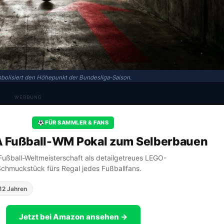
mbolisiert den Höhepunkt der Bundesliga-Saison.
WERBUNG
FÜR SAMMLER & FANS
A Fußball-WM Pokal zum Selberbauen
A Fußball-Weltmeisterschaft als detailgetreues LEGO-
Schmuckstück fürs Regal jedes Fußballfans.
12 Jahren
Jetzt bei Amazon ansehen →