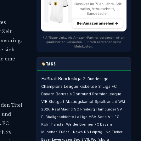
Klassiker im 70er-Jahre-Stil:
weiss, V-Ausschnitt,
Bundesadler.
tes
Bei Amazon ansehen →
 Zeit
* Affiliate-Links. Als Amazon-Partner verdienen wir an
onsoring.
qualifizierten Verkäufen. Für dich entstehen keine
Mehrkosten.
e sich –
te eine
TAGS
Fußball
Bundesliga
2. Bundesliga
Champions League
kicker.de
3. Liga
FC
Bayern
Borussia Dortmund
Premier League
VfB Stuttgart
Abstiegskampf
Spielbericht
WM
 den Titel
2026
Real Madrid
SC Freiburg
Hamburger SV
g und
Fußballgeschichte
La Liga
HSV
Serie A
1. FC
. FC
Köln
Transfer
Werder Bremen
FC Bayern
ch 29
München
Fußball-News
RB Leipzig
Live-Ticker
Bayer Leverkusen
Sport
VfL Wolfsburg