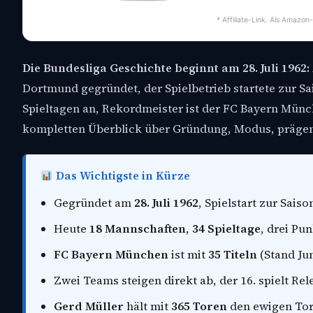
* Affiliate-Link. Als Amazon
Die Bundesliga Geschichte beginnt am 28. Juli 1962:
Dortmund gegründet, der Spielbetrieb startete zur S
Spieltagen an, Rekordmeister ist der FC Bayern Münc
kompletten Überblick über Gründung, Modus, prägend
Das Wichtigste in Kürze
Gegründet am
28. Juli 1962
, Spielstart zur Sais
Heute
18 Mannschaften
,
34 Spieltage
, drei Pun
FC Bayern München
ist mit
35 Titeln
(Stand Ju
Zwei Teams steigen direkt ab, der 16. spielt Rel
Gerd Müller
hält mit
365 Toren
den ewigen Tor