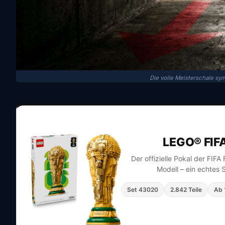
Die volle Meisterschale sy
LEGO® FIF
Der offizielle Pokal der FIF
Modell – ein echtes 
Set 43020
2.842 Teile
Ab 