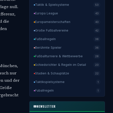
Taktik & Spielsysteme
53
lage null.
fferenz,
Europa League
43
d die
Europameisterschaften
43
 den
Große Fußballvereine
42
Fußballregeln
38
Berühmte Spieler
36
Fußballturniere & Wettbewerbe
28
Schiedsrichter & Regeln im Detail
 München,
23
 auch nur
Stadien & Schauplätze
22
en und der
Taktikspielsysteme
1
 Größe
Fuballregeln
1
orgebracht
NEWSLETTER