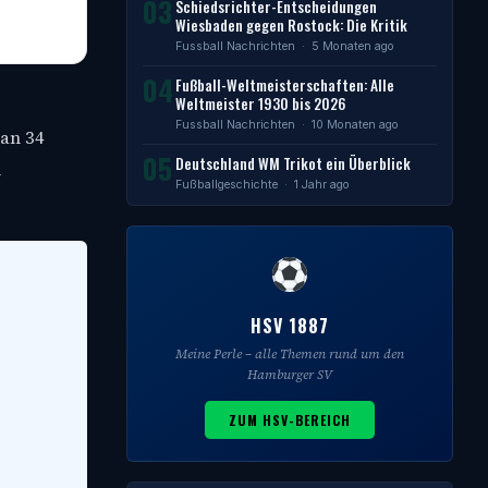
03
Schiedsrichter-Entscheidungen
Wiesbaden gegen Rostock: Die Kritik
Fussball Nachrichten
· 5 Monaten ago
04
Fußball-Weltmeisterschaften: Alle
Weltmeister 1930 bis 2026
Fussball Nachrichten
· 10 Monaten ago
 an 34
05
Deutschland WM Trikot ein Überblick
n
Fußballgeschichte
· 1 Jahr ago
HSV 1887
Meine Perle – alle Themen rund um den
Hamburger SV
ZUM HSV-BEREICH