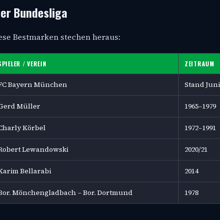
der Bundesliga
iese Bestmarken stechen heraus:
SPIELER / VEREIN
ZEITRAUM
FC Bayern München
Stand Juni
Gerd Müller
1965–1979
Charly Körbel
1972–1991
Robert Lewandowski
2020/21
Karim Bellarabi
2014
Bor. Mönchengladbach – Bor. Dortmund
1978