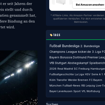
 er seit Jahren der
Bei Amazon ansehen
is stellt und durch
oatien gesammelt hat,
* Affiliate-Links. Als Amazon-Partner verdienen 
qualifizierten Verkäufen. Für dich entstehen k
ndere Bindung an den
Mehrkosten.
tet wird.
TAGS
Fußball
Bundesliga
2. Bundesliga
Champions League
kicker.de
3. Liga
F
Bayern
Borussia Dortmund
Premier Lea
VfB Stuttgart
Abstiegskampf
Spielberich
2026
Real Madrid
SC Freiburg
Hamburger
Fußballgeschichte
La Liga
HSV
Serie A
1.
Köln
Transfer
Werder Bremen
FC Bayern
München
Fußball-News
RB Leipzig
Live-Ti
Bayer Leverkusen
Sport
VfL Wolfsburg
Suchen