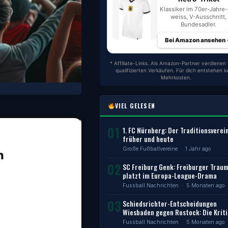
Klassiker im 70er-Jahre-S
weiss, V-Ausschnitt,
Bundesadler.
Bei Amazon ansehen
* Affiliate-Links. Als Amazon-Partner verdienen 
qualifizierten Verkäufen. Für dich entstehen k
Mehrkosten.
VIEL GELESEN
01
1. FC Nürnberg: Der Traditionsverei
früher und heute
Große Fußballvereine
· 1 Jahr ago
n
02
SC Freiburg Genk: Freiburger Trau
platzt im Europa-League-Drama
Fussball Nachrichten
· 5 Monaten ago
03
Schiedsrichter-Entscheidungen
Wiesbaden gegen Rostock: Die Kriti
Fussball Nachrichten
· 5 Monaten ago