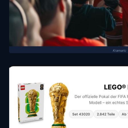
Kramaric 
LEGO® 
Der offizielle Pokal der FIF
Modell – ein echtes 
Set 43020
2.842 Teile
Ab 