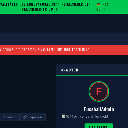
ALITÄTEN U
HSV EUROPAPOKAL 1977: POKALSIEGER DER
RSS
·
POKALSIEGER-TRIUMPH
DE
↗
A DERBYS: DIE GRÖSSTEN RIVALITÄTEN UND IHRE BEDEUTUNG
·
✍️ AUTOR
FussballAdmin
1671 Artikel veröffentlicht
𝕏 Teilen
Kopieren
ALLE ARTIKEL