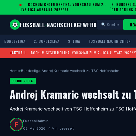
BOCHUM GEGEN HERTHA: VORSCHAU ZUM 2.-
2. BUNDESLIG
|
·
LIVE
LIGA-AUFTAKT 2026/27
DEN SPRUNG 
FUSSBALL
·
NACHSCHLAGEWERK
NE
Suche
BUNDESLIGA
2. BUNDESLIGA
3. LIGA
FUSSBALL NACHRICHTEN
AKTUELL
BOCHUM GEGEN HERTHA: VORSCHAU ZUM 2.-LIGA-AUFTAKT 2026/2
Home
›
Bundesliga
›
Andrej Kramaric wechselt zu TSG Hoffenheim
BUNDESLIGA
Andrej Kramaric wechselt zu
Andrej Kramaric wechselt von TSG Hoffenheim zu TSG Hoffe
FussballAdmin
02. Mai 2026 · 4 Min. Lesezeit