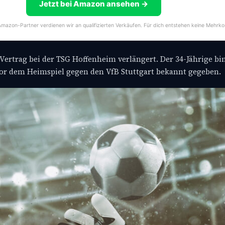
Jetzt bei Amazon ansehen →
s Amazon-Partner verdienen wir an qualifizierten Verkäufen. Für dich entstehen keine Mehrko
Vertrag bei der TSG Hoffenheim verlängert. Der 34-Jährige bin
vor dem Heimspiel gegen den VfB Stuttgart bekannt gegeben.