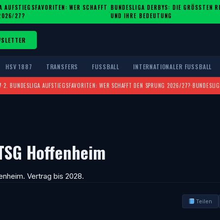
A AUFSTIEGSFAVORITEN: WER SCHAFFT
BUNDESLIGA DERBYS: DIE GRÖSSTEN RIV
·
2026/27?
ND IHRE BEDEUTUNG
WSLETTER
HSV 1887
TRANSFERS
FUSSBALL
INTERNATIONALER FUSSBALL
7
·
2. BUNDESLIGA AUFSTIEGSFAVORITEN: WER SCHAFFT DEN SPRUNG 2026/27?
·
BUNDESLIG
 TSG Hoffenheim
nheim. Vertrag bis 2028.
Teilen