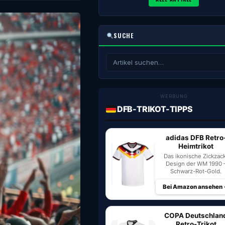
SUCHE
WERBUNG
DFB-TRIKOT-TIPPS
adidas DFB Retro
Heimtrikot
Das ikonische Zickzac
Design der WM 1990 
Schwarz-Rot-Gold.
Bei Amazon ansehen
COPA Deutschlan
Retro-Trikot