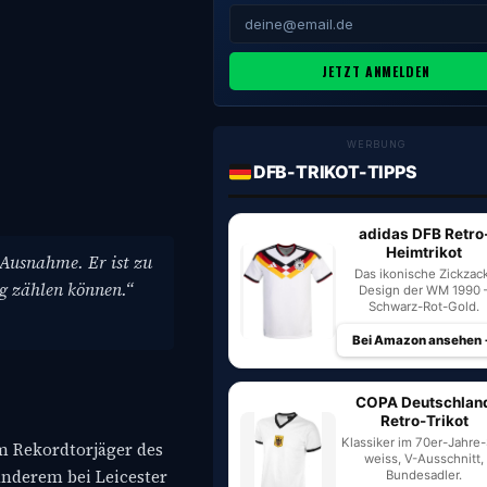
JETZT ANMELDEN
WERBUNG
DFB-TRIKOT-TIPPS
adidas DFB Retro
Heimtrikot
e Ausnahme. Er ist zu
Das ikonische Zickzac
ng zählen können.“
Design der WM 1990 
Schwarz-Rot-Gold.
Bei Amazon ansehen
COPA Deutschlan
Retro-Trikot
Klassiker im 70er-Jahre-S
um Rekordtorjäger des
weiss, V-Ausschnitt,
anderem bei Leicester
Bundesadler.