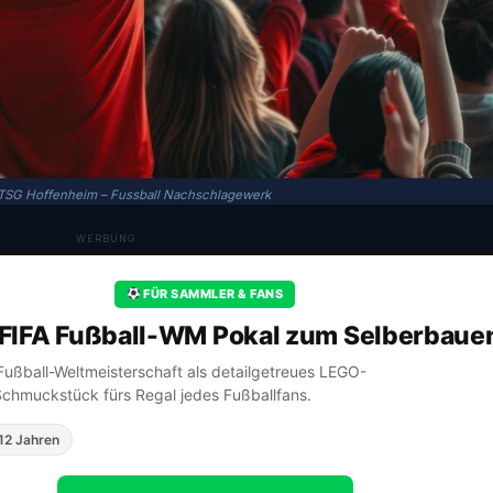
TSG Hoffenheim – Fussball Nachschlagewerk
WERBUNG
FÜR SAMMLER & FANS
FIFA Fußball-WM Pokal zum Selberbaue
A Fußball-Weltmeisterschaft als detailgetreues LEGO-
Schmuckstück fürs Regal jedes Fußballfans.
12 Jahren