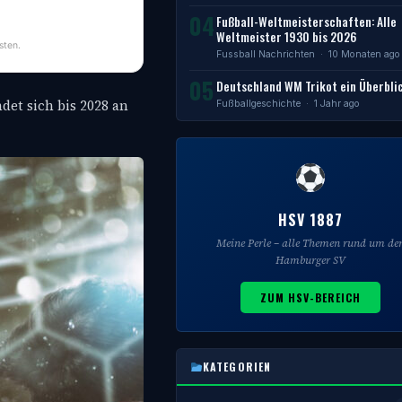
04
Fußball-Weltmeisterschaften: Alle
Weltmeister 1930 bis 2026
sten.
Fussball Nachrichten
· 10 Monaten ago
05
Deutschland WM Trikot ein Überbli
det sich bis 2028 an
Fußballgeschichte
· 1 Jahr ago
HSV 1887
Meine Perle – alle Themen rund um de
Hamburger SV
ZUM HSV-BEREICH
KATEGORIEN