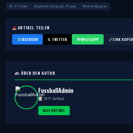
#1. FC Köln
#Jahmai Simpson-Pusey
#René Wagner
ARTIKEL TEILEN
FACEBOOK
𝕏 TWITTER
WHATSAPP
LINK KOPIE
✍️ ÜBER DEN AUTOR
FussballAdmin
1671 Artikel
ALLE ARTIKEL