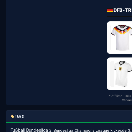
DFB-TR
* Affiliate-Link
Verkäu
TAGS
Fußball
Bundesliga
2. Bundesliga
Champions League
kicker.de
3.