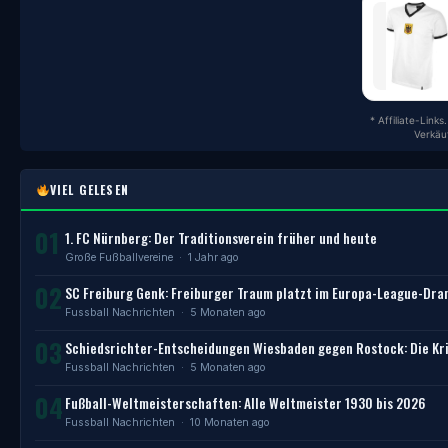
* Affiliate-Link
Verkäu
VIEL GELESEN
01
1. FC Nürnberg: Der Traditionsverein früher und heute
Große Fußballvereine
· 1 Jahr ago
02
SC Freiburg Genk: Freiburger Traum platzt im Europa-League-Dr
Fussball Nachrichten
· 5 Monaten ago
03
Schiedsrichter-Entscheidungen Wiesbaden gegen Rostock: Die Kri
Fussball Nachrichten
· 5 Monaten ago
04
Fußball-Weltmeisterschaften: Alle Weltmeister 1930 bis 2026
Fussball Nachrichten
· 10 Monaten ago