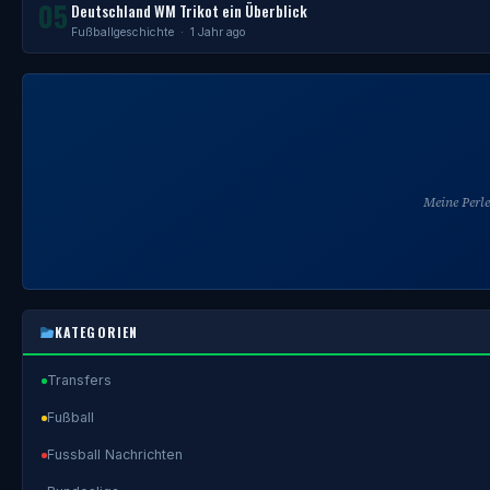
05
Deutschland WM Trikot ein Überblick
Fußballgeschichte
· 1 Jahr ago
Meine Perl
KATEGORIEN
Transfers
Fußball
Fussball Nachrichten