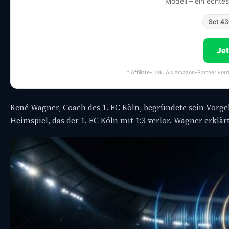
Modell – ein echte
Set 4
Je
* Affiliate-Link. Als Amazon-Partner ver
René Wagner, Coach des 1. FC Köln, begründete sein Vorge
Heimspiel, das der 1. FC Köln mit 1:3 verlor. Wagner erkl