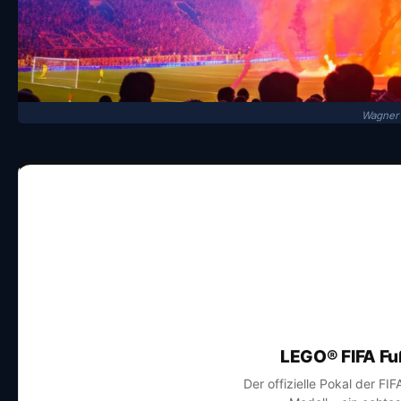
Wagner 
LEGO® FIFA Fu
Der offizielle Pokal der FI