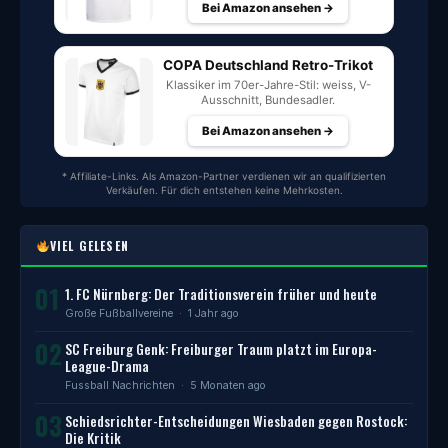
Bei Amazon ansehen →
COPA Deutschland Retro-Trikot
Klassiker im 70er-Jahre-Stil: weiss, V-
Ausschnitt, Bundesadler.
Bei Amazon ansehen →
* Affiliate-Links. Als Amazon-Partner verdienen wir an qualifizierten
Verkäufen. Für dich entstehen keine Mehrkosten.
VIEL GELESEN
01
1. FC Nürnberg: Der Traditionsverein früher und heute
Große Fußballvereine
· 1 Jahr ago
02
SC Freiburg Genk: Freiburger Traum platzt im Europa-
League-Drama
Fussball Nachrichten
· 5 Monaten ago
03
Schiedsrichter-Entscheidungen Wiesbaden gegen Rostock:
Die Kritik