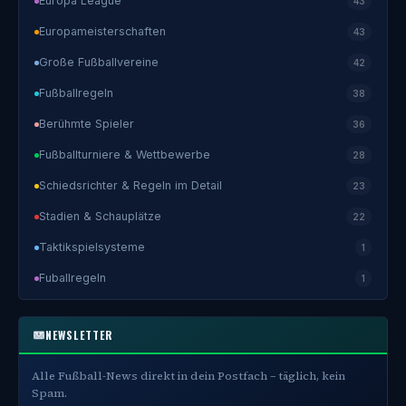
Europa League
43
Europameisterschaften
43
Große Fußballvereine
42
Fußballregeln
38
Berühmte Spieler
36
Fußballturniere & Wettbewerbe
28
Schiedsrichter & Regeln im Detail
23
Stadien & Schauplätze
22
Taktikspielsysteme
1
Fuballregeln
1
NEWSLETTER
Alle Fußball-News direkt in dein Postfach – täglich, kein
Spam.