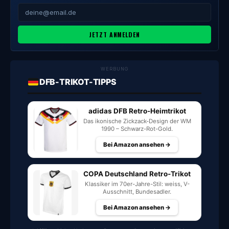
JETZT ANMELDEN
WERBUNG
DFB-TRIKOT-TIPPS
adidas DFB Retro-Heimtrikot
Das ikonische Zickzack-Design der WM
1990 – Schwarz-Rot-Gold.
Bei Amazon ansehen →
COPA Deutschland Retro-Trikot
Klassiker im 70er-Jahre-Stil: weiss, V-
Ausschnitt, Bundesadler.
Bei Amazon ansehen →