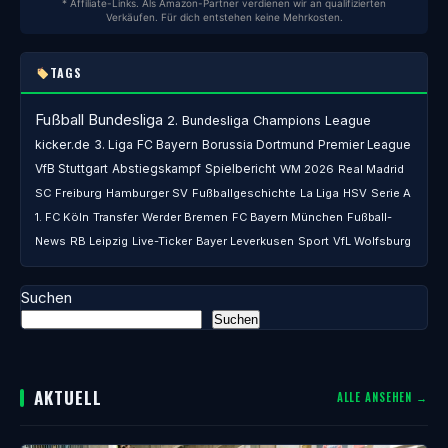
* Affiliate-Links. Als Amazon-Partner verdienen wir an qualifizierten
Verkäufen. Für dich entstehen keine Mehrkosten.
TAGS
Fußball
Bundesliga
2. Bundesliga
Champions League
kicker.de
3. Liga
FC Bayern
Borussia Dortmund
Premier League
VfB Stuttgart
Abstiegskampf
Spielbericht
WM 2026
Real Madrid
SC Freiburg
Hamburger SV
Fußballgeschichte
La Liga
HSV
Serie A
1. FC Köln
Transfer
Werder Bremen
FC Bayern München
Fußball-
News
RB Leipzig
Live-Ticker
Bayer Leverkusen
Sport
VfL Wolfsburg
Suchen
Suchen
AKTUELL
ALLE ANSEHEN →