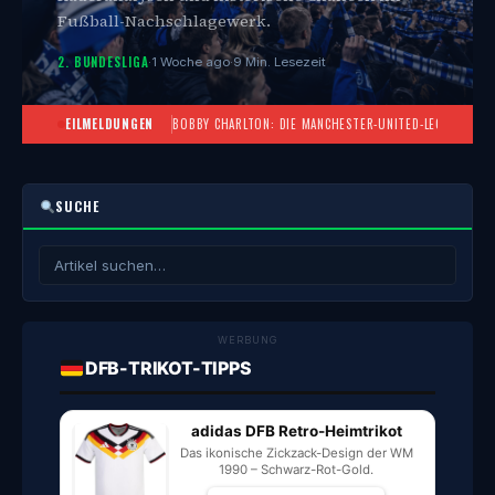
Fußball-Nachschlagewerk.
2. BUNDESLIGA
·
1 Woche ago
·
9 Min. Lesezeit
EILMELDUNGEN
BOBBY CHARLTON: DIE MANCHESTER-UNITED-LEGENDE UN
SUCHE
WERBUNG
DFB-TRIKOT-TIPPS
adidas DFB Retro-Heimtrikot
Das ikonische Zickzack-Design der WM
1990 – Schwarz-Rot-Gold.