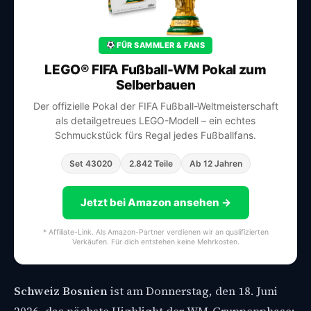
FÜR SAMMLER & FANS
LEGO® FIFA Fußball-WM Pokal zum
Selberbauen
Der offizielle Pokal der FIFA Fußball-Weltmeisterschaft
als detailgetreues LEGO-Modell – ein echtes
Schmuckstück fürs Regal jedes Fußballfans.
Set 43020
2.842 Teile
Ab 12 Jahren
Jetzt bei Amazon ansehen →
* Affiliate-Link. Als Amazon-Partner verdienen wir an qualifizierten
Verkäufen. Für dich entstehen keine Mehrkosten.
Schweiz Bosnien
ist am Donnerstag, den 18. Juni