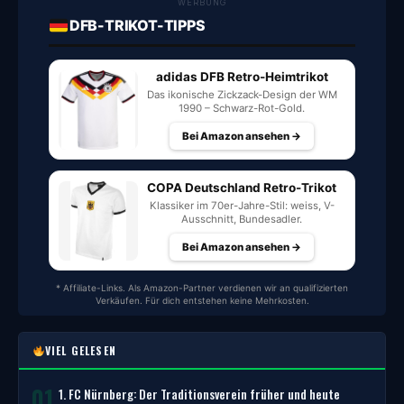
WERBUNG
DFB-TRIKOT-TIPPS
adidas DFB Retro-Heimtrikot
Das ikonische Zickzack-Design der WM
1990 – Schwarz-Rot-Gold.
Bei Amazon ansehen →
COPA Deutschland Retro-Trikot
Klassiker im 70er-Jahre-Stil: weiss, V-
Ausschnitt, Bundesadler.
Bei Amazon ansehen →
* Affiliate-Links. Als Amazon-Partner verdienen wir an qualifizierten
Verkäufen. Für dich entstehen keine Mehrkosten.
VIEL GELESEN
01
1. FC Nürnberg: Der Traditionsverein früher und heute