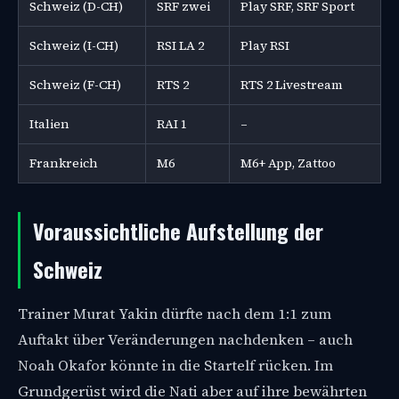
Schweiz (D-CH)
SRF zwei
Play SRF, SRF Sport
Schweiz (I-CH)
RSI LA 2
Play RSI
Schweiz (F-CH)
RTS 2
RTS 2 Livestream
Italien
RAI 1
–
Frankreich
M6
M6+ App, Zattoo
Voraussichtliche Aufstellung der
Schweiz
Trainer Murat Yakin dürfte nach dem 1:1 zum
Auftakt über Veränderungen nachdenken – auch
Noah Okafor könnte in die Startelf rücken. Im
Grundgerüst wird die Nati aber auf ihre bewährten