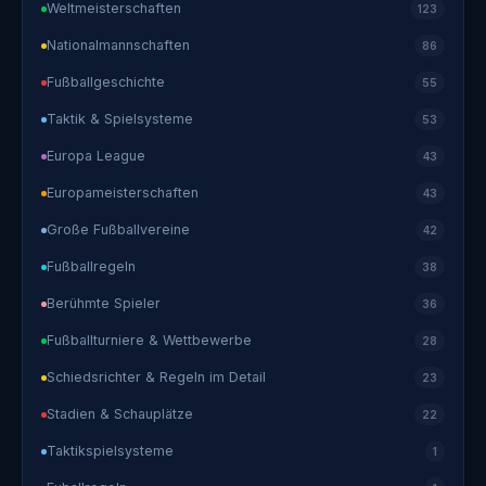
Weltmeisterschaften
123
Nationalmannschaften
86
Fußballgeschichte
55
Taktik & Spielsysteme
53
Europa League
43
Europameisterschaften
43
Große Fußballvereine
42
Fußballregeln
38
Berühmte Spieler
36
Fußballturniere & Wettbewerbe
28
Schiedsrichter & Regeln im Detail
23
Stadien & Schauplätze
22
Taktikspielsysteme
1