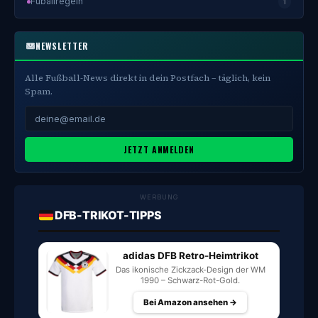
Fuballregeln
1
NEWSLETTER
Alle Fußball-News direkt in dein Postfach – täglich, kein
Spam.
JETZT ANMELDEN
WERBUNG
DFB-TRIKOT-TIPPS
adidas DFB Retro-Heimtrikot
Das ikonische Zickzack-Design der WM
1990 – Schwarz-Rot-Gold.
Bei Amazon ansehen →