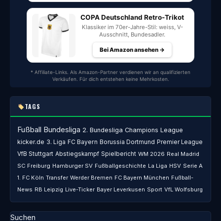
COPA Deutschland Retro-Trikot
Klassiker im 70er-Jahre-Stil: weiss, V-
Ausschnitt, Bundesadler.
Bei Amazon ansehen →
* Affiliate-Links. Als Amazon-Partner verdienen wir an qualifizierten
Verkäufen. Für dich entstehen keine Mehrkosten.
TAGS
Fußball
Bundesliga
2. Bundesliga
Champions League
kicker.de
3. Liga
FC Bayern
Borussia Dortmund
Premier League
VfB Stuttgart
Abstiegskampf
Spielbericht
WM 2026
Real Madrid
SC Freiburg
Hamburger SV
Fußballgeschichte
La Liga
HSV
Serie A
1. FC Köln
Transfer
Werder Bremen
FC Bayern München
Fußball-
News
RB Leipzig
Live-Ticker
Bayer Leverkusen
Sport
VfL Wolfsburg
Suchen