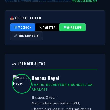
Quellen & weiterführende Informationen:
weltfussball.de
ARTIKEL TEILEN
FACEBOOK
𝕏 TWITTER
WHATSAPP
LINK KOPIEREN
✍️ ÜBER DEN AUTOR
Hannes Nagel
TAKTIK-REDAKTEUR & BUNDESLIGA-
ANALYST
Hannes Nagel –
Nationalmannschaften, WM,
Champions League, internationaler