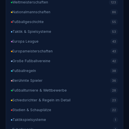
Weltmeisterschaften
123
Nationalmannschaften
86
Fußballgeschichte
55
Taktik & Spielsysteme
53
Europa League
43
Europameisterschaften
43
Große Fußballvereine
42
Fußballregeln
38
Berühmte Spieler
36
Fußballturniere & Wettbewerbe
28
Schiedsrichter & Regeln im Detail
23
Stadien & Schauplätze
22
Taktikspielsysteme
1