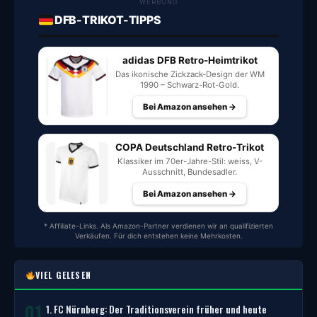
WERBUNG
DFB-TRIKOT-TIPPS
adidas DFB Retro-Heimtrikot
Das ikonische Zickzack-Design der WM
1990 – Schwarz-Rot-Gold.
Bei Amazon ansehen →
COPA Deutschland Retro-Trikot
Klassiker im 70er-Jahre-Stil: weiss, V-
Ausschnitt, Bundesadler.
Bei Amazon ansehen →
* Affiliate-Links. Als Amazon-Partner verdienen wir an qualifizierten
Verkäufen. Für dich entstehen keine Mehrkosten.
VIEL GELESEN
01
1. FC Nürnberg: Der Traditionsverein früher und heute