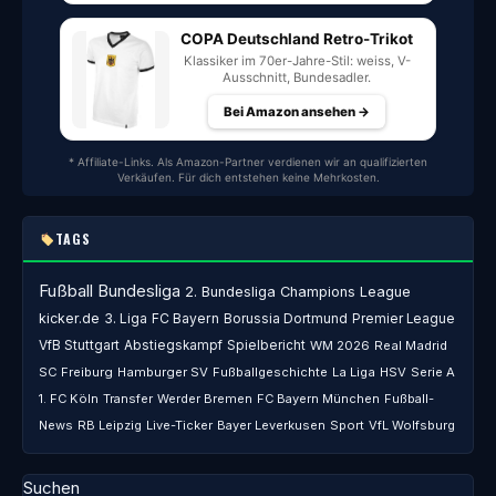
COPA Deutschland Retro-Trikot
Klassiker im 70er-Jahre-Stil: weiss, V-
Ausschnitt, Bundesadler.
Bei Amazon ansehen →
* Affiliate-Links. Als Amazon-Partner verdienen wir an qualifizierten
Verkäufen. Für dich entstehen keine Mehrkosten.
TAGS
Fußball
Bundesliga
2. Bundesliga
Champions League
kicker.de
3. Liga
FC Bayern
Borussia Dortmund
Premier League
VfB Stuttgart
Abstiegskampf
Spielbericht
WM 2026
Real Madrid
SC Freiburg
Hamburger SV
Fußballgeschichte
La Liga
HSV
Serie A
1. FC Köln
Transfer
Werder Bremen
FC Bayern München
Fußball-
News
RB Leipzig
Live-Ticker
Bayer Leverkusen
Sport
VfL Wolfsburg
Suchen