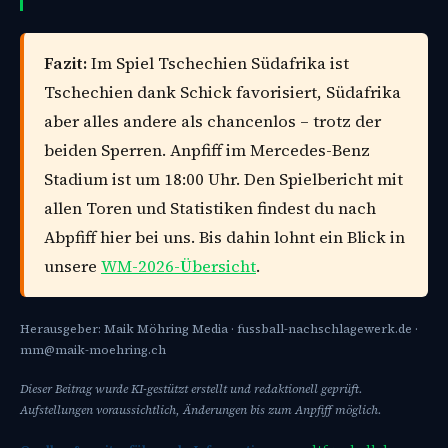
Fazit:
Im Spiel Tschechien Südafrika ist
Tschechien dank Schick favorisiert, Südafrika
aber alles andere als chancenlos – trotz der
beiden Sperren. Anpfiff im Mercedes-Benz
Stadium ist um 18:00 Uhr. Den Spielbericht mit
allen Toren und Statistiken findest du nach
Abpfiff hier bei uns. Bis dahin lohnt ein Blick in
unsere
WM-2026-Übersicht
.
Herausgeber: Maik Möhring Media · fussball-nachschlagewerk.de ·
mm@maik-moehring.ch
Dieser Beitrag wurde KI-gestützt erstellt und redaktionell geprüft.
Aufstellungen voraussichtlich, Änderungen bis zum Anpfiff möglich.