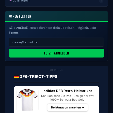
Fuballregeln
1
NEWSLETTER
Alle Fußball-News direkt in dein Postfach – täglich, kein
Spam.
JETZT ANMELDEN
WERBUNG
DFB-TRIKOT-TIPPS
adidas DFB Retro-Heimtrikot
Das ikonische Zickzack-Design der WM
1990 – Schwarz-Rot-Gold.
Bei Amazon ansehen →