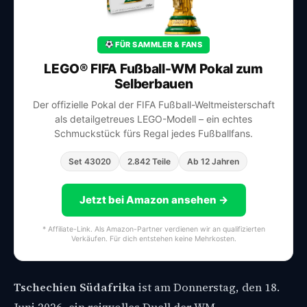
FÜR SAMMLER & FANS
LEGO® FIFA Fußball-WM Pokal zum
Selberbauen
Der offizielle Pokal der FIFA Fußball-Weltmeisterschaft
als detailgetreues LEGO-Modell – ein echtes
Schmuckstück fürs Regal jedes Fußballfans.
Set 43020
2.842 Teile
Ab 12 Jahren
Jetzt bei Amazon ansehen →
* Affiliate-Link. Als Amazon-Partner verdienen wir an qualifizierten
Verkäufen. Für dich entstehen keine Mehrkosten.
Tschechien Südafrika
ist am Donnerstag, den 18.