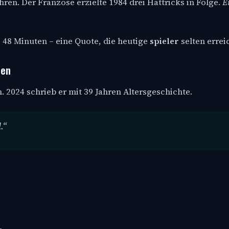
hren. Der Franzose erzielte 1984 drei Hattricks in Folge.
E
le 48 Minuten – eine Quote, die heutige
spieler
selten errei
ten
n. 2024 schrieb er mit 39 Jahren Altersgeschichte.
.“