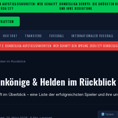
A AUFSTIEGSFAVORITEN: WER SCHAFFT
BUNDESLIGA DERBYS: DIE GRÖSSTEN RIV
·
2026/27?
ND IHRE BEDEUTUNG
WSLETTER
HSV 1887
TRANSFERS
FUSSBALL
INTERNATIONALER FUSSBALL
7
·
2. BUNDESLIGA AUFSTIEGSFAVORITEN: WER SCHAFFT DEN SPRUNG 2026/27?
·
BUNDESLIG
lden im Rückblick
enkönige & Helden im Rückblick
im Überblick – eine Liste der erfolgreichsten Spieler und ihre u
Teilen
siert: 20. März 2026 · 6 Min. Lesezeit