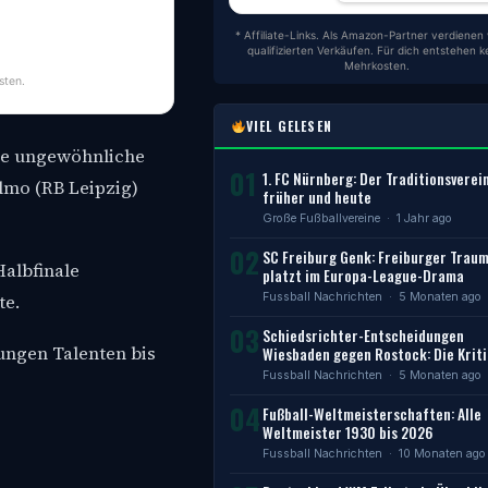
* Affiliate-Links. Als Amazon-Partner verdienen 
qualifizierten Verkäufen. Für dich entstehen k
Mehrkosten.
sten.
VIEL GELESEN
ine ungewöhnliche
01
1. FC Nürnberg: Der Traditionsverei
lmo (RB Leipzig)
früher und heute
Große Fußballvereine
· 1 Jahr ago
02
SC Freiburg Genk: Freiburger Trau
Halbfinale
platzt im Europa-League-Drama
Fussball Nachrichten
· 5 Monaten ago
te.
03
Schiedsrichter-Entscheidungen
jungen Talenten bis
Wiesbaden gegen Rostock: Die Kriti
Fussball Nachrichten
· 5 Monaten ago
04
Fußball-Weltmeisterschaften: Alle
Weltmeister 1930 bis 2026
Fussball Nachrichten
· 10 Monaten ago