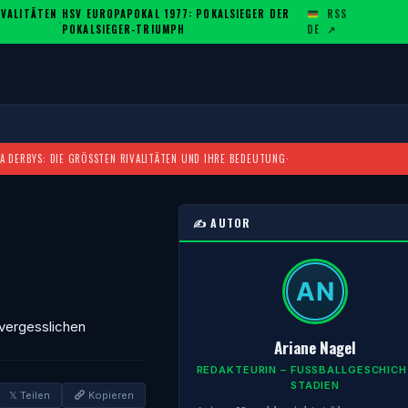
ALITÄTEN U
HSV EUROPAPOKAL 1977: POKALSIEGER DER
RSS
·
POKALSIEGER-TRIUMPH
DE
↗
A DERBYS: DIE GRÖSSTEN RIVALITÄTEN UND IHRE BEDEUTUNG
·
✍️ AUTOR
nvergesslichen
Ariane Nagel
REDAKTEURIN – FUSSBALLGESCHICHTE
TADIEN
𝕏 Teilen
Kopieren