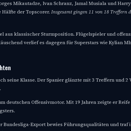
rges Mikautadze, Ivan Schranz, Jamal Musiala und Harry 
e Hälfte der Topscorer.
Insgesamt gingen 11 von 18 Treffern d
l aus klassischer Sturmposition. Flügelspieler und offens
ttäuschend verlief es dagegen für Superstars wie Kylian M
chten
h seine Klasse. Der Spanier glänzte mit 3 Treffern und 2 
.
m deutschen Offensivmotor. Mit 19 Jahren zeigte er Reife
gsters.
er Bundesliga-Export bewies Führungsqualitäten und traf 