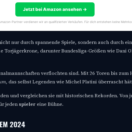
Jetzt bei Amazon ansehen →
s Amazon-Partner verdienen wir an qualifizierten Verkäufen. Für dich entstehen keine Mehrko
nicht nur durch spannende Spiele, sondern auch durch e
die Torjägerkrone, darunter Bundesliga-Größen wie Dani O
onalmannschaften verflochten sind. Mit 26 Toren bis zum 
vum
, das selbst Legenden wie Michel Platini überrascht hät
elden und vergleichen sie mit historischen Rekorden. Von 
ür jeden
spieler
eine Bühne.
r EM 2024