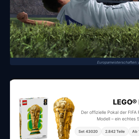
Europameisterschaften: 
LEGO® 
Der offizielle Pokal der FIF
Modell – ein echtes 
Set 43020
2.842 Teile
Ab 