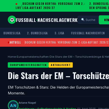
BOCHUM GEGEN HERTHA: VORSCHAU ZUM 2.-
2. BUNDESLIG
|
·
LIVE
LIGA-AUFTAKT 2026/27
DEN SPRUNG 
FUSSBALL
·
NACHSCHLAGEWERK
NE
Suche
BUNDESLIGA
2. BUNDESLIGA
3. LIGA
FUSSBALL NACHRICHTEN
AKTUELL
BOCHUM GEGEN HERTHA: VORSCHAU ZUM 2.-LIGA-AUFTAKT 2026/2
Home
›
Europameisterschaften
›
Die Stars der EM – Torschützenkönige & He
EUROPAMEISTERSCHAFTEN
AKTUALISIERT
Die Stars der EM – Torschütz
EM Torschützen & Stars: Die Helden der Europameisterschaft 
Momente.
Ariane Nagel
Redakteurin – Fußballgeschichte & Stadien
01. April 2025 · Aktuali