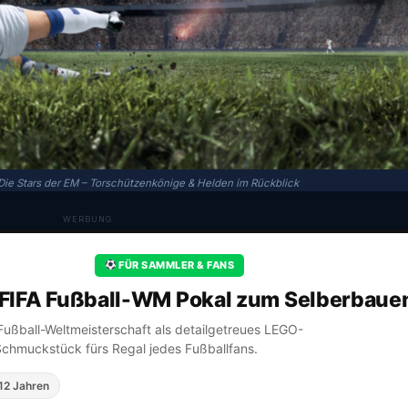
Die Stars der EM – Torschützenkönige & Helden im Rückblick
WERBUNG
FÜR SAMMLER & FANS
FIFA Fußball-WM Pokal zum Selberbaue
A Fußball-Weltmeisterschaft als detailgetreues LEGO-
Schmuckstück fürs Regal jedes Fußballfans.
12 Jahren