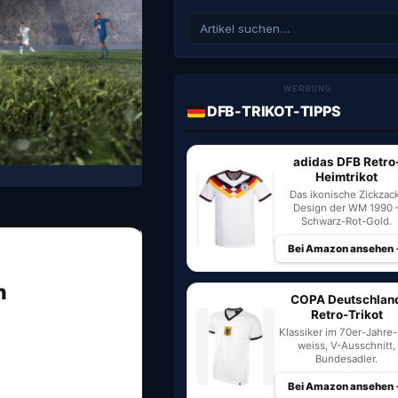
WERBUNG
DFB-TRIKOT-TIPPS
adidas DFB Retro
Heimtrikot
Das ikonische Zickzac
Design der WM 1990 
Schwarz-Rot-Gold.
Bei Amazon ansehen
n
COPA Deutschlan
Retro-Trikot
Klassiker im 70er-Jahre-S
weiss, V-Ausschnitt,
Bundesadler.
Bei Amazon ansehen