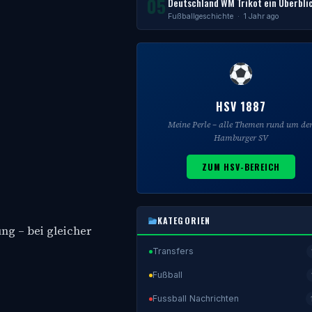
05
Deutschland WM Trikot ein Überbli
Fußballgeschichte
· 1 Jahr ago
HSV 1887
Meine Perle – alle Themen rund um de
Hamburger SV
ZUM HSV-BEREICH
KATEGORIEN
ng – bei gleicher
Transfers
Fußball
Fussball Nachrichten