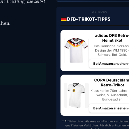
ine Leistung, die selbst
WERBUNG
DFB-TRIKOT-TIPPS
chen.
adidas DFB Retro
Heimtrikot
Das ikonische Zickzac
Design der WM 1990 
Schwarz-Rot-Gold.
Bei Amazon ansehen
COPA Deutschlan
Retro-Trikot
Klassiker im 70er-Jahre-S
weiss, V-Ausschnitt,
Bundesadler.
Bei Amazon ansehen
* Affiliate-Links. Als Amazon-Partner verdienen 
qualifizierten Verkäufen. Für dich entstehen k