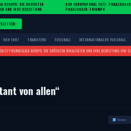
A DERBYS: DIE GRÖSSTEN R
HSV EUROPAPOKAL 1977: POKALSIEGER
·
EN UND IHRE BEDEUTUNG
POKALSIEGER-TRIUMPH
WSLETTER
HSV 1887
TRANSFERS
FUSSBALL
INTERNATIONALER FUSSBALL
026/27?
·
BUNDESLIGA DERBYS: DIE GRÖSSTEN RIVALITÄTEN UND IHRE BEDEUTUNG
·
HSV E
tant von allen“
Teilen