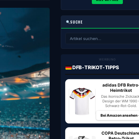
SUCHE
WERBUNG
DFB-TRIKOT-TIPPS
adidas DFB Retro
Heimtrikot
Das ikonische Zickzac
Design der WM 1990 
Schwarz-Rot-Gold.
Bei Amazon ansehen
COPA Deutschlan
Retro-Trikot