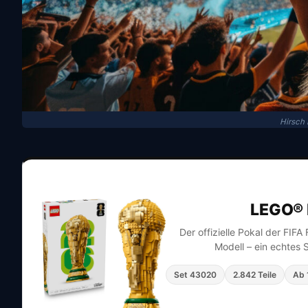
Hirsch
LEGO® 
Der offizielle Pokal der FIF
Modell – ein echtes 
Set 43020
2.842 Teile
Ab 