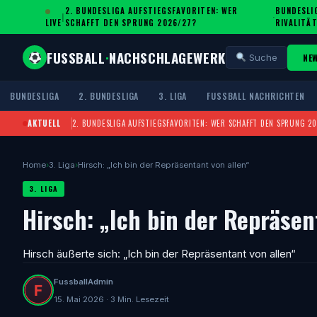
2. BUNDESLIGA AUFSTIEGSFAVORITEN: WER
BUNDESLIG
|
·
LIVE
SCHAFFT DEN SPRUNG 2026/27?
IVALITÄT
FUSSBALL
·
NACHSCHLAGEWERK
NE
Suche
BUNDESLIGA
2. BUNDESLIGA
3. LIGA
FUSSBALL NACHRICHTEN
AKTUELL
2. BUNDESLIGA AUFSTIEGSFAVORITEN: WER SCHAFFT DEN SPRUNG 2
Home
›
3. Liga
›
Hirsch: „Ich bin der Repräsentant von allen“
3. LIGA
Hirsch: „Ich bin der Repräsen
Hirsch äußerte sich: „Ich bin der Repräsentant von allen“
FussballAdmin
15. Mai 2026 · 3 Min. Lesezeit