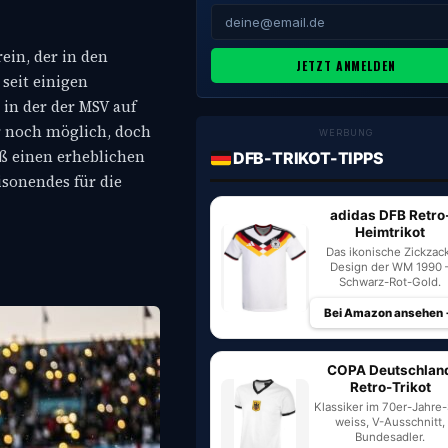
ein, der in den
JETZT ANMELDEN
 seit einigen
 in der der MSV auf
ar noch möglich, doch
WERBUNG
äß einen erheblichen
DFB-TRIKOT-TIPPS
isonendes für die
adidas DFB Retro
Heimtrikot
Das ikonische Zickzac
Design der WM 1990 
Schwarz-Rot-Gold.
Bei Amazon ansehen
COPA Deutschlan
Retro-Trikot
Klassiker im 70er-Jahre-S
weiss, V-Ausschnitt,
Bundesadler.