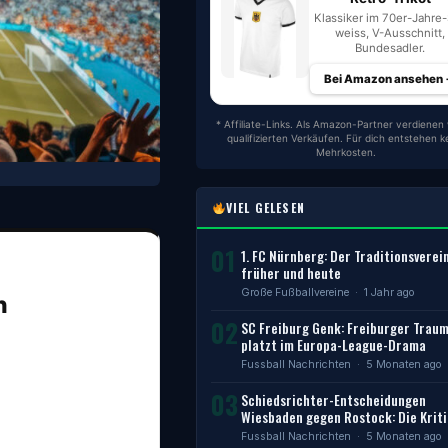
Klassiker im 70er-Jahre-S
weiss, V-Ausschnitt,
Bundesadler.
Bei Amazon ansehen
* Affiliate-Links. Als Amazon-Partner verdienen 
qualifizierten Verkäufen. Für dich entstehen k
Mehrkosten.
VIEL GELESEN
01
1. FC Nürnberg: Der Traditionsverei
früher und heute
Große Fußballvereine
· 1 Jahr ago
n
02
SC Freiburg Genk: Freiburger Trau
platzt im Europa-League-Drama
Fussball Nachrichten
· 5 Monaten ago
03
Schiedsrichter-Entscheidungen
Wiesbaden gegen Rostock: Die Kriti
Fussball Nachrichten
· 5 Monaten ago