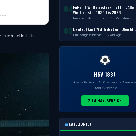
04
Fußball-Weltmeisterschaften: Alle
Weltmeister 1930 bis 2026
sten.
Fussball Nachrichten
· 10 Monaten ago
05
Deutschland WM Trikot ein Überbli
 sich selbst als
Fußballgeschichte
· 1 Jahr ago
HSV 1887
Meine Perle – alle Themen rund um de
Hamburger SV
ZUM HSV-BEREICH
KATEGORIEN