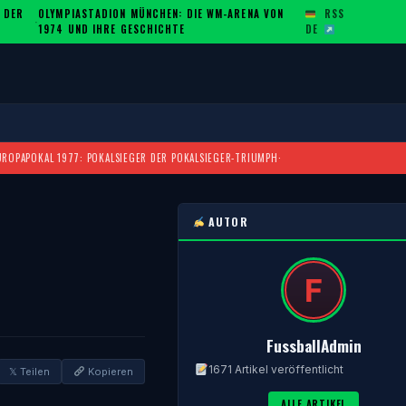
 DER
OLYMPIASTADION MÜNCHEN: DIE WM-ARENA VON
RSS
·
1974 UND IHRE GESCHICHTE
DE
UROPAPOKAL 1977: POKALSIEGER DER POKALSIEGER-TRIUMPH
·
AUTOR
FussballAdmin
1671 Artikel veröffentlicht
𝕏 Teilen
Kopieren
ALLE ARTIKEL