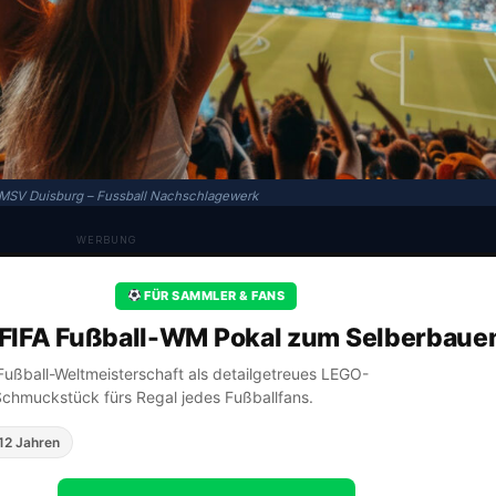
 MSV Duisburg – Fussball Nachschlagewerk
WERBUNG
FÜR SAMMLER & FANS
FIFA Fußball-WM Pokal zum Selberbaue
A Fußball-Weltmeisterschaft als detailgetreues LEGO-
Schmuckstück fürs Regal jedes Fußballfans.
12 Jahren