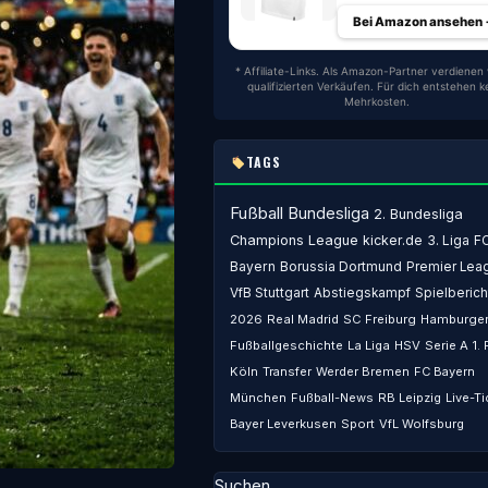
Bei Amazon ansehen
* Affiliate-Links. Als Amazon-Partner verdienen 
qualifizierten Verkäufen. Für dich entstehen k
Mehrkosten.
TAGS
Fußball
Bundesliga
2. Bundesliga
Champions League
kicker.de
3. Liga
F
Bayern
Borussia Dortmund
Premier Lea
VfB Stuttgart
Abstiegskampf
Spielberich
2026
Real Madrid
SC Freiburg
Hamburger
Fußballgeschichte
La Liga
HSV
Serie A
1.
Köln
Transfer
Werder Bremen
FC Bayern
München
Fußball-News
RB Leipzig
Live-Ti
Bayer Leverkusen
Sport
VfL Wolfsburg
Suchen