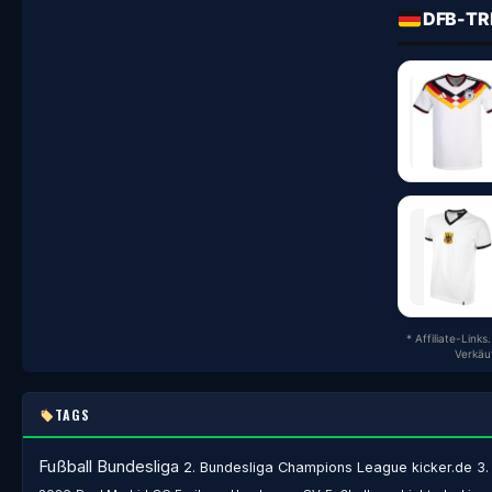
DFB-TR
* Affiliate-Link
Verkäu
TAGS
Fußball
Bundesliga
2. Bundesliga
Champions League
kicker.de
3.