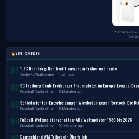
* Affiliate-Link
Verkäu
VIEL GELESEN
01
1. FC Nürnberg: Der Traditionsverein früher und heute
Große Fußballvereine
· 1 Jahr ago
02
SC Freiburg Genk: Freiburger Traum platzt im Europa-League-Dr
Fussball Nachrichten
· 5 Monaten ago
03
Schiedsrichter-Entscheidungen Wiesbaden gegen Rostock: Die Kri
Fussball Nachrichten
· 5 Monaten ago
04
Fußball-Weltmeisterschaften: Alle Weltmeister 1930 bis 2026
Fussball Nachrichten
· 10 Monaten ago
05
Deutschland WM Trikot ein Überblick