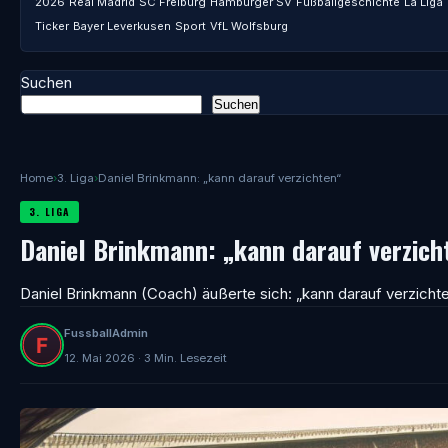
2026
Real Madrid
SC Freiburg
Hamburger SV
Fußballgeschichte
La Liga
Ticker
Bayer Leverkusen
Sport
VfL Wolfsburg
Suchen
Suchen
Home
›
3. Liga
›
Daniel Brinkmann: „kann darauf verzichten“
3. LIGA
Daniel Brinkmann: „kann darauf verzich
Daniel Brinkmann (Coach) äußerte sich: „kann darauf verzicht
FussballAdmin
12. Mai 2026 · 3 Min. Lesezeit