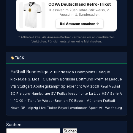
COPA Deutschland Retro-Trikot
Klassiker im 70er-Jahre-Stil: weiss, V-
Ausschnitt, Bundesadler.
Bei Amazon ansehen →
* Affiliate-Links. Als Amazon-Partner verdienen wir an qualifizierten
Verkäufen. Für dich entstehen keine Mehrkosten.
TAGS
Fußball
Bundesliga
2. Bundesliga
Champions League
kicker.de
3. Liga
FC Bayern
Borussia Dortmund
Premier League
VfB Stuttgart
Abstiegskampf
Spielbericht
WM 2026
Real Madrid
SC Freiburg
Hamburger SV
Fußballgeschichte
La Liga
HSV
Serie A
1. FC Köln
Transfer
Werder Bremen
FC Bayern München
Fußball-
News
RB Leipzig
Live-Ticker
Bayer Leverkusen
Sport
VfL Wolfsburg
Suchen
Suchen