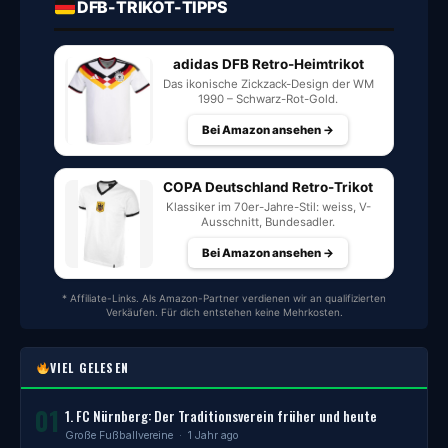
DFB-TRIKOT-TIPPS
adidas DFB Retro-Heimtrikot
Das ikonische Zickzack-Design der WM
1990 – Schwarz-Rot-Gold.
Bei Amazon ansehen →
COPA Deutschland Retro-Trikot
Klassiker im 70er-Jahre-Stil: weiss, V-
Ausschnitt, Bundesadler.
Bei Amazon ansehen →
* Affiliate-Links. Als Amazon-Partner verdienen wir an qualifizierten
Verkäufen. Für dich entstehen keine Mehrkosten.
VIEL GELESEN
01
1. FC Nürnberg: Der Traditionsverein früher und heute
Große Fußballvereine
· 1 Jahr ago