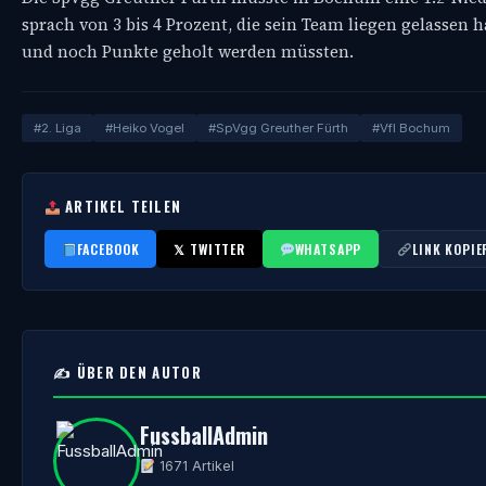
sprach von 3 bis 4 Prozent, die sein Team liegen gelassen h
und noch Punkte geholt werden müssten.
#2. Liga
#Heiko Vogel
#SpVgg Greuther Fürth
#Vfl Bochum
ARTIKEL TEILEN
FACEBOOK
𝕏 TWITTER
WHATSAPP
LINK KOPIE
✍️ ÜBER DEN AUTOR
FussballAdmin
1671 Artikel