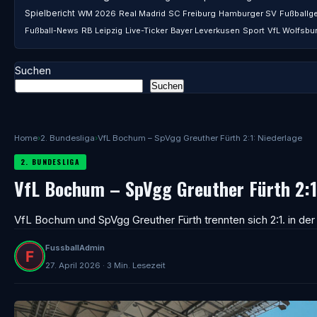
Spielbericht
WM 2026
Real Madrid
SC Freiburg
Hamburger SV
Fußballg
Fußball-News
RB Leipzig
Live-Ticker
Bayer Leverkusen
Sport
VfL Wolfsbu
Suchen
Suchen
Home
›
2. Bundesliga
›
VfL Bochum – SpVgg Greuther Fürth 2:1: Niederlage
2. BUNDESLIGA
VfL Bochum – SpVgg Greuther Fürth 2:1
VfL Bochum und SpVgg Greuther Fürth trennten sich 2:1. in der
FussballAdmin
27. April 2026 · 3 Min. Lesezeit