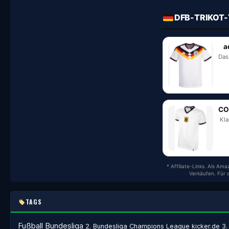
DFB-TRIKOT-
a
Das
CO
Kla
* Affiliate-Links. Als Am
Verkäufen. Für 
TAGS
Fußball
Bundesliga
2. Bundesliga
Champions League
kicker.de
3.