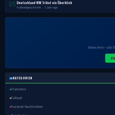
05
Deutschland WM Trikot ein Überblick
Fußballgeschichte
· 1 Jahr ago
Meine Perle – alle
ZU
KATEGORIEN
Transfers
Fußball
Fussball Nachrichten