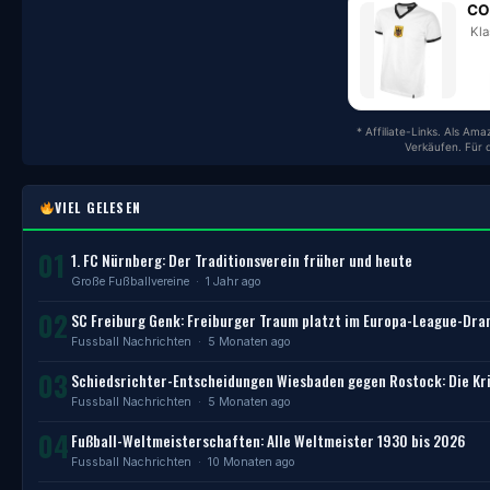
CO
Kla
* Affiliate-Links. Als Am
Verkäufen. Für 
VIEL GELESEN
01
1. FC Nürnberg: Der Traditionsverein früher und heute
Große Fußballvereine
· 1 Jahr ago
02
SC Freiburg Genk: Freiburger Traum platzt im Europa-League-Dr
Fussball Nachrichten
· 5 Monaten ago
03
Schiedsrichter-Entscheidungen Wiesbaden gegen Rostock: Die Kri
Fussball Nachrichten
· 5 Monaten ago
04
Fußball-Weltmeisterschaften: Alle Weltmeister 1930 bis 2026
Fussball Nachrichten
· 10 Monaten ago