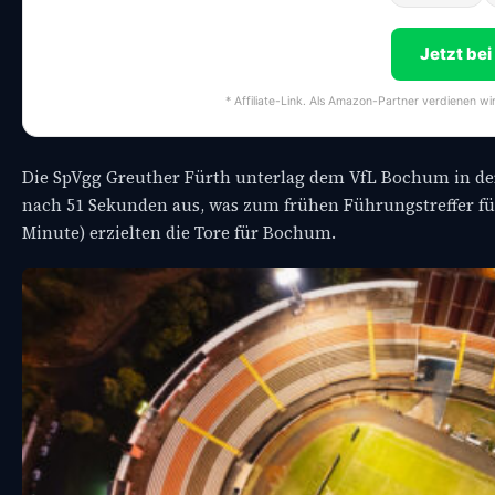
Jetzt be
* Affiliate-Link. Als Amazon-Partner verdienen wi
Die SpVgg Greuther Fürth unterlag dem VfL Bochum in der 2.
nach 51 Sekunden aus, was zum frühen Führungstreffer fü
Minute) erzielten die Tore für Bochum.