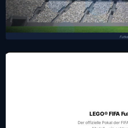
Futke
LEGO® FIFA Fu
Der offizielle Pokal der FI