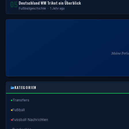
05
Deutschland WM Trikot ein Überblick
Fußballgeschichte
· 1 Jahr ago
Meine Perl
KATEGORIEN
Transfers
Fußball
Fussball Nachrichten