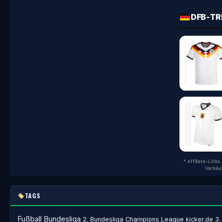
DFB-TR
* Affiliate-Link
Verkäu
TAGS
Fußball
Bundesliga
2. Bundesliga
Champions League
kicker.de
3.