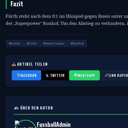
Fazit
Fürth steht nach dem 0:1 im Hinspiel gegen Essen unter 
der „Superpower“ Ronhof. Um den Abstieg zu verhindern, i
#Essen
#Fürth
#Noel Futkeu
#Ronhof
ARTIKEL TEILEN
FACEBOOK
𝕏 TWITTER
WHATSAPP
LINK KOPIE
✍️ ÜBER DEN AUTOR
FussballAdmin