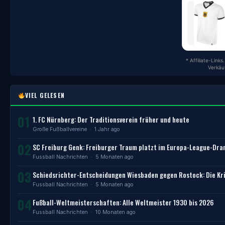
* Affiliate-Link
Verkäu
VIEL GELESEN
01
1. FC Nürnberg: Der Traditionsverein früher und heute
Große Fußballvereine
· 1 Jahr ago
02
SC Freiburg Genk: Freiburger Traum platzt im Europa-League-Dr
Fussball Nachrichten
· 5 Monaten ago
03
Schiedsrichter-Entscheidungen Wiesbaden gegen Rostock: Die Kri
Fussball Nachrichten
· 5 Monaten ago
04
Fußball-Weltmeisterschaften: Alle Weltmeister 1930 bis 2026
Fussball Nachrichten
· 10 Monaten ago