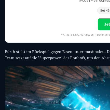
Modell – ein echte
Set 4
Je
* Affiliate-Link. Als Amazon-Partner ver
Fürth steht im Rückspiel gegen Essen unter maximalem Dr
Team setzt auf die "Superpower" des Ronhofs, um den Abs