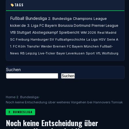
TAGS
Fußball
Bundesliga
2. Bundesliga
Champions League
kicker.de
3. Liga
FC Bayern
Borussia Dortmund
Premier League
VfB Stuttgart
Abstiegskampf
Spielbericht
WM 2026
Real Madrid
SC Freiburg
Hamburger SV
Fußballgeschichte
La Liga
HSV
Serie A
1. FC Köln
Transfer
Werder Bremen
FC Bayern München
Fußball-
News
RB Leipzig
Live-Ticker
Bayer Leverkusen
Sport
VfL Wolfsburg
Suchen
Suchen
Home
›
2. Bundesliga
›
Noch keine Entscheidung über weiteres Vorgehen bei Hannovers Tomiak
2. BUNDESLIGA
Noch keine Entscheidung über