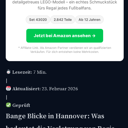
detailgetreues LEGO-Modell – ein echtes Schmuckstück
fürs Regal jedes Fußballfans.
Set 43020
2.842 Teile
Ab 12 Jahren
Jetzt bei Amazon ansehen →
* Affiliate-Link. Als Amazon-Partner verdienen wir an qualifizierten
Verkäufen. Für dich entstehen keine Mehrkosten.
Lesezeit:
7 Min.
|
Aktualisiert:
23. Februar 2026
|
Geprüft
Bange Blicke in Hannover: Was