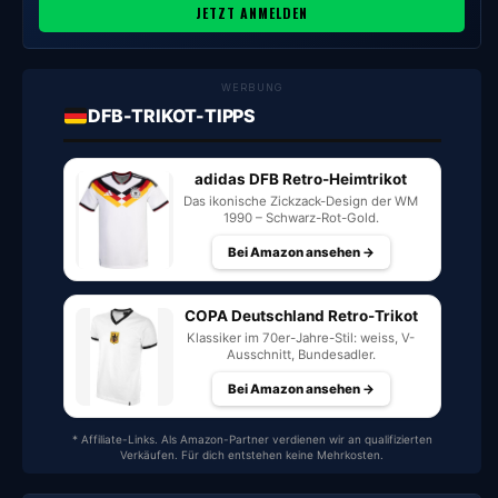
JETZT ANMELDEN
WERBUNG
DFB-TRIKOT-TIPPS
adidas DFB Retro-Heimtrikot
Das ikonische Zickzack-Design der WM
1990 – Schwarz-Rot-Gold.
Bei Amazon ansehen →
COPA Deutschland Retro-Trikot
Klassiker im 70er-Jahre-Stil: weiss, V-
Ausschnitt, Bundesadler.
Bei Amazon ansehen →
* Affiliate-Links. Als Amazon-Partner verdienen wir an qualifizierten
Verkäufen. Für dich entstehen keine Mehrkosten.