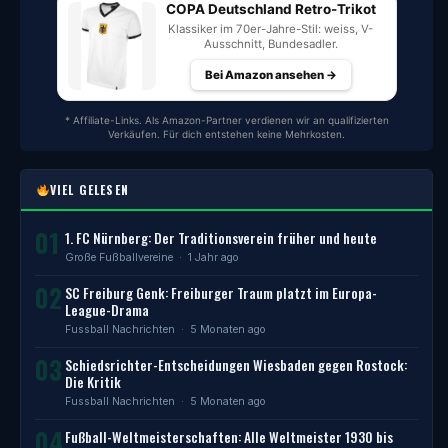
COPA Deutschland Retro-Trikot
Klassiker im 70er-Jahre-Stil: weiss, V-
Ausschnitt, Bundesadler.
Bei Amazon ansehen →
* Affiliate-Links. Als Amazon-Partner verdienen wir an qualifizierten
Verkäufen. Für dich entstehen keine Mehrkosten.
VIEL GELESEN
01
1. FC Nürnberg: Der Traditionsverein früher und heute
Große Fußballvereine
· 1 Jahr ago
02
SC Freiburg Genk: Freiburger Traum platzt im Europa-
League-Drama
Fussball Nachrichten
· 5 Monaten ago
03
Schiedsrichter-Entscheidungen Wiesbaden gegen Rostock:
Die Kritik
Fussball Nachrichten
· 5 Monaten ago
04
Fußball-Weltmeisterschaften: Alle Weltmeister 1930 bis