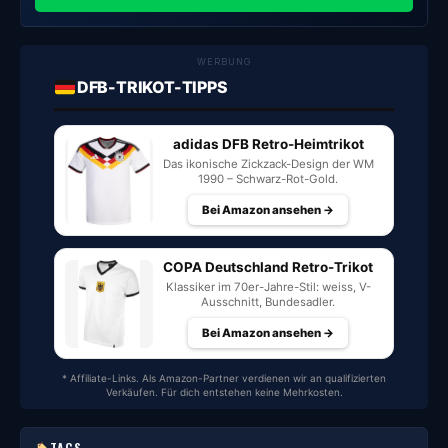
WERBUNG
DFB-TRIKOT-TIPPS
adidas DFB Retro-Heimtrikot
Das ikonische Zickzack-Design der WM
1990 – Schwarz-Rot-Gold.
Bei Amazon ansehen →
COPA Deutschland Retro-Trikot
Klassiker im 70er-Jahre-Stil: weiss, V-
Ausschnitt, Bundesadler.
Bei Amazon ansehen →
* Affiliate-Links. Als Amazon-Partner verdienen wir an qualifizierten
Verkäufen. Für dich entstehen keine Mehrkosten.
TAGS