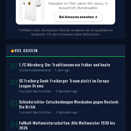
Klassiker im 70er-Jahre-Stil: weiss, V-
Ausschnitt, Bundesadler.
Bei Amazon ansehen →
* Affiliate-Links. Als Amazon-Partner verdienen wir an qualifizierten
Verkäufen. Für dich entstehen keine Mehrkosten.
VIEL GELESEN
01
1. FC Nürnberg: Der Traditionsverein früher und heute
Große Fußballvereine
· 1 Jahr ago
02
SC Freiburg Genk: Freiburger Traum platzt im Europa-
League-Drama
Fussball Nachrichten
· 5 Monaten ago
03
Schiedsrichter-Entscheidungen Wiesbaden gegen Rostock:
Die Kritik
Fussball Nachrichten
· 5 Monaten ago
04
Fußball-Weltmeisterschaften: Alle Weltmeister 1930 bis
2026