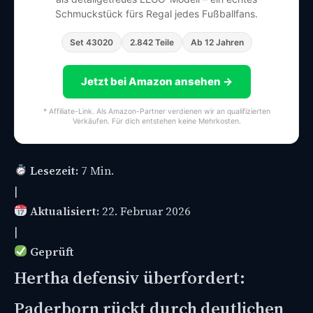
Schmuckstück fürs Regal jedes Fußballfans.
Set 43020
2.842 Teile
Ab 12 Jahren
Jetzt bei Amazon ansehen →
* Affiliate-Link. Als Amazon-Partner verdienen wir an qualifizierten
Verkäufen. Für dich entstehen keine Mehrkosten.
Lesezeit:
7 Min.
|
Aktualisiert:
22. Februar 2026
|
Geprüft
Hertha defensiv überfordert:
Paderborn rückt durch deutlichen