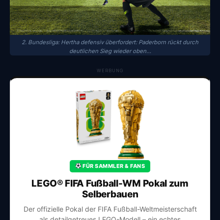
2. Bundesliga: Hertha defensiv überfordert: Paderborn rückt durch
deutlichen Sieg wieder oben…
WERBUNG
FÜR SAMMLER & FANS
LEGO® FIFA Fußball-WM Pokal zum
Selberbauen
Der offizielle Pokal der FIFA Fußball-Weltmeisterschaft
als detailgetreues LEGO-Modell – ein echtes