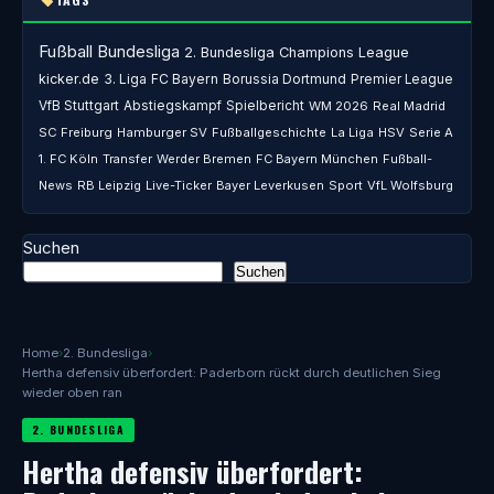
Fußball
Bundesliga
2. Bundesliga
Champions League
kicker.de
3. Liga
FC Bayern
Borussia Dortmund
Premier League
VfB Stuttgart
Abstiegskampf
Spielbericht
WM 2026
Real Madrid
SC Freiburg
Hamburger SV
Fußballgeschichte
La Liga
HSV
Serie A
1. FC Köln
Transfer
Werder Bremen
FC Bayern München
Fußball-
News
RB Leipzig
Live-Ticker
Bayer Leverkusen
Sport
VfL Wolfsburg
Suchen
Suchen
Home
›
2. Bundesliga
›
Hertha defensiv überfordert: Paderborn rückt durch deutlichen Sieg
wieder oben ran
2. BUNDESLIGA
Hertha defensiv überfordert: