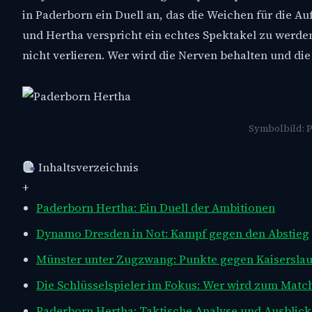
in Paderborn ein Duell an, das die Weichen für die 
und Hertha verspricht ein echtes Spektakel zu werde
nicht verlieren. Wer wird die Nerven behalten und di
Symbolbild: P
Inhaltsverzeichnis
+
Paderborn Hertha: Ein Duell der Ambitionen
Dynamo Dresden in Not: Kampf gegen den Abstieg
Münster unter Zugzwang: Punkte gegen Kaiserslau
Die Schlüsselspieler im Fokus: Wer wird zum Matc
Paderborn Hertha: Taktische Analyse und Ausblick