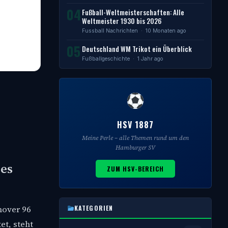
04
Fußball-Weltmeisterschaften: Alle
Weltmeister 1930 bis 2026
Fussball Nachrichten
· 10 Monaten ago
05
Deutschland WM Trikot ein Überblick
Fußballgeschichte
· 1 Jahr ago
HSV 1887
Meine Perle – alle Themen rund um den
Hamburger SV
 es
ZUM HSV-BEREICH
nover 96
KATEGORIEN
et, steht