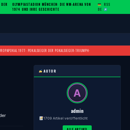
 DER
OLYMPIASTADION MÜNCHEN: DIE WM-ARENA VON
RSS
·
1974 UND IHRE GESCHICHTE
DE
UROPAPOKAL 1977: POKALSIEGER DER POKALSIEGER-TRIUMPH
·
AUTOR
admin
der
1709 Artikel veröffentlicht
ALLE ARTIKEL