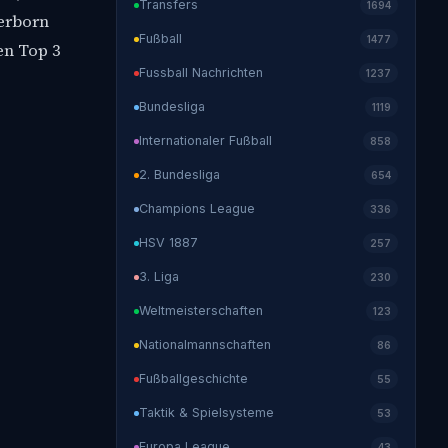
Transfers
1694
derborn
Fußball
1477
en Top 3
Fussball Nachrichten
1237
Bundesliga
1119
Internationaler Fußball
858
2. Bundesliga
654
Champions League
336
HSV 1887
257
3. Liga
230
Weltmeisterschaften
123
Nationalmannschaften
86
Fußballgeschichte
55
Taktik & Spielsysteme
53
Europa League
43