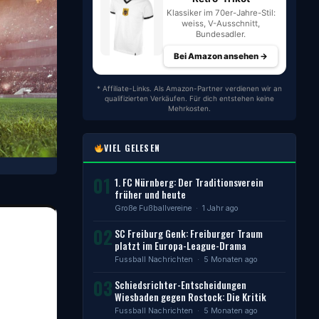
Klassiker im 70er-Jahre-Stil:
weiss, V-Ausschnitt,
Bundesadler.
Bei Amazon ansehen →
* Affiliate-Links. Als Amazon-Partner verdienen wir an
qualifizierten Verkäufen. Für dich entstehen keine
Mehrkosten.
VIEL GELESEN
01
1. FC Nürnberg: Der Traditionsverein
früher und heute
Große Fußballvereine
· 1 Jahr ago
02
SC Freiburg Genk: Freiburger Traum
platzt im Europa-League-Drama
Fussball Nachrichten
· 5 Monaten ago
03
Schiedsrichter-Entscheidungen
Wiesbaden gegen Rostock: Die Kritik
Fussball Nachrichten
· 5 Monaten ago