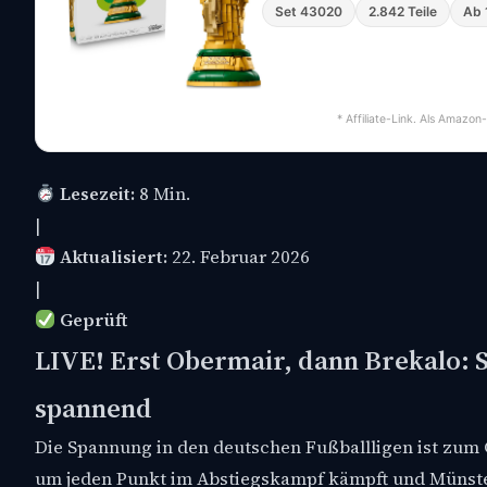
Set 43020
2.842 Teile
Ab 
* Affiliate-Link. Als Amazon
Lesezeit:
8 Min.
|
Aktualisiert:
22. Februar 2026
|
Geprüft
LIVE! Erst Obermair, dann Brekalo: 
spannend
Die Spannung in den deutschen Fußballligen ist zu
um jeden Punkt im Abstiegskampf kämpft und Münster 