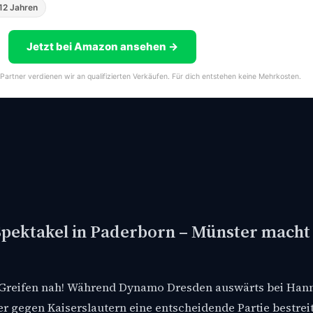
12 Jahren
Jetzt bei Amazon ansehen →
-Partner verdienen wir an qualifizierten Verkäufen. Für dich entstehen keine Mehrkosten.
Spektakel in Paderborn – Münster macht
m Greifen nah! Während Dynamo Dresden auswärts bei Han
gegen Kaiserslautern eine entscheidende Partie bestreit