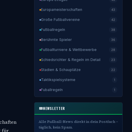
Europameisterschaften
43
Große Fußballvereine
42
Fußballregeln
38
Berühmte Spieler
36
Fußballturniere & Wettbewerbe
28
Schiedsrichter & Regeln im Detail
23
Stadien & Schauplätze
22
Taktikspielsysteme
1
Fuballregeln
1
NEWSLETTER
chaften
Alle Fußball-News direkt in dein Postfach –
täglich, kein Spam.
 für