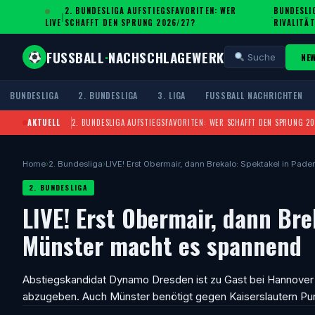
2. BUNDESLIGA AUFSTIEGSFAVORITEN: WER
BUNDESLIG
|
·
LIVE
SCHAFFT DEN SPRUNG 2026/27?
IVALITÄT
FUSSBALL
·
NACHSCHLAGEWERK
NE
Suche
BUNDESLIGA
2. BUNDESLIGA
3. LIGA
FUSSBALL NACHRICHTEN
AKTUELL
2. BUNDESLIGA AUFSTIEGSFAVORITEN: WER SCHAFFT DEN SPRUNG 2
Home
›
2. Bundesliga
›
LIVE! Erst Obermair, dann Brekalo: Spektakel in Pad
2. BUNDESLIGA
LIVE! Erst Obermair, dann Bre
Münster macht es spannend
Abstiegskandidat Dynamo Dresden ist zu Gast bei Hannover
abzugeben. Auch Münster benötigt gegen Kaiserslautern P