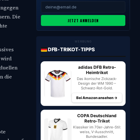
hingegen
uern. Die
JETZT ANMELDEN
hte
WERBUNG
ssives
DFB-TRIKOT-TIPPS
 wird
duellen
adidas DFB Retro-
Heimtrikot
n die
Das ikonische Zickzack-
Design der WM 1990 –
Schwarz-Rot-Gold.
Bei Amazon ansehen →
COPA Deutschland
Retro-Trikot
Klassiker im 70er-Jahre-Stil:
ote
weiss, V-Ausschnitt,
Bundesadler.