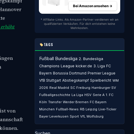
iegskampf
Bei Amazon ansehen →
t Hannover
kte
* Affiliate-Links. Als Amazon-Partner verdienen wir an
qualifizierten Verkäufen. Für dich entstehen keine
 erhöht
Mehrkosten.
TAGS
Rängen
Fußball
Bundesliga
2. Bundesliga
n
Champions League
kicker.de
3. Liga
FC
Bayern
Borussia Dortmund
Premier League
VfB Stuttgart
Abstiegskampf
Spielbericht
WM
2026
Real Madrid
SC Freiburg
Hamburger SV
Fußballgeschichte
La Liga
HSV
Serie A
1. FC
Köln
Transfer
Werder Bremen
FC Bayern
München
Fußball-News
RB Leipzig
Live-Ticker
ist von
Bayer Leverkusen
Sport
VfL Wolfsburg
Mannschaft
 können.
Suchen