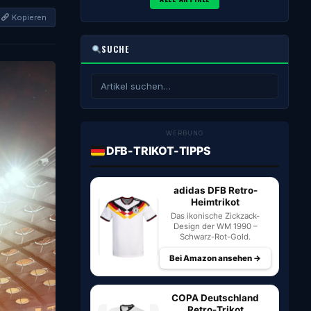
Kopieren
SUCHE
WERBUNG
DFB-TRIKOT-TIPPS
adidas DFB Retro-
Heimtrikot
Das ikonische Zickzack-
Design der WM 1990 –
Schwarz-Rot-Gold.
Bei Amazon ansehen →
COPA Deutschland
Retro-Trikot