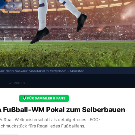
air, dann Brekalo: Spektakel in Paderborn - Münster…
WERBUNG
FÜR SAMMLER & FANS
A Fußball-WM Pokal zum Selberbauen
A Fußball-Weltmeisterschaft als detailgetreues LEGO-
Schmuckstück fürs Regal jedes Fußballfans.