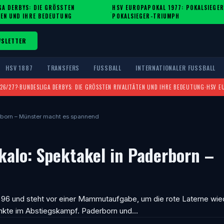
A DERBYS: DIE GRÖSSTEN R
HSV EUROPAPOKAL 1977: POKALSIEGER
·
EN UND IHRE BEDEUTUNG
POKALSIEGER-TRIUMPH
WSLETTER
HSV 1887
TRANSFERS
FUSSBALL
INTERNATIONALER FUSSBALL
026/27?
·
BUNDESLIGA DERBYS: DIE GRÖSSTEN RIVALITÄTEN UND IHRE BEDEUTUNG
·
HSV E
erborn – Münster macht es spannend
kalo: Spektakel in Paderborn –
 96 und steht vor einer Mammutaufgabe, um die rote Laterne wie
unkte im Abstiegskampf. Paderborn und…