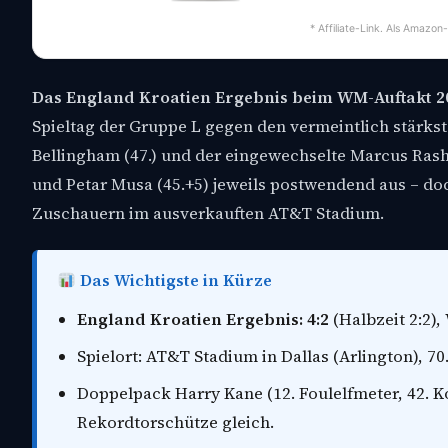
* Affiliate-Link. Als Amazon
Das England Kroatien Ergebnis beim WM-Auftakt 202
Spieltag der Gruppe L gegen den vermeintlich stärkst
Bellingham (47.) und der eingewechselte Marcus Rashfo
und Petar Musa (45.+5) jeweils postwendend aus – doch
Zuschauern im ausverkauften AT&T Stadium.
Das Wichtigste in Kürze
England Kroatien Ergebnis: 4:2
(Halbzeit 2:2),
Spielort: AT&T Stadium in Dallas (Arlington), 7
Doppelpack Harry Kane (12. Foulelfmeter, 42. K
Rekordtorschütze gleich.