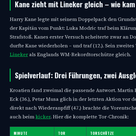
Kane zieht mit Lineker gleich – wie kam
Harry Kane legte mit seinem Doppelpack den Grundstei
der Kapitän vom Punkt: Luka Modric traf beim Kläru
Strafstoß. Kanes erster Versuch scheiterte zwar an Do
durfte Kane wiederholen – und traf (12.). Sein zweites
Lineker
als Englands WM-Rekordtorschütze gleich.
Spielverlauf: Drei Führungen, zwei Ausg
Kroatien fand zweimal die passende Antwort. Martin 
Eck (36.), Petar Musa glich in der letzten Aktion vor 
direkt nach Wiederanpfiff (47.) brachte die Vorentsc
auch beim
kicker
. Hier die komplette Tor-Chronik:
MINUTE
TOR
TORSCHÜTZE