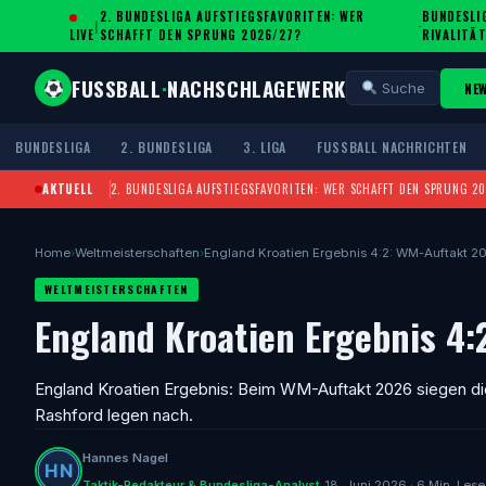
2. BUNDESLIGA AUFSTIEGSFAVORITEN: WER
BUNDESLIG
|
·
LIVE
SCHAFFT DEN SPRUNG 2026/27?
IVALITÄT
FUSSBALL
·
NACHSCHLAGEWERK
NE
Suche
BUNDESLIGA
2. BUNDESLIGA
3. LIGA
FUSSBALL NACHRICHTEN
AKTUELL
2. BUNDESLIGA AUFSTIEGSFAVORITEN: WER SCHAFFT DEN SPRUNG 2
Home
›
Weltmeisterschaften
›
England Kroatien Ergebnis 4:2: WM-Auftakt 2
WELTMEISTERSCHAFTEN
England Kroatien Ergebnis 4
England Kroatien Ergebnis: Beim WM-Auftakt 2026 siegen die T
Rashford legen nach.
Hannes Nagel
Taktik-Redakteur & Bundesliga-Analyst
18. Juni 2026 · 6 Min. Lese