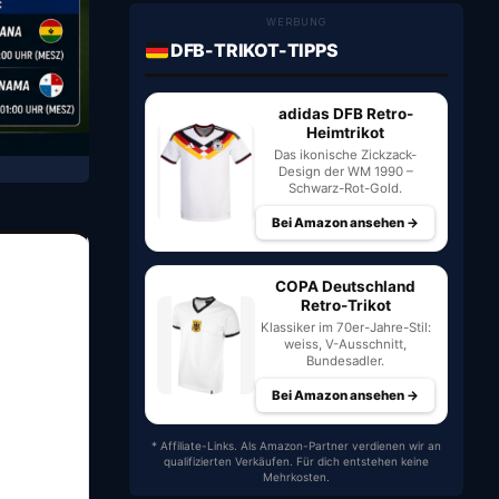
WERBUNG
DFB-TRIKOT-TIPPS
adidas DFB Retro-
Heimtrikot
Das ikonische Zickzack-
Design der WM 1990 –
Schwarz-Rot-Gold.
Bei Amazon ansehen →
COPA Deutschland
Retro-Trikot
Klassiker im 70er-Jahre-Stil:
weiss, V-Ausschnitt,
Bundesadler.
Bei Amazon ansehen →
* Affiliate-Links. Als Amazon-Partner verdienen wir an
qualifizierten Verkäufen. Für dich entstehen keine
Mehrkosten.