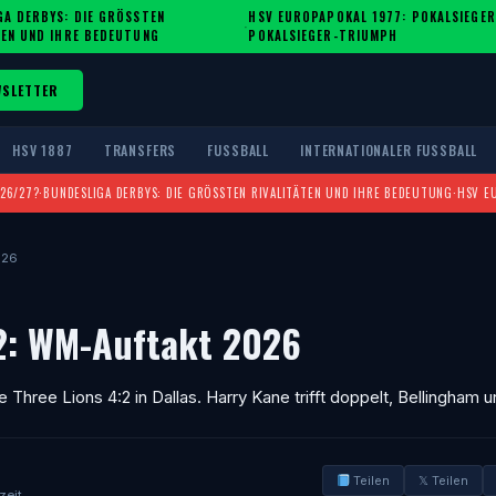
A DERBYS: DIE GRÖSSTEN R
HSV EUROPAPOKAL 1977: POKALSIEGER
·
EN UND IHRE BEDEUTUNG
POKALSIEGER-TRIUMPH
WSLETTER
HSV 1887
TRANSFERS
FUSSBALL
INTERNATIONALER FUSSBALL
026/27?
·
BUNDESLIGA DERBYS: DIE GRÖSSTEN RIVALITÄTEN UND IHRE BEDEUTUNG
·
HSV E
026
:2: WM-Auftakt 2026
hree Lions 4:2 in Dallas. Harry Kane trifft doppelt, Bellingham 
Teilen
𝕏 Teilen
zeit