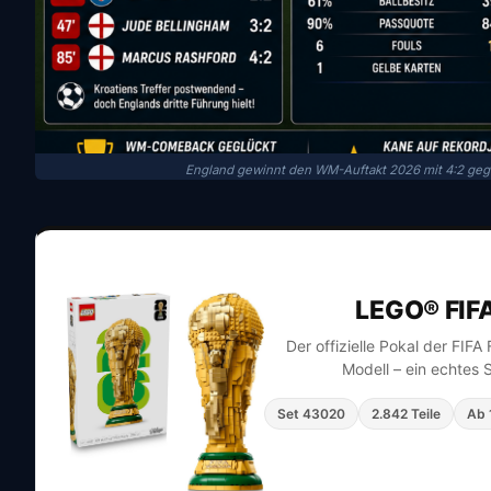
England gewinnt den WM-Auftakt 2026 mit 4:2 gegen 
LEGO® FIF
Der offizielle Pokal der FIF
Modell – ein echtes 
Set 43020
2.842 Teile
Ab 