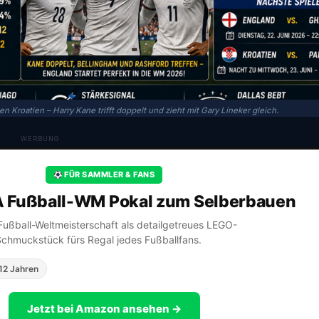
Kroatien – Harry Kane trifft doppelt und zieht mit Gary Lineker gleich.
WERBUNG
FÜR SAMMLER & FANS
A Fußball-WM Pokal zum Selberbauen
A Fußball-Weltmeisterschaft als detailgetreues LEGO-
Schmuckstück fürs Regal jedes Fußballfans.
12 Jahren
Jetzt bei Amazon ansehen →