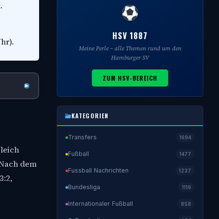
.
HSV 1887
hr).
Meine Perle – alle Themen rund um den
Hamburger SV
ZUM HSV-BEREICH
KATEGORIEN
Transfers
1694
leich
Fußball
1477
. Nach dem
Fussball Nachrichten
1237
3:2,
Bundesliga
1119
Internationaler Fußball
858