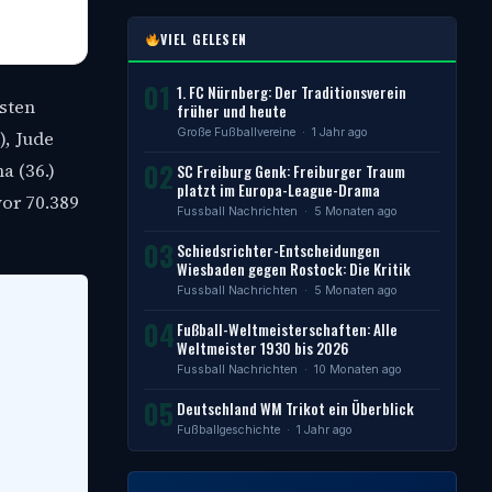
VIEL GELESEN
01
1. FC Nürnberg: Der Traditionsverein
rsten
früher und heute
Große Fußballvereine
· 1 Jahr ago
), Jude
02
a (36.)
SC Freiburg Genk: Freiburger Traum
platzt im Europa-League-Drama
vor 70.389
Fussball Nachrichten
· 5 Monaten ago
03
Schiedsrichter-Entscheidungen
Wiesbaden gegen Rostock: Die Kritik
Fussball Nachrichten
· 5 Monaten ago
04
Fußball-Weltmeisterschaften: Alle
Weltmeister 1930 bis 2026
Fussball Nachrichten
· 10 Monaten ago
05
Deutschland WM Trikot ein Überblick
Fußballgeschichte
· 1 Jahr ago