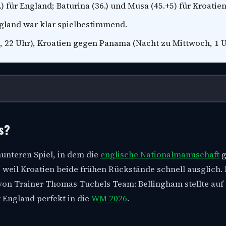
) für England; Baturina (36.) und Musa (45.+5) für Kroatien
ngland war klar spielbestimmend.
, 22 Uhr), Kroatien gegen Panama (Nacht zu Mittwoch, 1 U
s?
munteren Spiel, in dem die
englische Nationalmannschaft
g
, weil Kroatien beide frühen Rückstände schnell ausglich
von Trainer Thomas Tuchels Team: Bellingham stellte auf 
 England perfekt in die
WM 2026
.