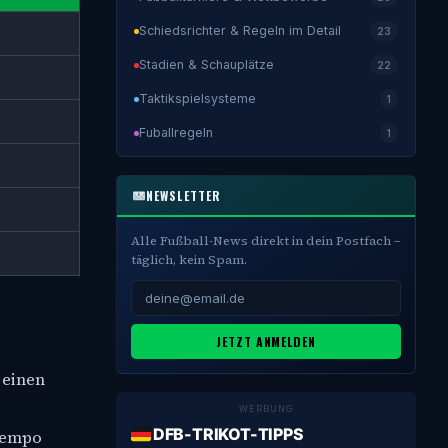
Schiedsrichter & Regeln im Detail
23
Stadien & Schauplätze
22
Taktikspielsysteme
1
Fuballregeln
1
NEWSLETTER
Alle Fußball-News direkt in dein Postfach –
täglich, kein Spam.
JETZT ANMELDEN
 einen
WERBUNG
DFB-TRIKOT-TIPPS
 Tempo