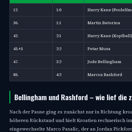
12.
1:0
Harry Kane (Foulelfm
36.
1:1
Martin Baturina
42.
2:1
Harry Kane (Kopfball
45.+5
2:2
Petar Musa
47.
3:2
Jude Bellingham
85.
4:2
Marcus Rashford
Bellingham und Rashford – wie lief die 
Nach der Pause ging es zunächst nur in Richtung kro
höheren Rückstand und hielt Kroatien rechnerisch im
eingewechselte Marco Pasalic, der an Jordan Pickfor