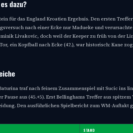
 es dazu?
n für das England Kroatien Ergebnis. Den ersten Treffer 
ngsversuch nach einer Ecke nur Madueke und verursachte
minik Livakovic, doch weil der Keeper zu früh von der Lin
 Tor, ein Kopfball nach Ecke (42.), war historisch: Kane zo
leiche
Baturina traf nach feinem Zusammenspiel mit Sucic ins li
der Pause aus (45.+5). Erst Bellinghams Treffer aus spitzem
heidung. Den ausführlichen Spielbericht zum WM-Auftakt g
STAND