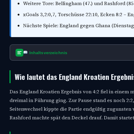
Weitere Tore: Bellingham (47.) und Rashford (85.
xGoals 3,2:0,7, Torschüsse 22:10, Ecken 8:2 – E
Nächste Spiele: England gegen Ghana (Dienstag
Inhaltsverzeichnis
Wie lautet das England Kroatien Ergebni
Das England Kroatien Ergebnis von 4:2 fiel in einem 
dreimal in Führung ging. Zur Pause stand es noch 2:2
Seitenwechsel kippte die Partie endgültig zugunsten 
Rashford machte spät den Deckel drauf. Damit startet