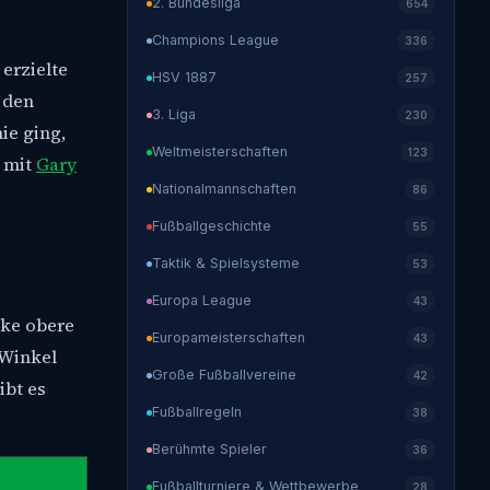
2. Bundesliga
654
Champions League
336
erzielte
HSV 1887
257
 den
3. Liga
230
ie ging,
Weltmeisterschaften
123
g mit
Gary
Nationalmannschaften
86
Fußballgeschichte
55
Taktik & Spielsysteme
53
Europa League
43
nke obere
Europameisterschaften
43
 Winkel
Große Fußballvereine
42
ibt es
Fußballregeln
38
Berühmte Spieler
36
Fußballturniere & Wettbewerbe
28