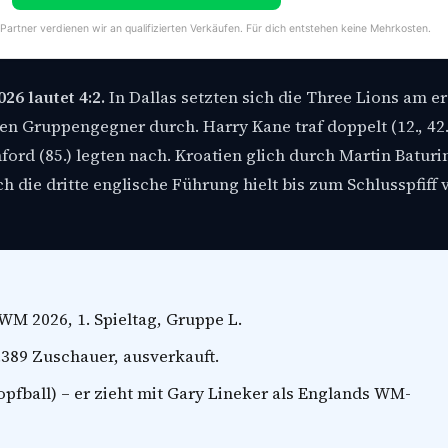
-Partner verdienen wir an qualifizierten Verkäufen. Für dich entstehen keine Mehrkosten.
6 lautet 4:2.
In Dallas setzten sich die Three Lions am e
en Gruppengegner durch. Harry Kane traf doppelt (12., 42.
rd (85.) legten nach. Kroatien glich durch Martin Baturin
 die dritte englische Führung hielt bis zum Schlusspfiff 
 WM 2026, 1. Spieltag, Gruppe L.
0.389 Zuschauer, ausverkauft.
opfball) – er zieht mit Gary Lineker als Englands WM-