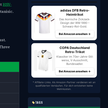
it
HSV-
adidas DFB Retro-
tanisic.
Heimtrikot
Das ikonische Zickzack-
Design der WM 1990 –
Schwarz-Rot-Gold.
Bei Amazon ansehen →
st.
 Three
COPA Deutschland
Retro-Trikot
Klassiker im 70er-Jahre-Stil:
weiss, V-Ausschnitt,
Bundesadler.
Bei Amazon ansehen →
* Affiliate-Links. Als Amazon-Partner verdienen wir an
qualifizierten Verkäufen. Für dich entstehen keine
Mehrkosten.
TAGS