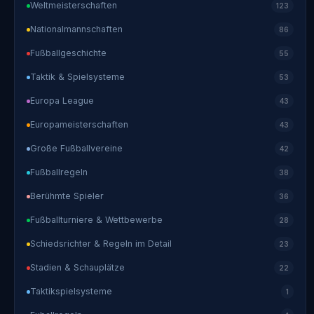
Weltmeisterschaften
123
Nationalmannschaften
86
Fußballgeschichte
55
Taktik & Spielsysteme
53
Europa League
43
Europameisterschaften
43
Große Fußballvereine
42
Fußballregeln
38
Berühmte Spieler
36
Fußballturniere & Wettbewerbe
28
Schiedsrichter & Regeln im Detail
23
Stadien & Schauplätze
22
Taktikspielsysteme
1