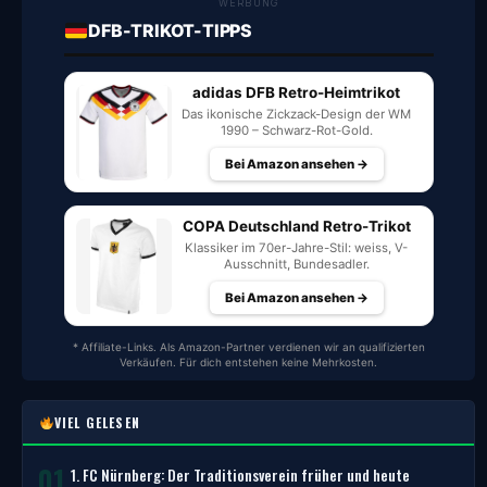
WERBUNG
DFB-TRIKOT-TIPPS
adidas DFB Retro-Heimtrikot
Das ikonische Zickzack-Design der WM
1990 – Schwarz-Rot-Gold.
Bei Amazon ansehen →
COPA Deutschland Retro-Trikot
Klassiker im 70er-Jahre-Stil: weiss, V-
Ausschnitt, Bundesadler.
Bei Amazon ansehen →
* Affiliate-Links. Als Amazon-Partner verdienen wir an qualifizierten
Verkäufen. Für dich entstehen keine Mehrkosten.
VIEL GELESEN
01
1. FC Nürnberg: Der Traditionsverein früher und heute