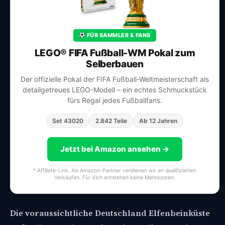
FÜR SAMMLER & FANS
LEGO® FIFA Fußball-WM Pokal zum
Selberbauen
Der offizielle Pokal der FIFA Fußball-Weltmeisterschaft als
detailgetreues LEGO-Modell – ein echtes Schmuckstück
fürs Regal jedes Fußballfans.
Set 43020
2.842 Teile
Ab 12 Jahren
Jetzt bei Amazon ansehen →
* Affiliate-Link. Als Amazon-Partner verdienen wir an qualifizierten
Verkäufen. Für dich entstehen keine Mehrkosten.
Die voraussichtliche Deutschland Elfenbeinküste