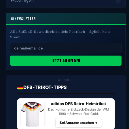
Fuballregeln
1
NEWSLETTER
Alle Fußball-News direkt in dein Postfach – täglich, kein
Spam.
JETZT ANMELDEN
WERBUNG
DFB-TRIKOT-TIPPS
adidas DFB Retro-Heimtrikot
Das ikonische Zickzack-Design der WM
1990 – Schwarz-Rot-Gold.
Bei Amazon ansehen →