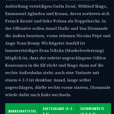
Aufstellung verteidigen Guéla Doué, Wilfried Singo,
Emmanuel Agbadou und Konan, davor sortieren sich
Franck Kessié und Seko Fofana als Doppelsechs. In
der Offensive sollen Amad Diallo und Yan Diomande
die Außen besetzen, vorne stürmen Nicolas Pépé und
Ange-Yoan Bonny. Wichtigster Ausfall ist
Innenverteidiger Evan Ndicka (Muskelverletzung).
Möglich ist, dass der zuletzt angeschlagene Odilon
Kossounou in die Elf rückt und Singo dann auf die
rechte Außenbahn zieht; auch eine Variante mit
einem 4-3-3 ist denkbar. Amad, lange selbst
angeschlagen, dürfte rechts vorne starten, Diomande
würde dafür nach links wechseln.
DEUTSCHLAND (4-2-
ELFENBEINKÜSTE
MANNSCHAFTSTEIL
3-1)
(4-2-2-2)