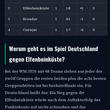
2
Elfenbeinküste
1
1:0
+1
3
3
Ecuador
1
0:1
−1
0
4
Curaçao
1
1:7
−6
0
Worum geht es im Spiel Deutschland
gegen Elfenbeinküste?
Bei der WM 2026 mit 48 Teams ziehen aus jeder der
zwölf Gruppen die ersten beiden plus die acht besten
Gruppendritten ins Sechzehntelfinale ein. Für
Deutschland heißt das: Ein Sieg gegen die
Elfenbeinküste würde nach dem Auftakterfolg das
Punktekonto auf sechs schrauben und das