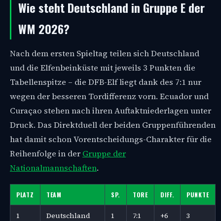
Wie steht Deutschland in Gruppe E der
WM 2026?
Nach dem ersten Spieltag teilen sich Deutschland
und die Elfenbeinküste mit jeweils 3 Punkten die
Tabellenspitze – die DFB-Elf liegt dank des 7:1 nur
wegen der besseren Tordifferenz vorn. Ecuador und
Curaçao stehen nach ihren Auftaktniederlagen unter
Druck. Das Direktduell der beiden Gruppenführenden
hat damit schon Vorentscheidungs-Charakter für die
Reihenfolge in der
Gruppe der
Nationalmannschaften
.
PLATZ
TEAM
SP.
TORE
DIFF.
PUNKTE
1
Deutschland
1
7:1
+6
3