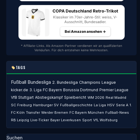
COPA Deutschland Retro-Trikot
Klassiker im 70er-Jahre-Stil: weiss, V-
Ausschnitt, Bundesadler.
Bei Amazon ansehen →
* Affiliate-Links. Als Amazon-Partner verdienen wir an qualifizierten
Verkäufen. Für dich entstehen keine Mehrkosten.
TAGS
Fußball
Bundesliga
2. Bundesliga
Champions League
kicker.de
3. Liga
FC Bayern
Borussia Dortmund
Premier League
VfB Stuttgart
Abstiegskampf
Spielbericht
WM 2026
Real Madrid
SC Freiburg
Hamburger SV
Fußballgeschichte
La Liga
HSV
Serie A
1.
FC Köln
Transfer
Werder Bremen
FC Bayern München
Fußball-News
RB Leipzig
Live-Ticker
Bayer Leverkusen
Sport
VfL Wolfsburg
Suchen