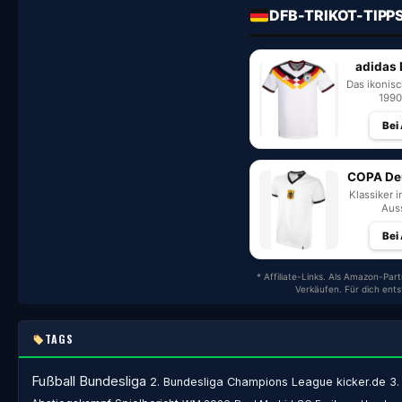
DFB-TRIKOT-TIPP
adidas 
Das ikonis
1990
Bei
COPA Deu
Klassiker i
Auss
Bei
* Affiliate-Links. Als Amazon-Part
Verkäufen. Für dich ent
TAGS
Fußball
Bundesliga
2. Bundesliga
Champions League
kicker.de
3.