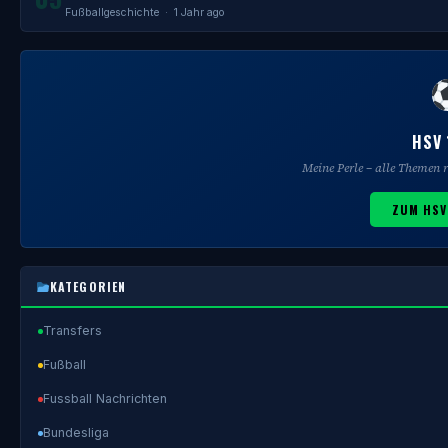
Fußballgeschichte
· 1 Jahr ago
HSV 
Meine Perle – alle Themen
ZUM HSV
KATEGORIEN
Transfers
Fußball
Fussball Nachrichten
Bundesliga