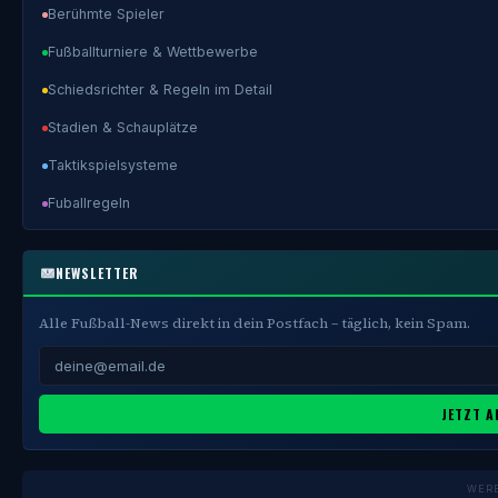
Berühmte Spieler
Fußballturniere & Wettbewerbe
Schiedsrichter & Regeln im Detail
Stadien & Schauplätze
Taktikspielsysteme
Fuballregeln
NEWSLETTER
Alle Fußball-News direkt in dein Postfach – täglich, kein Spam.
JETZT A
WER