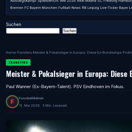
Abstiegskampf
Spielbericht
WM 2026
Real Madrid
SC Freiburg
Hambur
Bremen
FC Bayern München
Fußball-News
RB Leipzig
Live-Ticker
Bayer L
Suchen
Suchen
Home
›
Transfers
›
Meister & Pokalsieger in Europa: Diese Ex-Bundesliga-Profi
TRANSFERS
Meister & Pokalsieger in Europa: Diese 
Paul Wanner (Ex-Bayern-Talent). PSV Eindhoven im Fokus.
FussballAdmin
12. Mai 2026 · 3 Min. Lesezeit