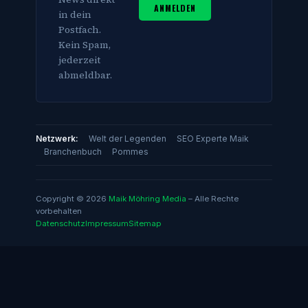
ANMELDEN
in dein
Postfach.
Kein Spam,
jederzeit
abmeldbar.
Netzwerk:
Welt der Legenden
SEO Experte Maik
Branchenbuch
Pommes
Copyright © 2026
Maik Möhring Media
– Alle Rechte
vorbehalten
Datenschutz
Impressum
Sitemap