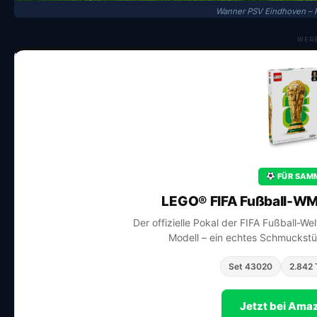
Wanner PSV Eindhoven – 
WER
FÜR SAMM
LEGO® FIFA Fußball-WM
Der offizielle Pokal der FIFA Fußball-We
Modell – ein echtes Schmuckstüc
Set 43020
2.842 
Jetzt bei Ama