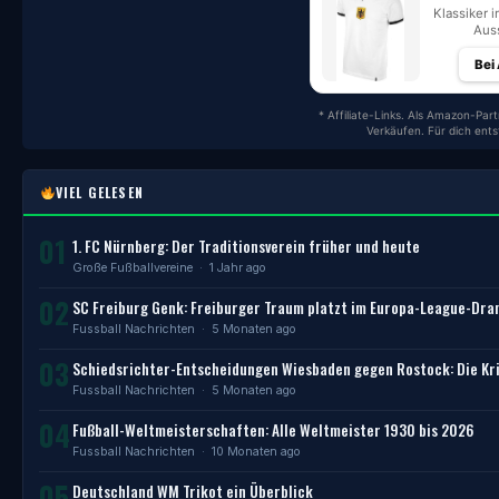
Klassiker i
Auss
Bei
* Affiliate-Links. Als Amazon-Part
Verkäufen. Für dich ent
VIEL GELESEN
01
1. FC Nürnberg: Der Traditionsverein früher und heute
Große Fußballvereine
· 1 Jahr ago
02
SC Freiburg Genk: Freiburger Traum platzt im Europa-League-Dr
Fussball Nachrichten
· 5 Monaten ago
03
Schiedsrichter-Entscheidungen Wiesbaden gegen Rostock: Die Kri
Fussball Nachrichten
· 5 Monaten ago
04
Fußball-Weltmeisterschaften: Alle Weltmeister 1930 bis 2026
Fussball Nachrichten
· 10 Monaten ago
05
Deutschland WM Trikot ein Überblick