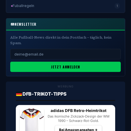
Fuballregeln
1
NEWSLETTER
Alle Fußball-News direkt in dein Postfach – täglich, kein
Spam.
JETZT ANMELDEN
WERBUNG
DFB-TRIKOT-TIPPS
adidas DFB Retro-Heimtrikot
Das ikonische Zickzack-Design der WM
1990 – Schwarz-Rot-Gold.
Bei Amazon ansehen →