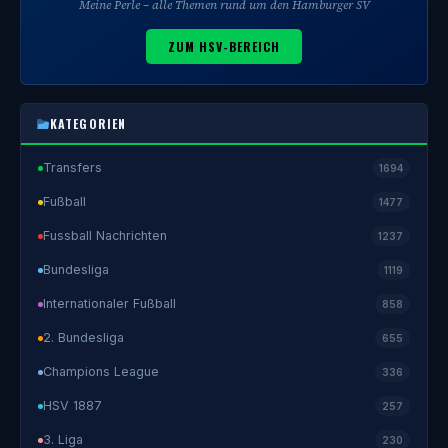
Meine Perle – alle Themen rund um den Hamburger SV
ZUM HSV-BEREICH
KATEGORIEN
Transfers
1694
Fußball
1477
Fussball Nachrichten
1237
Bundesliga
1119
Internationaler Fußball
858
2. Bundesliga
655
Champions League
336
HSV 1887
257
3. Liga
230