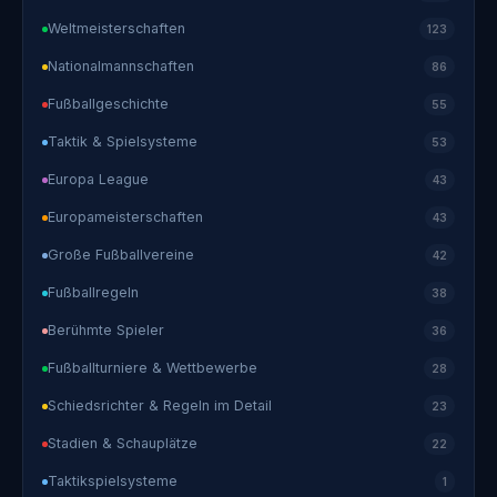
Weltmeisterschaften
123
Nationalmannschaften
86
Fußballgeschichte
55
Taktik & Spielsysteme
53
Europa League
43
Europameisterschaften
43
Große Fußballvereine
42
Fußballregeln
38
Berühmte Spieler
36
Fußballturniere & Wettbewerbe
28
Schiedsrichter & Regeln im Detail
23
Stadien & Schauplätze
22
Taktikspielsysteme
1