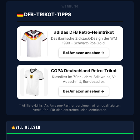
WERBUNG
DFB-TRIKOT-TIPPS
adidas DFB Retro-Heimtrikot
Das ikonische Zickzack-Design der WM
1990 – Schwarz-Rot-Gold.
Bei Amazon ansehen →
COPA Deutschland Retro-Trikot
Klassiker im 70er-Jahre-Stil: weiss, V-
Ausschnitt, Bundesadler.
Bei Amazon ansehen →
* Affiliate-Links. Als Amazon-Partner verdienen wir an qualifizierten
Verkäufen. Für dich entstehen keine Mehrkosten.
VIEL GELESEN