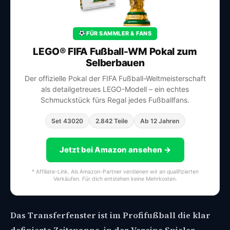
FÜR SAMMLER & FANS
LEGO® FIFA Fußball-WM Pokal zum
Selberbauen
Der offizielle Pokal der FIFA Fußball-Weltmeisterschaft
als detailgetreues LEGO-Modell – ein echtes
Schmuckstück fürs Regal jedes Fußballfans.
Set 43020
2.842 Teile
Ab 12 Jahren
Jetzt bei Amazon ansehen →
* Affiliate-Link. Als Amazon-Partner verdienen wir an qualifizierten
Verkäufen. Für dich entstehen keine Mehrkosten.
Das Transferfenster ist im Profifußball die klar