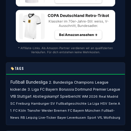
COPA Deutschland Retro-Trikot
Klassiker im 70er-Jahre-Stil: weiss, V-
Ausschnitt, Bundesadler.
Bei Amazon ansehen →
* Affiliate-Links. Als Amazon-Partner verdienen wir an qualifizierten
Verkäufen. Für dich entstehen keine Mehrkosten.
TAGS
Fußball
Bundesliga
2. Bundesliga
Champions League
kicker.de
3. Liga
FC Bayern
Borussia Dortmund
Premier League
VfB Stuttgart
Abstiegskampf
Spielbericht
WM 2026
Real Madrid
SC Freiburg
Hamburger SV
Fußballgeschichte
La Liga
HSV
Serie A
1. FC Köln
Transfer
Werder Bremen
FC Bayern München
Fußball-
News
RB Leipzig
Live-Ticker
Bayer Leverkusen
Sport
VfL Wolfsburg