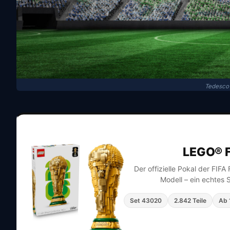
Tedesco 
LEGO® F
Der offizielle Pokal der FIF
Modell – ein echtes 
Set 43020
2.842 Teile
Ab 