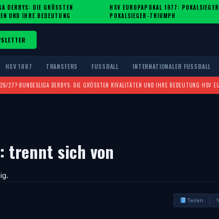
A DERBYS: DIE GRÖSSTEN R
HSV EUROPAPOKAL 1977: POKALSIEGER
·
EN UND IHRE BEDEUTUNG
POKALSIEGER-TRIUMPH
WSLETTER
HSV 1887
TRANSFERS
FUSSBALL
INTERNATIONALER FUSSBALL
026/27?
·
BUNDESLIGA DERBYS: DIE GRÖSSTEN RIVALITÄTEN UND IHRE BEDEUTUNG
·
HSV E
: trennt sich von
ig.
Teilen
