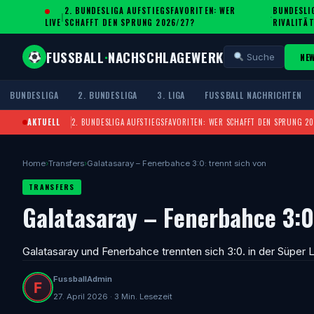
2. BUNDESLIGA AUFSTIEGSFAVORITEN: WER
BUNDESLIG
|
·
LIVE
SCHAFFT DEN SPRUNG 2026/27?
IVALITÄT
FUSSBALL
·
NACHSCHLAGEWERK
NE
Suche
BUNDESLIGA
2. BUNDESLIGA
3. LIGA
FUSSBALL NACHRICHTEN
AKTUELL
2. BUNDESLIGA AUFSTIEGSFAVORITEN: WER SCHAFFT DEN SPRUNG 2
Home
›
Transfers
›
Galatasaray – Fenerbahce 3:0: trennt sich von
TRANSFERS
Galatasaray – Fenerbahce 3:0
Galatasaray und Fenerbahce trennten sich 3:0. in der Süper L
FussballAdmin
27. April 2026 · 3 Min. Lesezeit