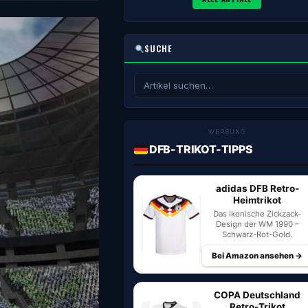
SUCHE
WERBUNG
DFB-TRIKOT-TIPPS
adidas DFB Retro-
Heimtrikot
Das ikonische Zickzack-
Design der WM 1990 –
Schwarz-Rot-Gold.
Bei Amazon ansehen →
COPA Deutschland
Retro-Trikot