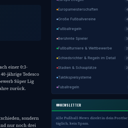
Europameisterschaften
Große Fußballvereine
Fußballregeln
3
Berühmte Spieler
3
Fußballturniere & Wettbewerbe
2
Schiedsrichter & Regeln im Detail
2
ch einer 0:3-
Stadien & Schauplätze
2
 40-jährige Tedesco
Taktikspielsysteme
bewerb Süper Lig
Fuballregeln
Jahre zurück.
NEWSLETTER
ntschieden, sondern
Alle Fußball-News direkt in dein Postfac
täglich, kein Spam.
und nur noch drei