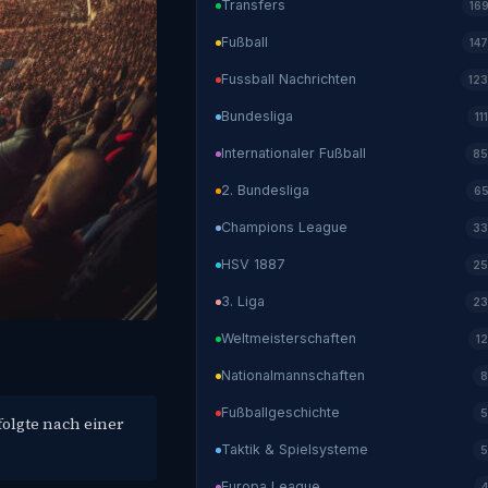
Transfers
16
Fußball
14
Fussball Nachrichten
12
Bundesliga
11
Internationaler Fußball
85
2. Bundesliga
6
Champions League
33
HSV 1887
25
3. Liga
23
Weltmeisterschaften
1
Nationalmannschaften
8
Fußballgeschichte
5
olgte nach einer
Taktik & Spielsysteme
5
Europa League