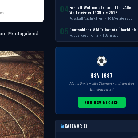
04
Fußball-Weltmeisterschaften: Alle
Weltmeister 1930 bis 2026
en.
Fussball Nachrichten
· 10 Monaten ago
05
Deutschland WM Trikot ein Überblick
ub am Montagabend
Fußballgeschichte
· 1 Jahr ago
HSV 1887
Meine Perle – alle Themen rund um den
Hamburger SV
ZUM HSV-BEREICH
KATEGORIEN