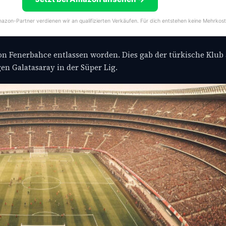
 Amazon-Partner verdienen wir an qualifizierten Verkäufen. Für dich entstehen keine Mehrkost
von Fenerbahce entlassen worden. Dies gab der türkische Kl
en Galatasaray in der Süper Lig.