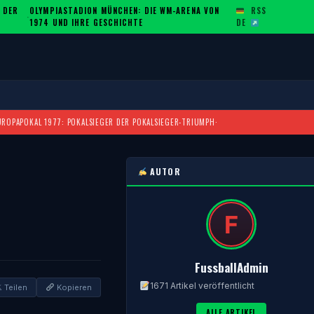
 DER
OLYMPIASTADION MÜNCHEN: DIE WM-ARENA VON
RSS
·
1974 UND IHRE GESCHICHTE
DE
UROPAPOKAL 1977: POKALSIEGER DER POKALSIEGER-TRIUMPH
·
AUTOR
FussballAdmin
1671 Artikel veröffentlicht
 Teilen
Kopieren
ALLE ARTIKEL