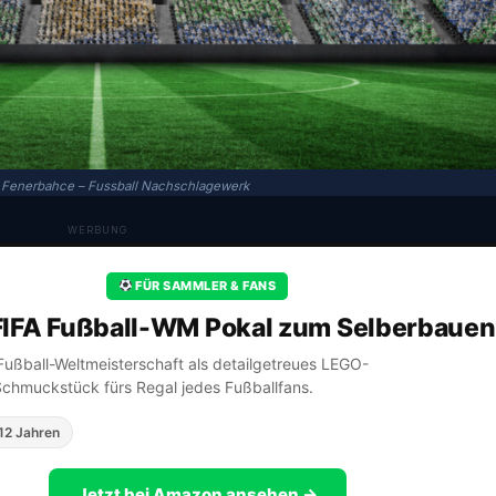
Fenerbahce – Fussball Nachschlagewerk
WERBUNG
FÜR SAMMLER & FANS
IFA Fußball-WM Pokal zum Selberbauen
A Fußball-Weltmeisterschaft als detailgetreues LEGO-
Schmuckstück fürs Regal jedes Fußballfans.
12 Jahren
Jetzt bei Amazon ansehen →