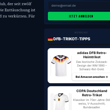
ub, der seit zwölf
Die Enttäuschung ist
d zu verkürzen. Für
JETZT ANMELDEN
WERBUNG
DFB-TRIKOT-TIPPS
adidas DFB Retro-
Heimtrikot
Das ikonische Zickzack-
Design der WM 1990 –
Schwarz-Rot-Gold.
Bei Amazon ansehen →
COPA Deutschland
Retro-Trikot
Klassiker im 70er-Jahre-Stil
weiss, V-Ausschnitt,
Bundesadler.