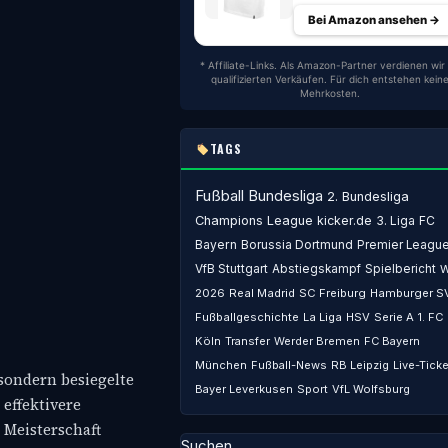
Bei Amazon ansehen →
* Affiliate-Links. Als Amazon-Partner verdienen wir
qualifizierten Verkäufen. Für dich entstehen kein
Mehrkosten.
TAGS
Fußball
Bundesliga
2. Bundesliga
Champions League
kicker.de
3. Liga
FC
Bayern
Borussia Dortmund
Premier Leagu
VfB Stuttgart
Abstiegskampf
Spielbericht
2026
Real Madrid
SC Freiburg
Hamburger S
Fußballgeschichte
La Liga
HSV
Serie A
1. FC
Köln
Transfer
Werder Bremen
FC Bayern
München
Fußball-News
RB Leipzig
Live-Ticke
sondern besiegelte
Bayer Leverkusen
Sport
VfL Wolfsburg
 effektivere
 Meisterschaft
Suchen