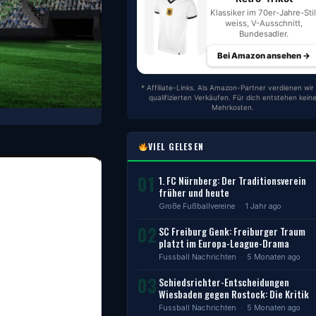
Klassiker im 70er-Jahre-Stil
weiss, V-Ausschnitt,
Bundesadler.
Bei Amazon ansehen →
* Affiliate-Links. Als Amazon-Partner verdienen wir
qualifizierten Verkäufen. Für dich entstehen kein
Mehrkosten.
VIEL GELESEN
01
1. FC Nürnberg: Der Traditionsverein
früher und heute
Große Fußballvereine
· 1 Jahr ago
02
SC Freiburg Genk: Freiburger Traum
platzt im Europa-League-Drama
Fussball Nachrichten
· 5 Monaten ago
03
Schiedsrichter-Entscheidungen
Wiesbaden gegen Rostock: Die Kritik
Fussball Nachrichten
· 5 Monaten ago