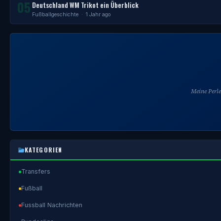
05
Deutschland WM Trikot ein Überblick
Fußballgeschichte
· 1 Jahr ago
Meine Perl
KATEGORIEN
Transfers
Fußball
Fussball Nachrichten