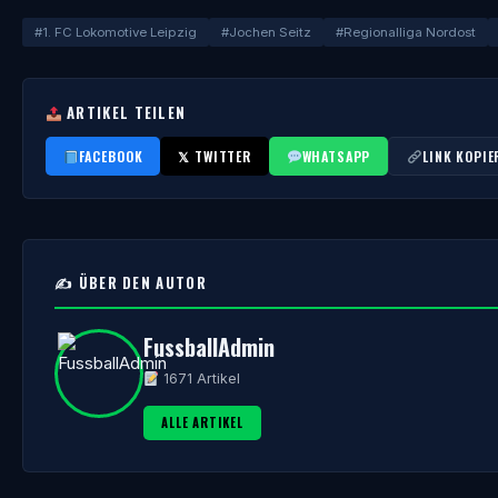
#1. FC Lokomotive Leipzig
#Jochen Seitz
#Regionalliga Nordost
ARTIKEL TEILEN
FACEBOOK
𝕏 TWITTER
WHATSAPP
LINK KOPIE
✍️ ÜBER DEN AUTOR
FussballAdmin
1671 Artikel
ALLE ARTIKEL