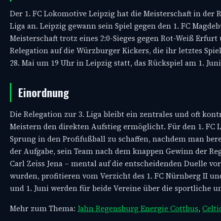
Der 1. FC Lokomotive Leipzig hat die Meisterschaft in der R
Liga an. Leipzig gewann sein Spiel gegen den 1. FC Magdebur
Meisterschaft trotz eines 2:0-Sieges gegen Rot-Weiß Erfurt 
Relegation auf die Würzburger Kickers, die ihr letztes Sp
28. Mai um 19 Uhr in Leipzig statt, das Rückspiel am 1. Ju
Einordnung
Die Relegation zur 3. Liga bleibt ein zentrales und oft kon
Meistern den direkten Aufstieg ermöglicht. Für den 1. FC 
Sprung in den Profifußball zu schaffen, nachdem man bereit
der Aufgabe, sein Team nach dem knappen Gewinn der Regi
Carl Zeiss Jena – mental auf die entscheidenden Duelle vo
wurden, profitieren vom Verzicht des 1. FC Nürnberg II un
und 1. Juni werden für beide Vereine über die sportliche u
Mehr zum Thema:
Jahn Regensburg Energie Cottbus
,
Celt