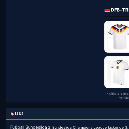
DFB-TR
* Affiliate-Link
Verkäu
TAGS
Fußball
Bundesliga
2. Bundesliga
Champions League
kicker.de
3.