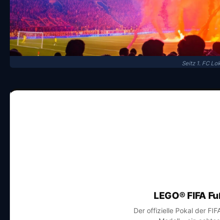
Seitz 1. FC L
LEGO® FIFA Fu
Der offizielle Pokal der FI