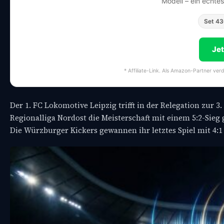
Modell – ein echte
Set 4
Je
* Affiliate-Link. Als Amazon-Partner ver
Der 1. FC Lokomotive Leipzig trifft in der Relegation zur 3
Regionalliga Nordost die Meisterschaft mit einem 5:2-Sieg
Die Würzburger Kickers gewannen ihr letztes Spiel mit 4: