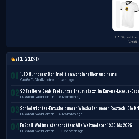
* Affiliate-Link
Verkäu
VIEL GELESEN
01
1. FC Nürnberg: Der Traditionsverein früher und heute
Große Fußballvereine
· 1 Jahr ago
02
SC Freiburg Genk: Freiburger Traum platzt im Europa-League-Dr
Fussball Nachrichten
· 5 Monaten ago
03
Schiedsrichter-Entscheidungen Wiesbaden gegen Rostock: Die Kri
Fussball Nachrichten
· 5 Monaten ago
04
Fußball-Weltmeisterschaften: Alle Weltmeister 1930 bis 2026
Fussball Nachrichten
· 10 Monaten ago