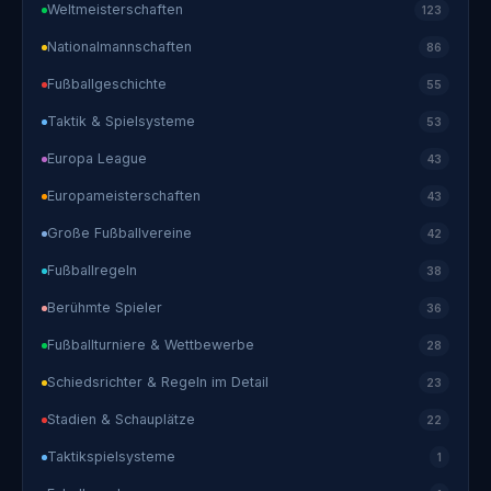
Weltmeisterschaften
123
Nationalmannschaften
86
Fußballgeschichte
55
Taktik & Spielsysteme
53
Europa League
43
Europameisterschaften
43
Große Fußballvereine
42
Fußballregeln
38
Berühmte Spieler
36
Fußballturniere & Wettbewerbe
28
Schiedsrichter & Regeln im Detail
23
Stadien & Schauplätze
22
Taktikspielsysteme
1