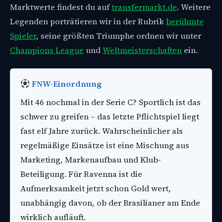
Marktwerte findest du auf
transfermarkt.de
. Weitere
Legenden porträtieren wir in der Rubrik
berühmte
Spieler
, seine größten Triumphe ordnen wir unter
Champions League
und
Weltmeisterschaften
ein.
FNW-Einordnung
Mit 46 nochmal in der Serie C? Sportlich ist das
schwer zu greifen – das letzte Pflichtspiel liegt
fast elf Jahre zurück. Wahrscheinlicher als
regelmäßige Einsätze ist eine Mischung aus
Marketing, Markenaufbau und Klub-
Beteiligung. Für Ravenna ist die
Aufmerksamkeit jetzt schon Gold wert,
unabhängig davon, ob der Brasilianer am Ende
wirklich aufläuft.