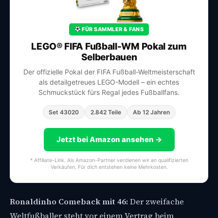
FÜR SAMMLER & FANS
LEGO® FIFA Fußball-WM Pokal zum
Selberbauen
Der offizielle Pokal der FIFA Fußball-Weltmeisterschaft
als detailgetreues LEGO-Modell – ein echtes
Schmuckstück fürs Regal jedes Fußballfans.
Set 43020
2.842 Teile
Ab 12 Jahren
Jetzt bei Amazon ansehen →
* Affiliate-Link. Als Amazon-Partner verdienen wir an qualifizierten
Verkäufen. Für dich entstehen keine Mehrkosten.
Ronaldinho Comeback mit 46:
Der zweifache
Weltfußballer steht vor einem Vertrag beim