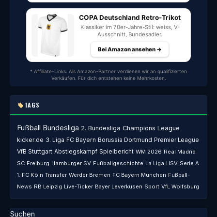
COPA Deutschland Retro-Trikot
Klassiker im 70er-Jahre-Stil: weiss, V-
Ausschnitt, Bundesadler.
Bei Amazon ansehen →
* Affiliate-Links. Als Amazon-Partner verdienen wir an qualifizierten
Verkäufen. Für dich entstehen keine Mehrkosten.
TAGS
Fußball
Bundesliga
2. Bundesliga
Champions League
kicker.de
3. Liga
FC Bayern
Borussia Dortmund
Premier League
VfB Stuttgart
Abstiegskampf
Spielbericht
WM 2026
Real Madrid
SC Freiburg
Hamburger SV
Fußballgeschichte
La Liga
HSV
Serie A
1. FC Köln
Transfer
Werder Bremen
FC Bayern München
Fußball-
News
RB Leipzig
Live-Ticker
Bayer Leverkusen
Sport
VfL Wolfsburg
Suchen