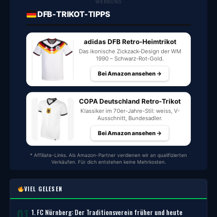
WERBUNG
DFB-TRIKOT-TIPPS
adidas DFB Retro-Heimtrikot
Das ikonische Zickzack-Design der WM
1990 – Schwarz-Rot-Gold.
Bei Amazon ansehen →
COPA Deutschland Retro-Trikot
Klassiker im 70er-Jahre-Stil: weiss, V-
Ausschnitt, Bundesadler.
Bei Amazon ansehen →
* Affiliate-Links. Als Amazon-Partner verdienen wir an qualifizierten
Verkäufen. Für dich entstehen keine Mehrkosten.
VIEL GELESEN
01
1. FC Nürnberg: Der Traditionsverein früher und heute