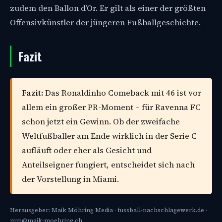
zudem den Ballon d’Or. Er gilt als einer der größten
Offensivkünstler der jüngeren Fußballgeschichte.
Fazit
Fazit:
Das Ronaldinho Comeback mit 46 ist vor
allem ein großer PR-Moment – für Ravenna FC
schon jetzt ein Gewinn. Ob der zweifache
Weltfußballer am Ende wirklich in der Serie C
aufläuft oder eher als Gesicht und
Anteilseigner fungiert, entscheidet sich nach
der Vorstellung in Miami.
Herausgeber: Maik Möhring Media · fussball-nachschlagewerk.de ·
mm@maik-moehring.ch