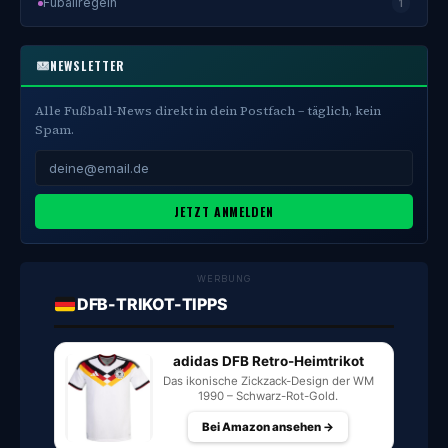
Fuballregeln
1
NEWSLETTER
Alle Fußball-News direkt in dein Postfach – täglich, kein
Spam.
JETZT ANMELDEN
WERBUNG
DFB-TRIKOT-TIPPS
adidas DFB Retro-Heimtrikot
Das ikonische Zickzack-Design der WM
1990 – Schwarz-Rot-Gold.
Bei Amazon ansehen →