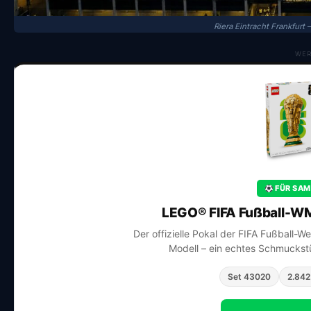
Riera Eintracht Frankfurt
WE
FÜR SAM
LEGO® FIFA Fußball-WM
Der offizielle Pokal der FIFA Fußball-W
Modell – ein echtes Schmuckstü
Set 43020
2.842 