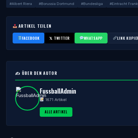
#Albert Riera
#Borussia Dortmund
#Bundesliga
#Eintracht Frank
ARTIKEL TEILEN
FACEBOOK
𝕏 TWITTER
WHATSAPP
LINK KOPIE
✍️ ÜBER DEN AUTOR
FussballAdmin
1671 Artikel
ALLE ARTIKEL