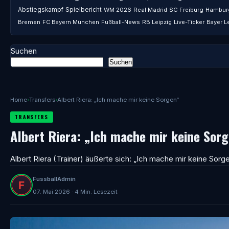
Abstiegskampf
Spielbericht
WM 2026
Real Madrid
SC Freiburg
Hambur
Bremen
FC Bayern München
Fußball-News
RB Leipzig
Live-Ticker
Bayer L
Suchen
Suchen
Home
›
Transfers
›
Albert Riera: „Ich mache mir keine Sorgen“
TRANSFERS
Albert Riera: „Ich mache mir keine Sor
Albert Riera (Trainer) äußerte sich: „Ich mache mir keine Sorg
FussballAdmin
07. Mai 2026 · 4 Min. Lesezeit