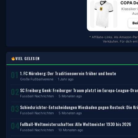
COPA De
Klassiker 
Aus
Be
* Affiliate-Links. Als Amazon-Par
Verkäufen. Für dich en
VIEL GELESEN
01
1. FC Nürnberg: Der Traditionsverein früher und heute
Große Fußballvereine
· 1 Jahr ago
02
SC Freiburg Genk: Freiburger Traum platzt im Europa-League-Dr
Fussball Nachrichten
· 5 Monaten ago
03
Schiedsrichter-Entscheidungen Wiesbaden gegen Rostock: Die Kri
Fussball Nachrichten
· 5 Monaten ago
04
Fußball-Weltmeisterschaften: Alle Weltmeister 1930 bis 2026
Fussball Nachrichten
· 10 Monaten ago