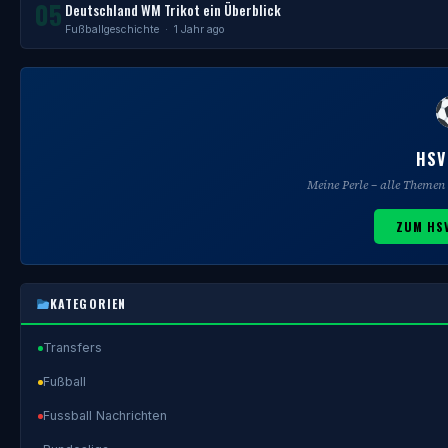
05
Deutschland WM Trikot ein Überblick
Fußballgeschichte
· 1 Jahr ago
HSV
Meine Perle – alle Theme
ZUM HS
KATEGORIEN
Transfers
Fußball
Fussball Nachrichten