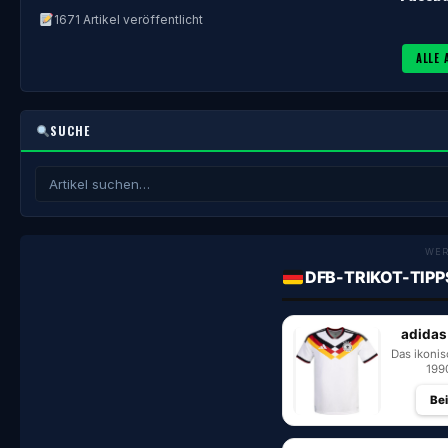
1671 Artikel veröffentlicht
ALLE 
SUCHE
WE
DFB-TRIKOT-TIPP
adidas
Das ikoni
199
Be